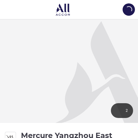
Load
2
Mercure Yangzhou East