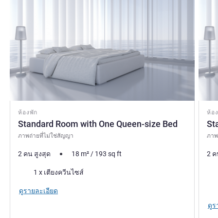
ห้องพัก
ห้อง
Standard Room with One Queen-size Bed
St
ภาพถ่ายที่ไม่ใช่สัญญา
ภาพถ
2 คน สูงสุด
18
m²
/
193
sq ft
2 ค
เครื่องนอน
เคร
1 x เตียงควีนไซส์
วิว:
ดูรายละเอียด
ดูร