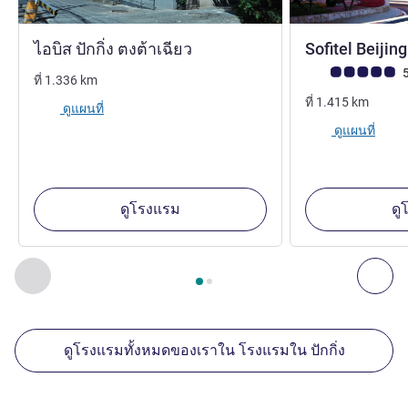
3 ดาว
ไอบิส ปักกิ่ง ตงต้าเฉียว
Sofitel Beijin
คะแนนความคิดเห็
5
ที่
1.336
km
ที่
1.415
km
ดูแผนที่
ดูแผนที่
ดูโรงแรม
ดู
หน้า
1
จาก
2
, สถานประกอบการอื่นของเราที่อยู่ใกล้เคียง 1 :, ส
ก่อนหน้า - สถานประกอบการอื่นของเราที่อยู่ใกล้เคียง
ถัด
ดูโรงแรมทั้งหมดของเราใน โรงแรมใน ปักกิ่ง