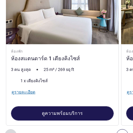
ห้องพัก
ห้อง
ห้องสแตนดาร์ด 1 เตียงคิงไซส์
ห้
3 คน สูงสุด
25
m²
/
269
sq ft
3 ค
เครื่องนอน
เคร
1 x เตียงคิงไซส์
ดูรายละเอียด
ดูร
ดูความพร้อมบริการ
หน้า
1
จาก
3
, ห้องพัก 1 : ห้องสแตนดาร์ด 1 เตียงคิงไซส์ , ห้องพั