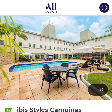
Load
65
ibis Styles Campinas