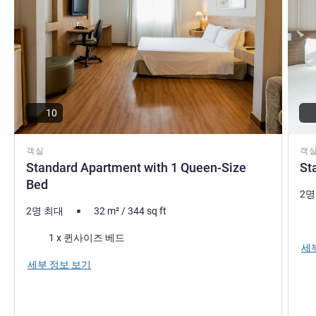
10
객실
객
Standard Apartment with 1 Queen-Size
St
Bed
2명
2명 최대
32
m²
/
344
sq ft
침
침구
1 x 퀸사이즈 베드
세
세부 정보 보기