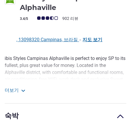
3성
Alphaville
고객 평점 (ALL 평가)
902 리뷰
3.4/5
, 13098320 Campinas, 브라질
-
지도 보기
ibis Styles Campinas Alphaville is perfect to enjoy SP to its
호텔설명
fullest, plus great value for money. Located in the
Alphaville district, with comfortable and functional rooms,
air conditioning, free WiFi, work desk and exclusive Sweet
Bed by ibis for a great night's rest. Enjoy the swimming
더보기
pool, plus gym, restaurant, regional cuisine, bar and events
ibis Styles Campinas Alphaville
area. Bring your pet to this ibis pet-friendly hotel.
Things to do in Campinas: visit the green areas of the city
숙박
such as Portugal Park and the Taquaral Lagoon, the
Jequitibás Forest, the Chapadão Quarry and the Monsignor