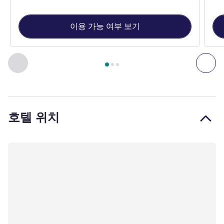
이용 가능 여부 보기
3
/
1
페이지
, 객실 1 : Standard Apartment with 1 Queen-Size Be
이전 - 객실
다음
호텔 위치