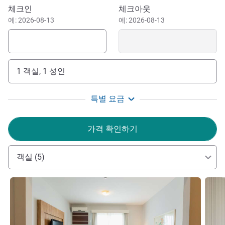
Emílio José Salim Ecological Park. Looking for places to
이 호텔 예약하기
체크인
체크아웃
go shopping in Campinas? Visit the D. Pedro Shopping
예: 2026-08-13
예: 2026-08-13
Mall, one of the most complete entertainment centers in
Campinas, plus Galleria Shopping and Iguatemi Campinas.
Take the opportunity to visit cities near Campinas, such as
1 객실, 1 성인
Holambra and Atibaia. With so many things to do in
Campinas, waste no time in booking ibis Styles Campinas
Alphaville right now!
특별 요금
Welcome to ibis Styles Campinas Alphaville! Situated in
가격 확인하기
one of the noblest neighborhoods of the city with its
privileged location, enabling easy access to the Dom Pedro
객실 (5)
Shopping Mall.
Ms Camila Dantas Ms Camila Dantas 호텔 관리
세부 정보 보기
세부 