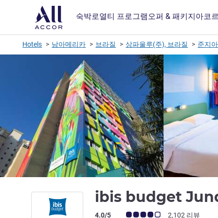
숙박
로열티 프로그램
오퍼 & 패키지
아코르
Hotels
남아메리카
브라질
상파울루(주), 브라질
준지아
ibis budget Jun
고객 평점 (ALL 평가)
4.0/5
2,102 리뷰