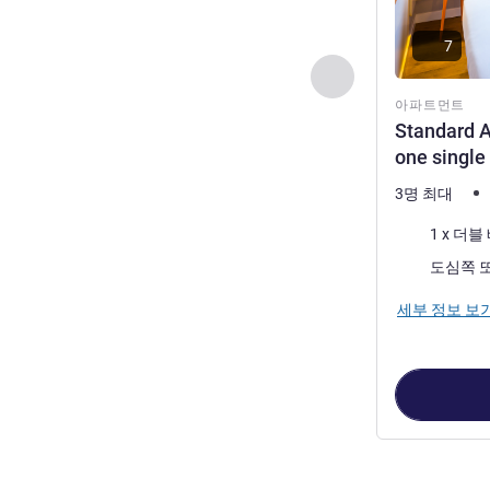
7
이전 - 아파트먼트
아파트먼트
Standard A
one single
3명 최대
침구
전망:
세부 정보 보
2
/
1
페이지
, 아파트