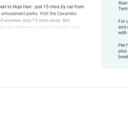
than
ext to Hopi Hari - just 15 mins by car from
Term
st amusement parks. Visit the Caxambu
and wineries, also 15 mins away. Ibis
For 
and 
otel with Mercure Jundiai Shopping and
with
Antonio Carbonari Park, which hosts the
n Beco Fino, just 5 mins by car.
Pet f
ing
plus
mfortable hotel in Jundiaí for business or
brea
 Budget Jundiaí Shopping is here to
diai Shopping. We are delighted to