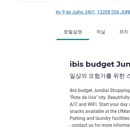
Av 9 de Julho 3401, 13208 056 J
호텔설명
객실
위치
ibis budget Ju
일상의 모험가를 위한 
ibis budget Jundiaí Shopping 
"Rota da Uva" city. Beautifull
A/C and WiFi. Start your day w
snacks available at the U!Man
Parking and laundry facilities
- contact us for more informa