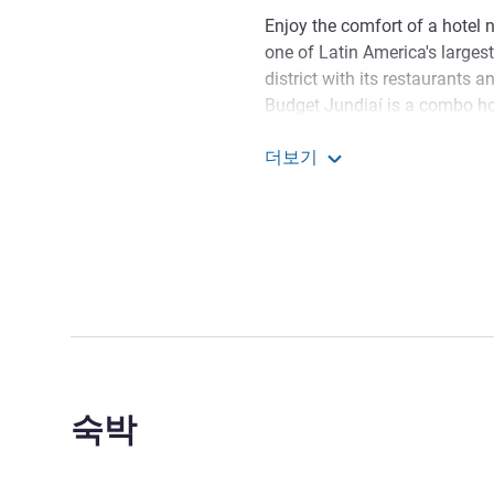
Enjoy the comfort of a hotel n
one of Latin America's large
district with its restaurants 
Budget Jundiaí is a combo h
just 4 mins from Comendador 
더보기
Grape Festival. Try out bars i
ibis budget Jundiaí Shopp
Looking for a well-located, co
leisure at a great price? Ibis
welcome you. Book now!
Welcome to Ibis Budget Jun
welcome you!
Lilian Franco 호텔 관리
숙박