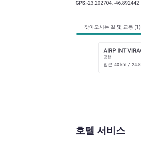
GPS
:
-23.202704, -46.892442
호텔 접근 및 교통
찾아오시는 길 및 교통 (1)
AIRP INT VIR
공항
접근:
40
km
/
24.8
호텔 서비스