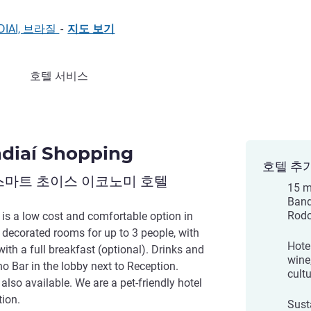
UNDIAI, 브라질
-
지도 보기
호텔 서비스
ndiaí Shopping
호텔 추
스마트 초이스 이코노미 호텔
15 m
Band
Rodo
is a low cost and comfortable option in
y decorated rooms for up to 3 people, with
Hotel
ith a full breakfast (optional). Drinks and
wine,
o Bar in the lobby next to Reception.
cultu
 also available. We are a pet-friendly hotel
tion.
Sust