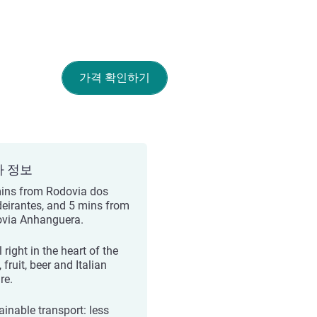
가격 확인하기
가 정보
ins from Rodovia dos
eirantes, and 5 mins from
via Anhanguera.
 right in the heart of the
 fruit, beer and Italian
re.
ainable transport: less