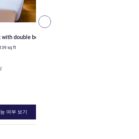
10
다음 - 아파트먼트
아파트먼트
 with double bed.
Standard Apartment - On
and one single bed, plus m
139
sq ft
3명 최대
12
m²
/
129
sq ft
침구
1 x 더블 베드 그리고
전망
장애인 객실
세부 정보 보기
능 여부 보기
이용 가능 여부
, 아파트먼트 2 : Classic Apartment with double bed.