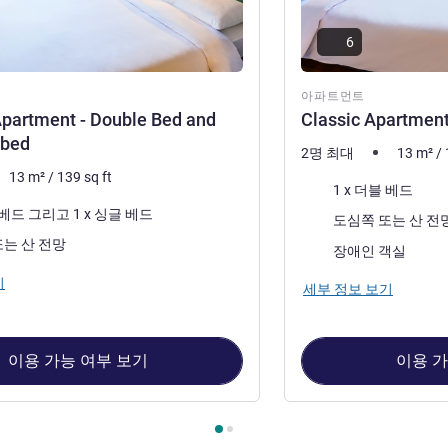
6
아파트먼트
partment - Double Bed and
Classic Apartment
 bed
2명 최대
13
m²
/
13
m²
/
139
sq ft
침구
1 x 더블 베드
1 x 더블 베드 그리고 1 x 싱글 베드
전망:
도심쪽 또는 산 
도심쪽 또는 산 전망
장애인 객실
기
세부 정보 보기
이용 가능 여부 보기
이용 가
먼트 1 : Standard Apartment - Double Bed and one single bed 