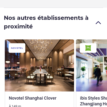
Nos autres établissements à
proximité
4 étoiles
Novotel Shanghai Clover
ibis Styles S
Zhangjiang H
À
149
m