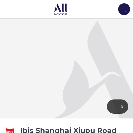
Load
5
Ibis Shanghai Xiupu Road