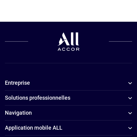
Hôtels pour
Hôtels de
les petits
luxe à
budgets à
Shanghai
Shanghai
Hôtels
Hôtels
d’affaires à
adaptés aux
Shanghai
familles à
Hôtels
Shanghai
5 étoiles à
Entreprise
Hôtels avec
Shanghai
spa à
Hôtels
Solutions professionnelles
Shanghai
4 étoiles à
Hôtels avec
Shanghai
Navigation
parking à
Application mobile ALL
Shanghai