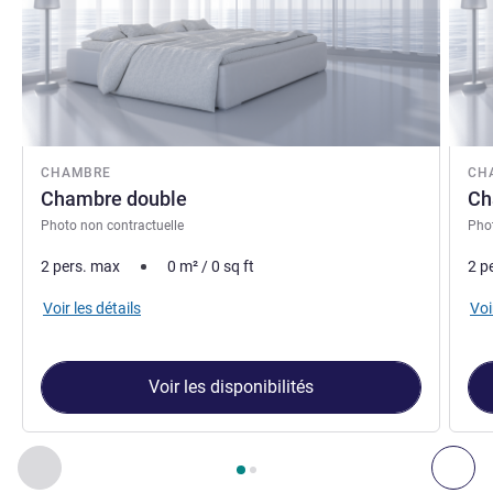
CHAMBRE
CH
Chambre double
Ch
Photo non contractuelle
Phot
2 pers. max
0
m²
/
0
sq ft
2 p
Voir les détails
Voi
Voir les disponibilités
Page
1
sur
2
, Chambre 1 : Chambre double , Chambre 2 : Cha
Précédent - Chambre
Sui