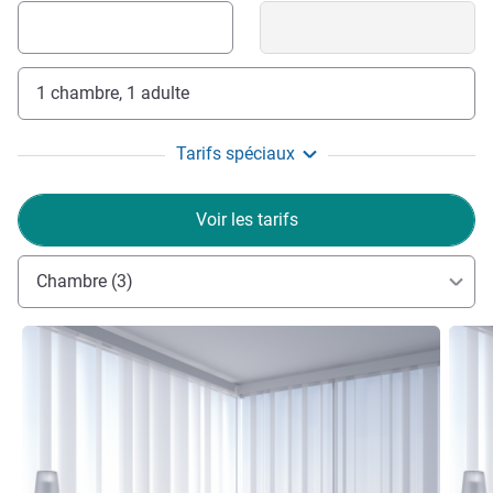
1 chambre, 1 adulte
Tarifs spéciaux
Voir les tarifs
Chambre (3)
Voir les détails
Voir le