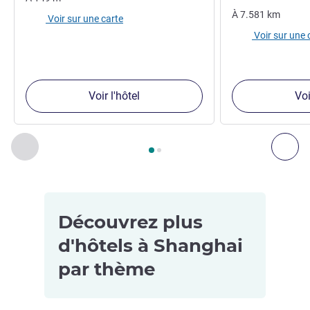
À
7.581
km
Voir sur une carte
Voir sur une 
Voir l'hôtel
Voi
Page
1
sur
2
, Nos autres établissements à proximité 1 :, Nos 
Précédent - Nos autres établissements à proximité
Sui
Découvrez plus
d'hôtels à Shanghai
par thème