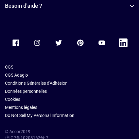
Hôtels avec
Besoin d'aide ?
piscine à
Shanghai
Accor Facebook
Accor Instagram
Accor Twitter
Accor Pinterest
Accor Youtube
Accor Li
CGS
CGS Adagio
Conditions Générales d'Adhésion
Données personnelles
Cookies
Mentions légales
Do Not Sell My Personal Information
© Accor2019
沪ICP备10203162号-7