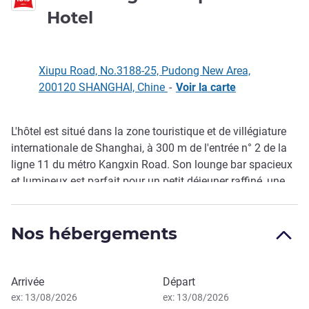
3 étoiles
Hotel
Xiupu Road, No.3188-25, Pudong New Area,
200120 SHANGHAI, Chine
-
Voir la carte
L'hôtel est situé dans la zone touristique et de villégiature
Description
internationale de Shanghai, à 300 m de l'entrée n° 2 de la
ligne 11 du métro Kangxin Road. Son lounge bar spacieux
et lumineux est parfait pour un petit déjeuner raffiné, une
réunion l'après-mi di et un moment entre amis. Aire de
loisirs dans l'atrium, laverie en libre-service et accès WIFI
Nos hébergements
haut débit pour un confort illimité pendant vos voyages.
Réserver cet hôtel
Arrivée
Départ
ex: 13/08/2026
ex: 13/08/2026