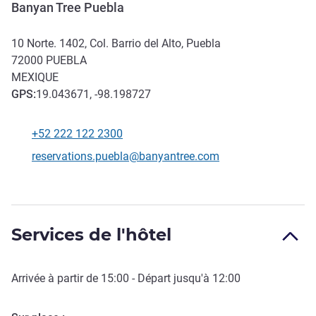
Banyan Tree Puebla
10 Norte. 1402, Col. Barrio del Alto, Puebla
72000
PUEBLA
MEXIQUE
GPS
:
19.043671, -98.198727
+52 222 122 2300
Téléphone
Email de contact
reservations.puebla@banyantree.com
Services de l'hôtel
Arrivée à partir de
15:00
- Départ jusqu'à
12:00