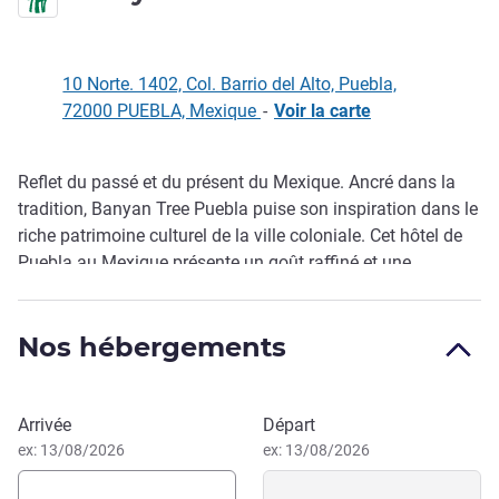
10 Norte. 1402, Col. Barrio del Alto, Puebla,
72000 PUEBLA, Mexique
-
Voir la carte
Reflet du passé et du présent du Mexique. Ancré dans la
Description
tradition, Banyan Tree Puebla puise son inspiration dans le
riche patrimoine culturel de la ville coloniale. Cet hôtel de
Puebla au Mexique présente un goût raffiné et une
atmosphère de charme envelo ppante pour les voyageurs
sophistiqués.
Nos hébergements
Réserver cet hôtel
Arrivée
Départ
ex: 13/08/2026
ex: 13/08/2026