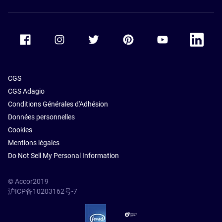
Accor Facebook
Accor Instagram
Accor Twitter
Accor Pinterest
Accor Youtube
Accor Li
CGS
CGS Adagio
Conditions Générales d'Adhésion
Données personnelles
Cookies
Mentions légales
Do Not Sell My Personal Information
© Accor2019
沪ICP备10203162号-7
SSL Secure – globalSign