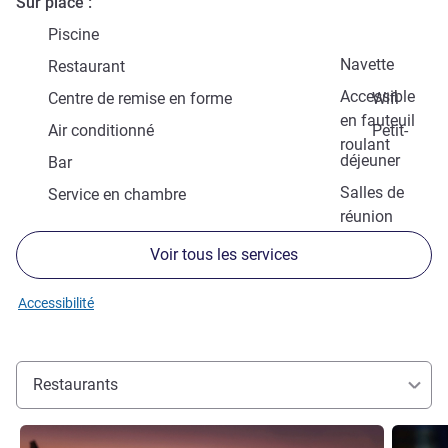
Sur place
Piscine
Navette
Restaurant
Accessible
Centre de remise en forme
Wifi
en fauteuil
Air conditionné
Petit-
roulant
déjeuner
Bar
Salles de
Service en chambre
réunion
Voir tous les services
Accessibilité
Restaurants
Voir les détails
Voir les d