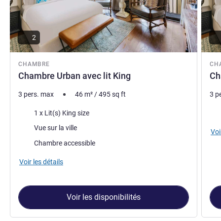
2
CHAMBRE
CH
Chambre Urban avec lit King
Ch
3 pers. max
46
m²
/
495
sq ft
3 p
Literie
Lite
1 x Lit(s) King size
Vues :
Vue sur la ville
Voi
Chambre accessible
Voir les détails
Voir les disponibilités