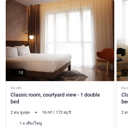
The entire team at the Novotel Rouen Centre Cathédrale
ดูรายละเอียด
ดูรายล
hotel welcomes you for your next stay in Normandy.
Whether you're travelling with your family, for business or
to explore, our comfortable hotel downtown is ideal for
your needs.
Mr. Lionel CLAUDIC ฝ่ายบริหารโรงแรม
10
ห้องพัก
ห้อง
Classic room, courtyard view - 1 double
Cl
bed
be
2 คน สูงสุด
16
m²
/
172
sq ft
2 ค
เครื่องนอน
เคร
1 x เตียงใหญ่