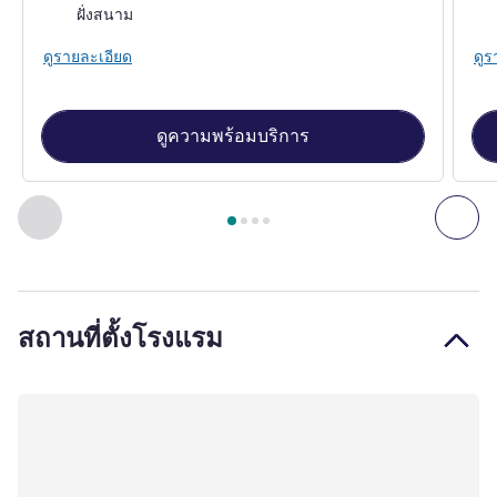
วิว:
วิว:
ฝั่งสนาม
ดูรายละเอียด
ดูร
ดูความพร้อมบริการ
หน้า
1
จาก
4
, ห้องพัก 1 : Classic room, courtyard view - 1 dou
ก่อนหน้า - ห้องพัก
ถัดไ
สถานที่ตั้งโรงแรม