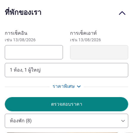
trattoria. Hold your next seminar in Rouen in one of our
ที่พักของเรา
meeting rooms.
Our rooms for 4 guests and the nearby parking garage
welcome your family to explore the Boucles de la Seine
จองโรงแรมนี้
การเช็คอิน
การเช็คเอาท์
regional park, or the nearby Gros-Horloge. Make memories
เช่น 13/08/2026
เช่น 13/08/2026
to share with your children in this family-friendly hotel in
the center of Rouen. Visit the downtown area of the
Normandy capital, from the Museum of Fine Arts or Le
Secq des Tournelles to the Joan of Arc Historial. The
1 ห้อง, 1 ผู้ใหญ่
central location is also ideal for your meetings or events,
with a view of the Seine from the event venue.
ราคาพิเศษ
The hotel can be easily reached from the train station, a
15-minute walk or a 5-minute metro ride. The Théâtre des
ตรวจสอบราคา
Arts station is 220 yards away and makes it easy to get
around. Use the hotel parking garage or the public parking
garage nearby.
ห้องพัก (8)