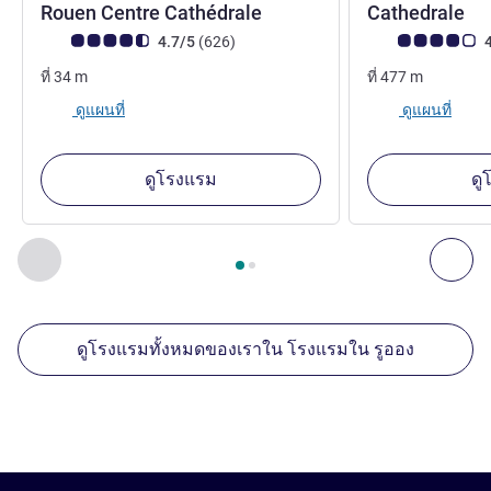
3 ดาว
3 
Rouen Centre Cathédrale
Cathedrale
คะแนนความคิดเห็นจากแขก (เรทติ้งบน ALL)
รีวิว รายการ
คะแนนความคิดเห็
4.7/5
(626
)
4
ที่
34
m
ที่
477
m
ดูแผนที่
ดูแผนที่
ดูโรงแรม
ดู
หน้า
1
จาก
2
, สถานประกอบการอื่นของเราที่อยู่ใกล้เคียง 1 :, ส
ก่อนหน้า - สถานประกอบการอื่นของเราที่อยู่ใกล้เคียง
ถัด
ดูโรงแรมทั้งหมดของเราใน โรงแรมใน รูออง