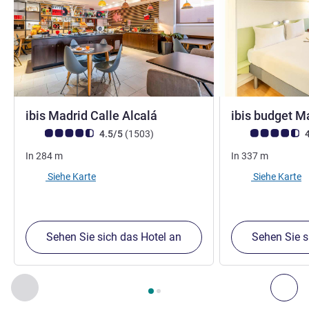
1 Stern
ibis Madrid Calle Alcalá
ibis budget M
Note Kundenmeinungen (Bewertung ALL)
Bewertungen
Note Kundenmein
4.5/5
(1503
)
4
In
284
m
In
337
m
Siehe Karte
Siehe Karte
Sehen Sie sich das Hotel an
Sehen Sie s
Seite
1
von
2
, Unsere anderen Etablissements in der Nähe 1 :,
Zurück - Unsere anderen Etablissements in der Nähe
Wei