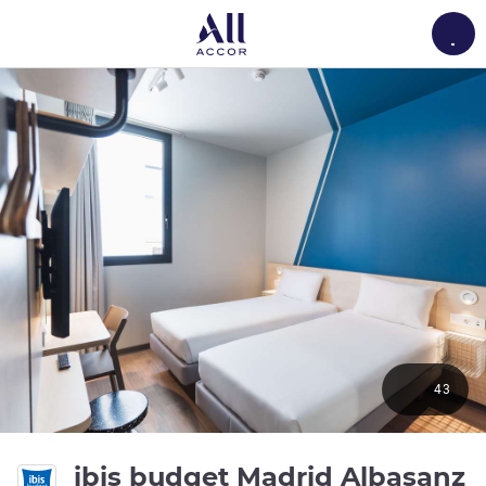
Load
43
ibis budget Madrid Albasanz