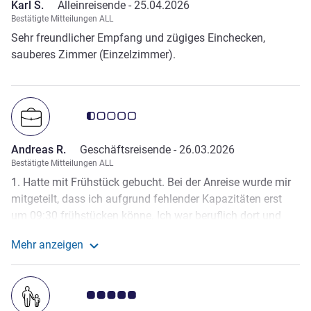
Karl S.
Alleinreisende -
25.04.2026
Bestätigte Mitteilungen ALL
Sehr freundlicher Empfang und zügiges Einchecken,
sauberes Zimmer (Einzelzimmer).
Note Kundenmeinungen 0.5/5
Andreas R.
Geschäftsreisende -
26.03.2026
Bestätigte Mitteilungen ALL
1. Hatte mit Frühstück gebucht. Bei der Anreise wurde mir
mitgeteilt, dass ich aufgrund fehlender Kapazitäten erst
um 09:30 frühstücken könne. Ich war beruflich dort und
musste das Hotel bereits ca. 07:30 verlassen. Die sehr
Mehr anzeigen
unfreundlichen Mitarbeiter meinten dann das wäre mein
Weitere Informationen zur Bewertung von Andreas R. 
Problem. 2. Als ich ankam, gab es kein Wasser. Kein
Duschen, kein Zähneputzen etc. Das hatte man mir aber
Note Kundenmeinungen 5.0/5
bei der Anreise nicht mal mitgeteilt. Als ich festgestellt