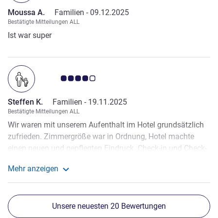
hatte, bin ich wieder zur Rezeption, aber für die Mitarbeiter
Moussa A.
Familien -
09.12.2025
schien das ganz normal zu sein. Insgesamt das
Bestätigte Mitteilungen ALL
schlechteste Hotel in Madrid, in dem ich je war.
Ist war super
Note Kundenmeinungen 4.0/5
Steffen K.
Familien -
19.11.2025
Bestätigte Mitteilungen ALL
Wir waren mit unserem Aufenthalt im Hotel grundsätzlich
zufrieden. Zimmergröße war in Ordnung, Hotel machte
einen neuen und gepflegten Eindruck. Check-in und Check-
out gingen schnell und problemlos. Einige Punkte zur
Mehr anzeigen
Verbesserung: - Bad war in der Ecken dreckig und könnte
Weitere Informationen zur Bewertung von Steffen K. 
sauberer sein - Nur zwei große Handtücher für zwei
Personen, keine Handtücher zum Gesicht waschen o.ä.,
Unsere neuesten 20 Bewertungen
zudem wurden diese bei 4 Nächten auch nie getauscht.