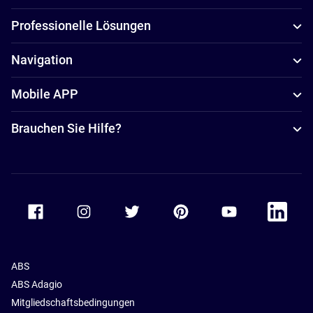
Professionelle Lösungen
Navigation
Mobile APP
Brauchen Sie Hilfe?
Accor Facebook
Accor Instagram
Accor Twitter
Accor Pinterest
Accor Youtube
Accor Li
ABS
ABS Adagio
Mitgliedschaftsbedingungen