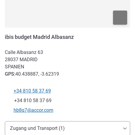
ibis budget Madrid Albasanz
Calle Albasanz 63
28037
MADRID
SPANIEN
GPS
:
40.438887, -3.62319
+34 810 58 37 69
Tel
Fax
+34 810 58 37 69
Kontakt-E-Mail
hb8q7@accor.com
Erreichbarkeit und Anbindung
Zugang und Transport (1)