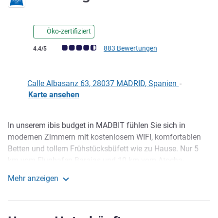
1 Stern
Öko-zertifiziert
Note Kundenmeinungen (Bewertung ALL)
883 Bewertungen
4.4/5
Calle Albasanz 63, 28037 MADRID, Spanien
-
Karte ansehen
In unserem ibis budget in MADBIT fühlen Sie sich in
Beschreibung
modernen Zimmern mit kostenlosem WIFI, komfortablen
Betten und tollem Frühstücksbüfett wie zu Hause. Nur 5
km vom Flughafen Barajas und 10 km vom Atocha-
Bahnhof entfernt. Nur 5 Gehminuten von der U-Bahn-
Mehr anzeigen
Station Suanzes mit Direktverbindung zur Gran Vía.
ibis budget Madrid Albasanz
Entdecken Sie eine der beliebtesten Straßen Madrids mit
zahlreichen Musicals und Theaterstücken.