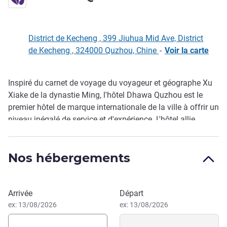
District de Kecheng , 399 Jiuhua Mid Ave, District
de Kecheng , 324000 Quzhou, Chine
-
Voir la carte
Inspiré du carnet de voyage du voyageur et géographe Xu
Description
Xiake de la dynastie Ming, l'hôtel Dhawa Quzhou est le
premier hôtel de marque internationale de la ville à offrir un
niveau inégalé de service et d'expérience. L'hôtel allie
design moderne et riche patrimoine culturel chinois, dans
un centre-ville luxuriant, parfait pour découvrir les
Nos hébergements
innovations en matière de mode et de société qu'offre cette
ville dynamique.
Réserver cet hôtel
Arrivée
Départ
ex: 13/08/2026
ex: 13/08/2026