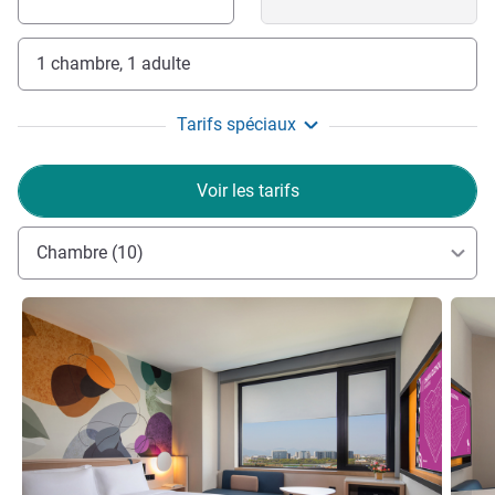
1 chambre, 1 adulte
Tarifs spéciaux
Voir les tarifs
Chambre (10)
Voir les détails
Voir le