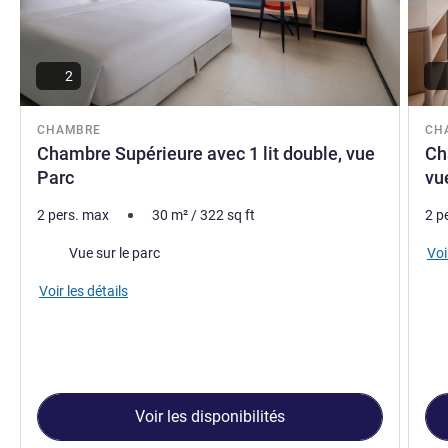
2
CHAMBRE
CH
Chambre Supérieure avec 1 lit double, vue
Ch
Parc
vu
2 pers. max
30
m²
/
322
sq ft
2 p
Vues :
Voi
Vue sur le parc
Voir les détails
Voir les disponibilités