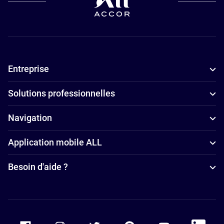
Entreprise
Solutions professionnelles
Navigation
Application mobile ALL
Besoin d'aide ?
Accor Facebook
Accor Instagram
Accor Twitter
Accor Pinterest
Accor Youtube
Accor Li