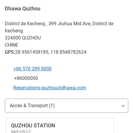
Dhawa Quzhou
District de Kecheng , 399 Jiuhua Mid Ave, District de
Kecheng
324000
QUZHOU
CHINE
GPS
:
28.9561458185, 118.8548782624
+86 570 289 0000
Téléphone
Fax
+86000000
Email de contact
Reservations-quzhou@dhawa.com
Accès et transports
Accès & Transport (1)
QUZHOU STATION
Gare S.N.C.F.