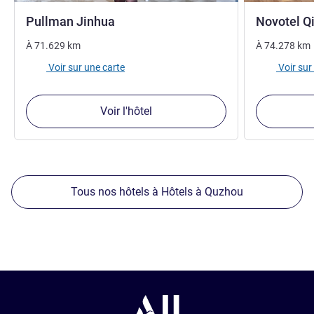
5 étoiles
Pullman Jinhua
Novotel Q
À
71.629
km
À
74.278
km
Voir sur une carte
Voir sur
Voir l'hôtel
Tous nos hôtels à Hôtels à Quzhou