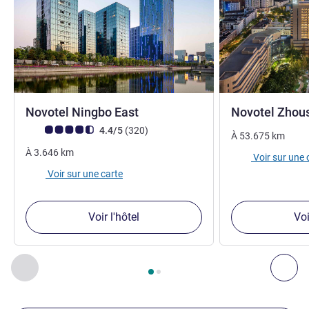
4 étoiles
Novotel Ningbo East
Novotel Zhou
Note Avis clients (Note ALL)
avis
4.4/5
(320
)
À
53.675
km
À
3.646
km
Voir sur une 
Voir sur une carte
Voir l'hôtel
Voi
Page
1
sur
2
, Nos autres établissements à proximité 1 :, Nos 
Précédent - Nos autres établissements à proximité
Sui