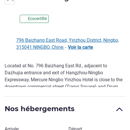
Ecocertifié
796 Baizhang East Road, Yinzhou District, Ningbo,
315041 NINGBO, Chine
-
Voir la carte
Located at No. 796 Baizhang East Rd., adjacent to
Description
Dazhujia entrance and exit of Hangzhou-Ningbo
Expressway, Mercure Ningbo Yinzhou Hotel is close to the
downtown commercial street (Tianyi Square) and Drum
Tower and Old Bund scenic spots. It has 151 spacio us,
well-equipped rooms, plus a cafeteria, lobby bar, 24-hour
Nos hébergements
fitness center, and self-help laundry room. Perfect for
business and leisure travelers.
Réserver cet hôtel
Arrivée
Départ