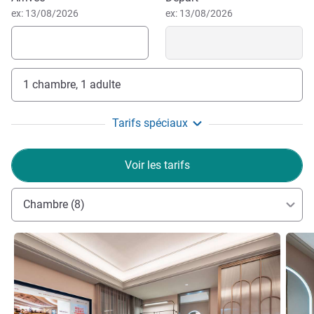
ex: 13/08/2026
ex: 13/08/2026
1 chambre, 1 adulte
Tarifs spéciaux
Voir les tarifs
Chambre (8)
Voir les détails
Voir le