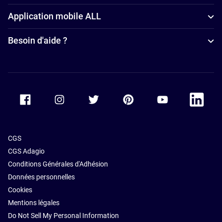
Application mobile ALL
Besoin d'aide ?
Accor Facebook
Accor Instagram
Accor Twitter
Accor Pinterest
Accor Youtube
Accor Li
CGS
CGS Adagio
Conditions Générales d'Adhésion
Données personnelles
Cookies
Mentions légales
Do Not Sell My Personal Information