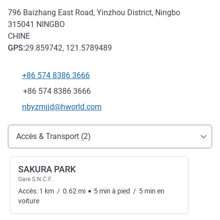
796 Baizhang East Road, Yinzhou District, Ningbo
315041
NINGBO
CHINE
GPS
:
29.859742, 121.5789489
+86 574 8386 3666
Téléphone
Fax
+86 574 8386 3666
Email de contact
nbyzmjjd@hworld.com
Accès et transports
Accès & Transport (2)
SAKURA PARK
Gare S.N.C.F.
Accès:
1
km
/
0.62
mi
5
min
à pied
/
5
min
en
voiture