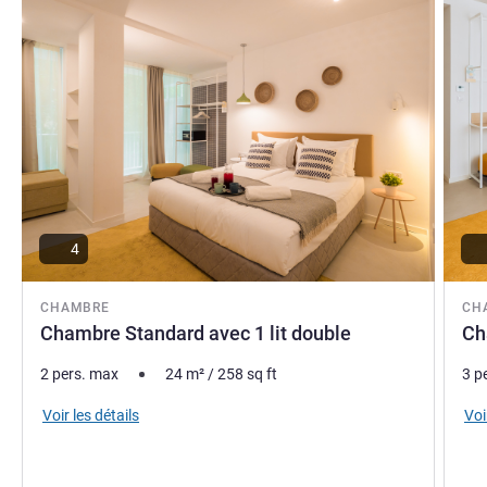
4
CHAMBRE
CH
Chambre Standard avec 1 lit double
Ch
2 pers. max
24
m²
/
258
sq ft
3 p
Voir les détails
Voi