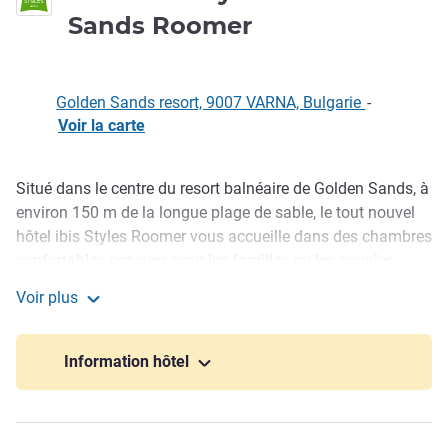
4 étoiles
Sands Roomer
Golden Sands resort, 9007 VARNA, Bulgarie
-
Voir la carte
Situé dans le centre du resort balnéaire de Golden Sands, à
Description
environ 150 m de la longue plage de sable, le tout nouvel
hôtel ibis Styles Roomer vous accueille dans des chambres
confortables conçues pour les familles ou les couples
dans une atmosphère unique. Les 90 chambres de l'hôtel
Voir plus
sont lumineuses et confortables avec balcon, smart TV et
Hôtel ibis Styles Golden Sands Roomer
WIFI gratuit. Elles répondront à toutes les normes et
besoins des vacanciers de loisirs modernes. L'équipe de
Information hôtel
l'hôtel est impatiente de répondre à toutes vos attentes.
L'hôtel ibis Styles Roomer est un tout nouveau membre de
la famille ibis Styles et fait partie du groupe Accor, leader