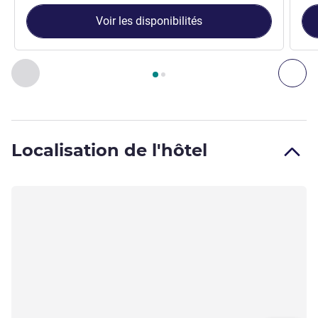
Voir les disponibilités
Page
1
sur
2
, Chambre 1 : Chambre Standard avec 1 lit doubl
Précédent - Chambre
Sui
Localisation de l'hôtel