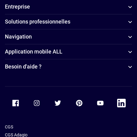
Entreprise
Solutions professionnelles
Navigation
Application mobile ALL
Besoin d'aide ?
Accor Facebook
Accor Instagram
Accor Twitter
Accor Pinterest
Accor Youtube
Accor Li
CGS
CGS Adagio