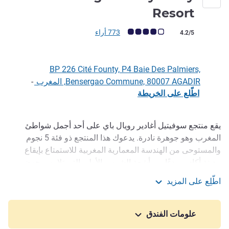
5 نجوم
Resort
ملاحظة أراء العملاء (رأي ALL)
773 أراء
4.2/5
BP 226 Cité Founty, P4 Baie Des Palmiers,
Bensergao Commune, 80007 AGADIR, المغرب
-
اطّلع على الخريطة
يقع منتجع سوفيتيل أغادير رويال باي على أحد أجمل شواطئ
الوصف
المغرب وهو جوهرة نادرة. يدعوك هذا المنتجع ذو فئة 5 نجوم
والمستوحى من الهندسة المعمارية المغربية للاستمتاع بإيقاع
مدينة أكادير، بدءًا من أشعة الشمس الأولى التي تلامس حوض
السباحة إلى الأمسيات المفعمة بالحيوية في الرياض.
اطّلِع على المزيد
Sofitel Agadir Royal Bay Resort
مع غرف مطلة على البحر وأجنحة ذات تراسات بانورامية و5
فيلات فاخرة مع أحواض سباحة خاصة على الواجهة البحرية، تعدك
علومات الفندق
هذه الوجهة الفريدة بالاسترخاء والاحتفال. مع العائلة أو الزوجان