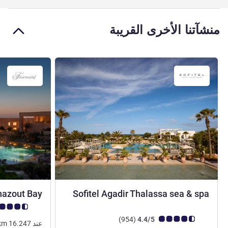
منشآتنا الأخرى القريبة
5 نجوم
hazout Bay
Sofitel Agadir Thalassa sea & spa
ملاحظة أراء العملا
ملاحظة أراء العملاء (رأي ALL)
أراء
)
(954
4.4/5
عند
16.247
km