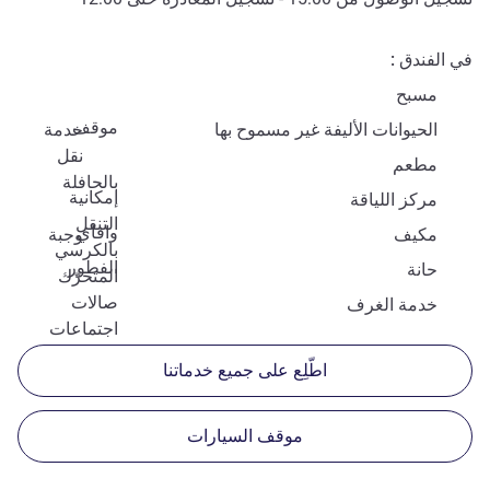
في الفندق
مسبح
موقف
الحيوانات الأليفة غير مسموح بها
خدمة
نقل
مطعم
بالحافلة
إمكانية
مركز اللياقة
التنقل
وافاي
مكيف
وجبة
بالكرسي
الفطور
حانة
المتحرّك
صالات
خدمة الغرف
اجتماعات
اطّلِع على جميع خدماتنا
موقف السيارات