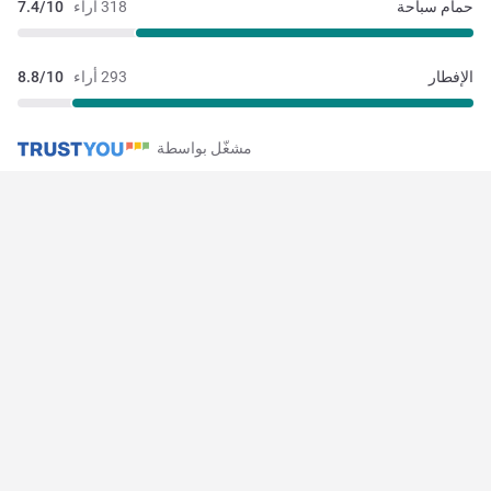
حمام سباحة
318 أراء
7.4/10
الإفطار
293 أراء
8.8/10
مشغّل بواسطة