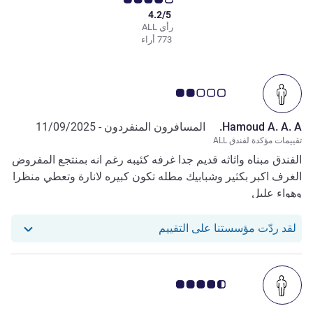
4.2/5
رأي ALL
773 أراء
ملاحظة أراء العملاء 2.0/5
Hamoud A. A. A.
المسافرون المنفردون -
11/09/2025
تقييمات مؤكدة لفندق ALL
الفندق مبناه واثاثه قديم جدا غرفه كئيبه رغم انه بمنتجع المفروض
الغرف اكبر بكثير وشبابيك مطله تكون كبيره لانارة وتعطي منظرا
وهواء عليل
استجاب فندقنا للمراجعة من Hamoud A. A. A.
لقد ردّت مؤسستنا على التقييم
ملاحظة أراء العملاء 4.5/5