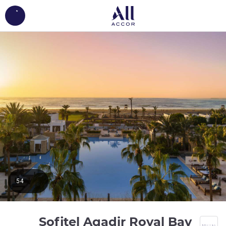
ing...
54
Sofitel Agadir Royal Bay