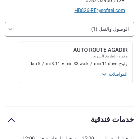
فاكس
+212 5282-53400
تواصل معنا عبر البريد الإلكتروني
HB826-RE@sofitel.com
الوصول والتنقل
الوصول والنقل (1)
AUTO ROUTE AGADIR
مخرج بالطريق السريع
ولوج:
drive
11
min
/
walk
33
min
3.11
mi
/
5
km
المواصلات
خدمات فندقية
تسجيل الوصول من
15:00
- تسجيل المغادرة حتى
12:00