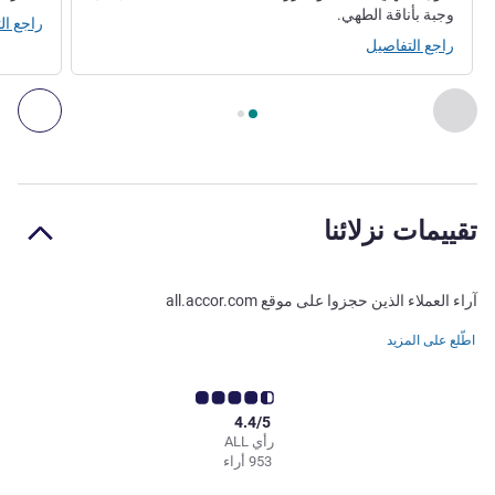
وجبة بأناقة الطهي.
راجع ال
راجع التفاصيل
الصفحة
1
من
2
, المطعم 1 : LE MARKET , المطعم 2 : لا بلاج
السابق - المطعم
التال
تقييمات نزلائنا
آراء العملاء الذين حجزوا على موقع all.accor.com
اطّلع على المزيد
4.4/5
رأي ALL
953 أراء