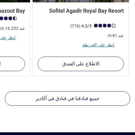
5 نجوم
hazout Bay
Sofitel Agadir Royal Bay Resort
ملاحظة أراء العملا
ملاحظة أراء العملاء (رأي ALL)
أراء
)
(776
4.2/5
عند
16.253
km
عند
81
m
انظر على الخريطة
انظر على الخريطة
الاطلاع على الفندق
ا
جميع فنادقنا في فنادق في أكادير