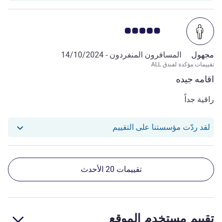
ملاحظة أراء العملاء 5.0/5
مجهول
المسافرون المنفردون -
14/10/2024
تقييمات مؤكدة لفندق ALL
اقامه جيده
راقية جداً
استجاب فندقنا للمراجعة من null
لقد ردّت مؤسستنا على التقييم
تقييمات 20 الأحدث
تقييم مستخدم الموقع