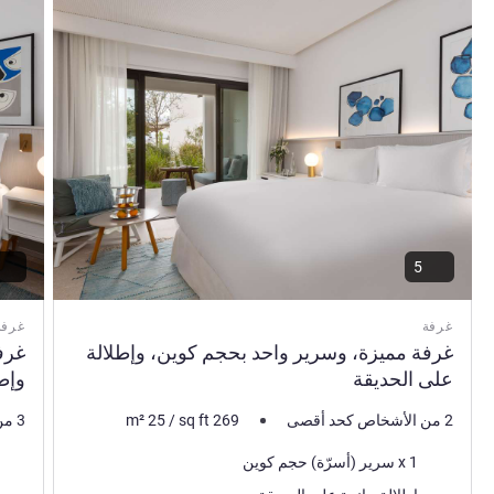
5
غرفة
غرفة
غرفة مميزة، وسرير واحد بحجم كوين، وإطلالة
غرف
على الحديقة
وإط
2 من الأشخاص كحد أقصى
269
sq ft
/
25
m²
3 من الأشخاص كحد أقصى
فرش السرير
فرش 
1 x سرير (أسرّة) حجم كوين
المناظر:
المنا