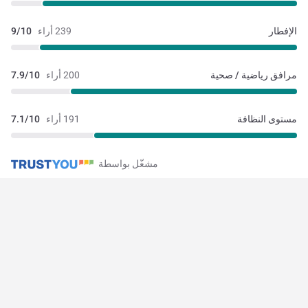
الإفطار
239 أراء
9/10
مرافق رياضية / صحية
200 أراء
7.9/10
مستوى النظافة
191 أراء
7.1/10
مشغّل بواسطة