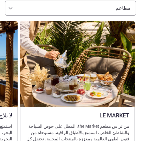
مطاعم
راجع التفاصيل
راجع التفا
LE MARKET
لا بلاج
من تراس مطعم the Market، المطل على حوض السباحة
استمتع 
والشاطئ الخاص، استمتع بالأطباق الراقية. مستوحاة من
البحر،
فنون الطهي العالمية ومعززة بالمنتجات المحلية، تحتفل كل
البحرية