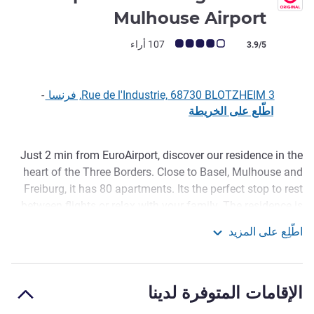
4 نجوم
Mulhouse Airport
ملاحظة أراء العملاء (رأي ALL)
107 أراء
3.9/5
3 Rue de l'Industrie, 68730 BLOTZHEIM, فرنسا
-
اطّلع على الخريطة
Just 2 min from EuroAirport, discover our residence in the
الوصف
heart of the Three Borders. Close to Basel, Mulhouse and
Freiburg, it has 80 apartments. Its the perfect stop to rest
between flights or relax with your family. The residence is
also the ideal place to stay before your flight. We can
اطّلِع على المزيد
arrange a transfer to the airport with our network of partner
Aparthotel Adagio Bâle Mulhouse Airport
taxis, optional to make organizing your stay easier.
Basel-Mulhouse-Fribourg International Airport is a 5-minute
الإقامات المتوفرة لدينا
drive. Enjoy an exciting day at Europa-Park theme park in