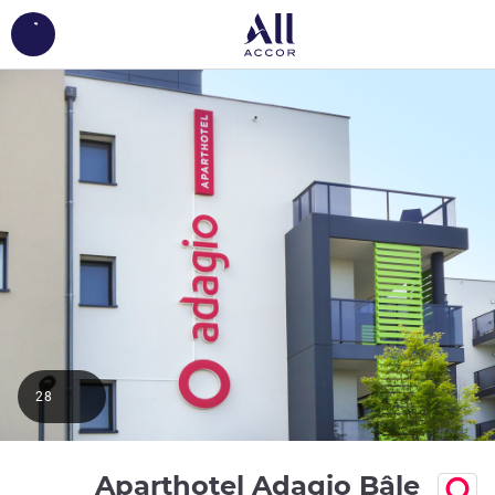
ing...
28
Aparthotel Adagio Bâle