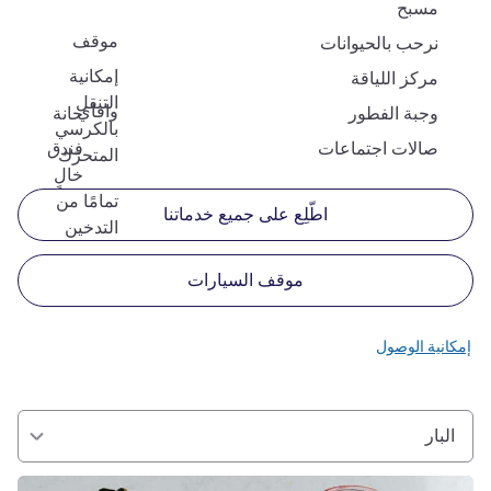
مسبح
موقف
نرحب بالحيوانات
إمكانية
مركز اللياقة
التنقل
وافاي
وجبة الفطور
حانة
بالكرسي
صالات اجتماعات
فندق
المتحرّك
خالٍ
تمامًا من
اطّلِع على جميع خدماتنا
التدخين
موقف السيارات
إمكانية الوصول
البار
راجع التفاصيل