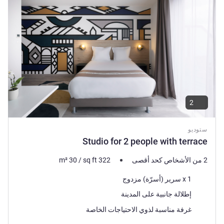
2
ستوديو
Studio for 2 people with terrace
2 من الأشخاص كحد أقصى
322
sq ft
/
30
m²
فرش السرير
1 x سرير (أسرّة) مزدوج
المناظر:
إطلالة جانبية على المدينة
غرفة مناسبة لذوي الاحتياجات الخاصة