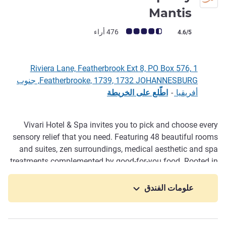
5 نجوم
Mantis
ملاحظة أراء العملاء (رأي ALL)
476 أراء
4.6/5
1 Riviera Lane, Featherbrook Ext 8, PO Box 576,
Featherbrooke, 1739, 1732 JOHANNESBURG, جنوب
أفريقيا
-
اطّلع على الخريطة
Vivari Hotel & Spa invites you to pick and choose every
الوصف
sensory relief that you need. Featuring 48 beautiful rooms
and suites, zen surroundings, medical aesthetic and spa
treatments complemented by good-for-you food. Rooted in
Sanskrit mythology, Vivari is a soulful expression of
holistic upliftment and offers an integrated approach to
علومات الفندق
complete wellness.
Our three multi-purpose event venues, Jala Pavilion, Luna
and Reverie, provide ideal spaces for weddings,