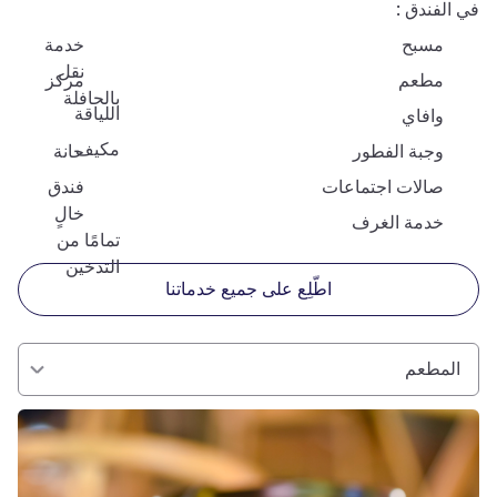
في الفندق
مسبح
خدمة
نقل
مطعم
مركز
بالحافلة
اللياقة
وافاي
مكيف
وجبة الفطور
حانة
صالات اجتماعات
فندق
خالٍ
خدمة الغرف
تمامًا من
التدخين
اطّلِع على جميع خدماتنا
المطعم
راجع التفاصيل