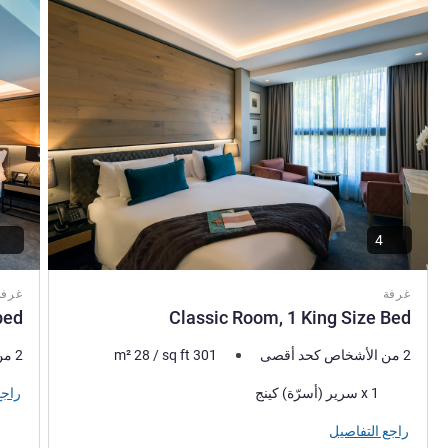
4
غرفة
غرفة
bed
Classic Room, 1 King Size Bed
2 من الأشخاص كحد أقصى
301
sq ft
/
28
m²
2 من الأشخاص كحد أقصى
فرش السرير
راجع
1 x سرير (أسرّة) كينج
راجع التفاصيل