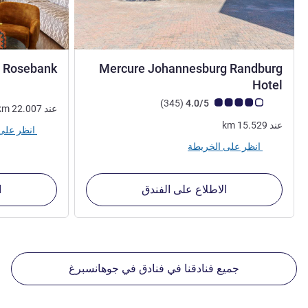
 Rosebank
Mercure Johannesburg Randburg
3 نجوم
Hotel
ملاحظة أراء العملاء (رأي ALL)
أراء
)
(345
4.0/5
عند
22.007
km
عند
15.529
km
انظر على الخريطة
انظر على الخريطة
الاطلاع على الفندق
ا
جميع فنادقنا في فنادق في جوهانسبرغ