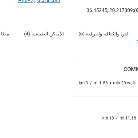
تواصل معنا عبر البريد الإلكترون
HB6P2@accor.com
36.45245, 28.217809
):
الفن والثقافة والترفيه (6)
الأماكن الطبيعية (4)
مطاعم
COMM
km
3
/
mi
1.86
min
20
walk
km
18
/
mi
11.18