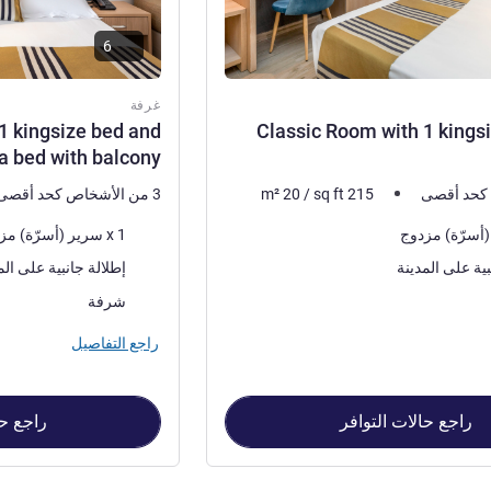
6
غرفة
1 kingsize bed and
Classic Room with 1 kings
fa bed with balcony
215
sq ft
/
20
m²
3 من الأشخاص كحد أقصى
فرش السرير
1 x سرير (أسرّة) مزدوج
المناظر:
بية على المدينة
إطلالة جانبية على الم
مة:
أكثر أماكن الإقامة:
شرفة
راجع التفاصيل
راجع حالات التوافر
راجع حا
Classic , غرفة 2 : Superior Room with 1 kingsize bed and single sofa bed with balcony