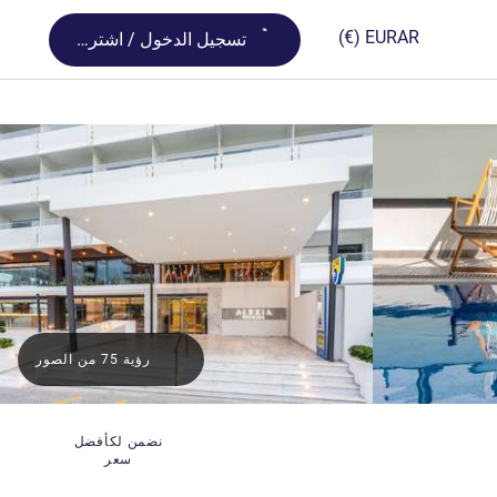
Loading...
(€)
EUR
AR
تسجيل الدخول / اشترك
رؤية 75 من الصور
نضمن لكأفضل
سعر