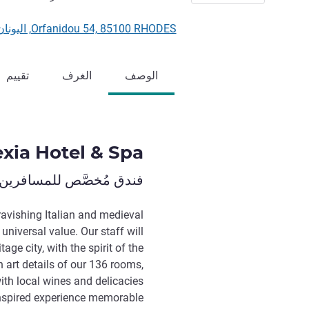
Orfanidou 54, 85100 RHODES, اليونان
الوصف
الغرف
تقييم
xia Hotel & Spa
فندق مُخصَّص للمسافرين 
 ravishing Italian and medieval
universal value. Our staff will
e city, with the spirit of the
 art details of our 136 rooms,
th local wines and delicacies
inspired experience memorable.