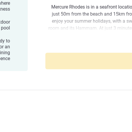
where
Mercure Rhodes is in a seafront locatio
tness.
just 50m from the beach and 15km from
enjoy your summer holidays, with a sw
tdoor
 pool
room and its Hammam. At just 3 minute
7 minutes ride from the Acropolis of Rh
ady to
in an ideal location for guests who want t
or an
Mercure Rhod
be right next to 
ining
ence .
The Mercure Rhodes Alexia team we
Rhodes. Enjoy your stay to discover al
island and the Old Town, w