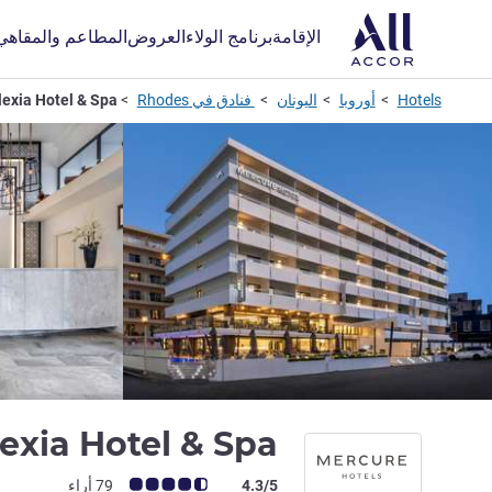
الإقامة
برنامج الولاء
العروض
المطاعم والمقاهي
Hotels
أوروبا
اليونان
فنادق في Rhodes
exia Hotel & Spa
exia Hotel & Spa
ملاحظة أراء العملاء (رأي ALL)
4.3/5
79 أراء