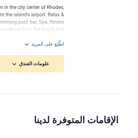
n in the city center of Rhodes,
 the island's airport. Relax &
imming pool, bar, Spa, fitness
s walking from the beach and
odes, Mercure Rhodes Alexia is
اطّلِع على المزيد
o relax while at the same time
es Alexia Hotel & Spa
the area's never-sleeping spots.
علومات الفندق
lcomes you to the amazing
l the riches of our magnificent
orld Patrimony of the UNESCO.
إدارة الفندق Sandra Metaxa
الإقامات المتوفرة لدينا