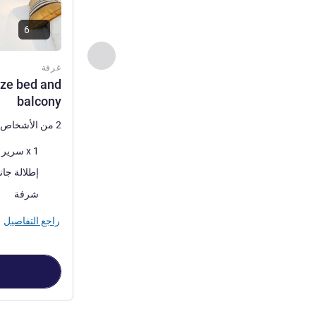
6
السابق - غرفة
غرفة
ize bed and
balcony
2 من الأشخاص كحد أقصى
فرش السرير
1 x سرير (أسرّة) مزدوج
المناظر:
إطلالة جان
أكثر أماكن الإقا
شرفة
راجع التفاصيل
الصفحة
1
من
3
, غرفة 1 :  Room with 1 kingsize bed and balcony