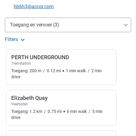
E-mailadres voor contact
hb6h3@accor.com
Toegang en transport
Toegang en vervoer (3)
Filters
PERTH UNDERGROUND
Treinstation
Toegang:
200
m
/
0.12
mi
1
min
walk
/
2
min
drive
Elizabeth Quay
Veerboten
Toegang:
1.2
km
/
0.75
mi
6
min
walk
/
5
min
drive