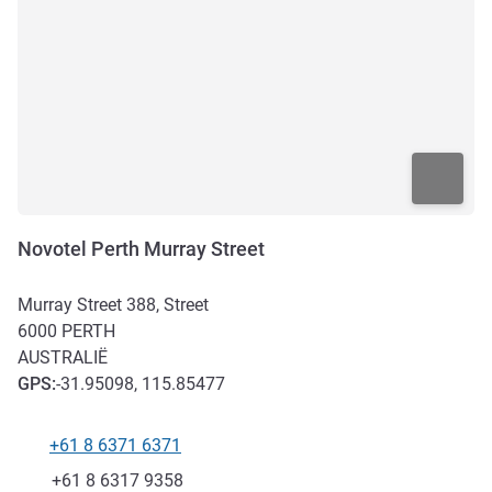
Novotel Perth Murray Street
Murray Street 388, Street
6000
PERTH
AUSTRALIË
GPS
:
-31.95098, 115.85477
+61 8 6371 6371
Telefoon
Fax
+61 8 6317 9358