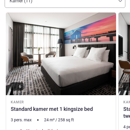
Kamer (11)
Meer informatie
Meer i
6
KAMER
KA
Standard kamer met 1 kingsize bed
St
tw
3 pers. max
24
m²
/
258
sq ft
4 p
Beddengoed