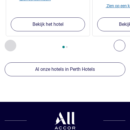
Zien op een 
Bekijk het hotel
Bekij
Pagina
1
van
2
, Onze andere etablissementen in de buurt 1 :,
Vorige - Onze andere etablissementen in de buurt
Vol
Al onze hotels in Perth Hotels