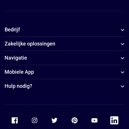
Bedrijf
Zakelijke oplossingen
Navigatie
Mobiele App
Hulp nodig?
Accor Facebook
Accor Instagram
Accor Twitter
Accor Pinterest
Accor Youtube
Accor Li