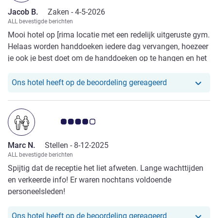
Jacob B.
Zaken -
4-5-2026
ALL bevestigde berichten
Mooi hotel op [rima locatie met een redelijk uitgeruste gym.
Helaas worden handdoeken iedere dag vervangen, hoezeer
je ook je best doet om de handdoeken op te hangen en het
briefje met ‘we vervangen ze niet als je ze ophangt’ erover
te hangen.
Ons hotel heef
Ons hotel heeft op de beoordeling gereageerd
Avis-klantbeoordeling 4.0/5
Marc N.
Stellen -
8-12-2025
ALL bevestigde berichten
Spijtig dat de receptie het liet afweten. Lange wachttijden
en verkeerde info! Er waren nochtans voldoende
personeelsleden!
Ons hotel heef
Ons hotel heeft op de beoordeling gereageerd