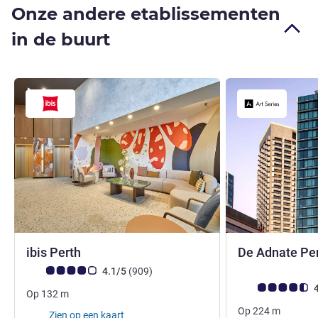
Onze andere etablissementen
in de buurt
4 sterren
ibis Perth
De Adnate Per
Avis-klantbeoordeling (ALL beoordeling)
beoordelingen
4.1/5
(909
)
Avis-klantbeoorde
4
Op
132
m
Op
224
m
Zien op een kaart