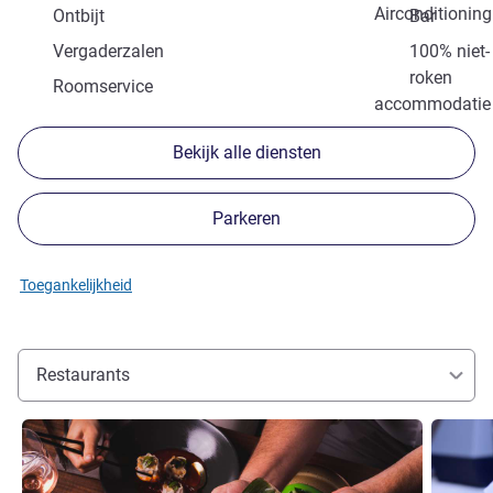
Airconditioning
Ontbijt
Bar
Vergaderzalen
100% niet-
roken
Roomservice
accommodatie
Bekijk alle diensten
Parkeren
Toegankelijkheid
Restaurants
Meer informatie
Meer inf