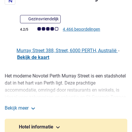
Gezinsvriendelijk
Avis-klantbeoordeling (ALL beoordeling)
4.466 beoordelingen
4.2/5
Murray Street 388, Street, 6000 PERTH, Australië
-
Bekijk de kaart
Het moderne Novotel Perth Murray Street is een stadshotel
Omschrijving
dat in het hart van Perth ligt. Deze prachtige
accommodatie, omringd door restaurants en winkels, is
ideaal voor zakenreizen en vakantie en St George's Terrace
en Elizabeth Quay zijn goed bereikbaar. Ontdek cafeetjes
Bekijk meer
of bezoek een show of sportevenement in de RAC Arena.
Novotel Perth Murray Street
Ontspan bij het zwembad, houd uw fitness-doelen op peil
in de moderne gym of geniet van moderne Aziatische
Hotel informatie