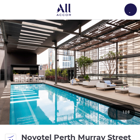
Load
108
4,
Novotel Perth Murray Street