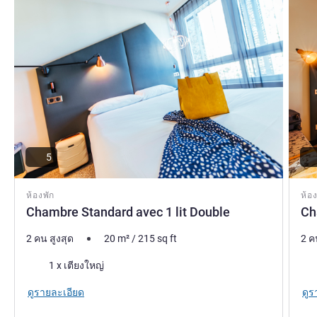
5
ห้องพัก
ห้อง
Chambre Standard avec 1 lit Double
Ch
2 คน สูงสุด
20
m²
/
215
sq ft
2 ค
เครื่องนอน
เคร
1 x เตียงใหญ่
ดูรายละเอียด
ดูร