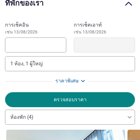
ที่พักของเรา
Take the T4 from the ibis Styles Rouen Centre Rive Gauche
to reach historic downtown Rouen in 10 mins and visit
Rouen Cathedral, the Gros-Horloge, Place du Vieux-Marché
จองโรงแรมนี้
การเช็คอิน
การเช็คเอาท์
and the Rouen Museum of Fine Arts. Guests can access
เช่น 13/08/2026
เช่น 13/08/2026
both the Rouen ice rink and Le 106 concert hall in 10
minutes.
The ibis Styles Rouen Centre Rive Gauche hotel is 10 mins
1 ห้อง, 1 ผู้ใหญ่
by transport from historic downtown Rouen, Diochon
Stadium and Zénith de la Métropole. 8 mins from Jardin
des Plantes. Quick access to the A13.
ราคาพิเศษ
Welcome to ibis Styles Rouen Centre Rive Gauche. Enjoy
ตรวจสอบราคา
a friendly stay with our attentive team, in spacious, stylish
and welcoming spaces designed for your comfort and well-
ห้องพัก (4)
being.
Olivier MATHIS ฝ่ายบริหารโรงแรม
ดูรายละเอียด
ดูรายล