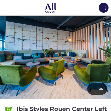
Load
35
Ibis Styles Rouen Center Left