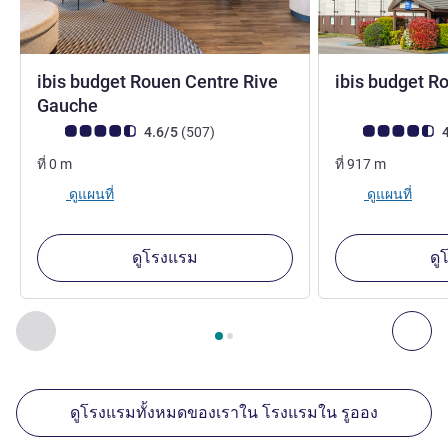
ibis budget Rouen Centre Rive
ibis budget Ro
2 ดาว
2 ดาว
Gauche
คะแนนความคิดเห็นจากแขก (เรทติ้งบน ALL)
รีวิว รายการ
คะแนนความคิดเห็
4.6/5
(507
)
4
ที่
0
m
ที่
917
m
ดูแผนที่
ดูแผนที่
ดูโรงแรม
ดู
หน้า
1
จาก
2
, สถานประกอบการอื่นของเราที่อยู่ใกล้เคียง 1 :, ส
ก่อนหน้า - สถานประกอบการอื่นของเราที่อยู่ใกล้เคียง
ถัด
ดูโรงแรมทั้งหมดของเราใน โรงแรมใน รูออง