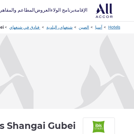
الإقامة
برنامج الولاء
العروض
المطاعم والمقاهي
Hotels
آسيا
الصين
شنغهاي، البلدية
فنادق في شنغهاي
ei
les Shangai Gubei