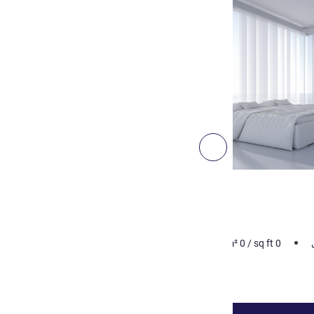
راجع التفاصيل
التالي - غرفة
غرفة
Business Twin Room
الصورة غير التعاقدية
0
sq ft
/
0
m²
2 من الأشخاص كحد أقصى
راجع التفاصيل