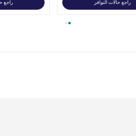
راجع حالات التوافر
راجع حا
Double , غرفة 2 : Twin Room