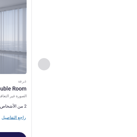
راجع التفاصيل
السابق - غرفة
غرفة
uble Room
الصورة غير التعاقد
2 من الأشخاص كحد أقصى
راجع التفاصيل