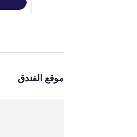
الصفحة
1
من
2
, غرفة 1 :  Room
موقع الفندق