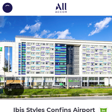
ing...
36
3 نجوم
Ibis Styles Confins Airport