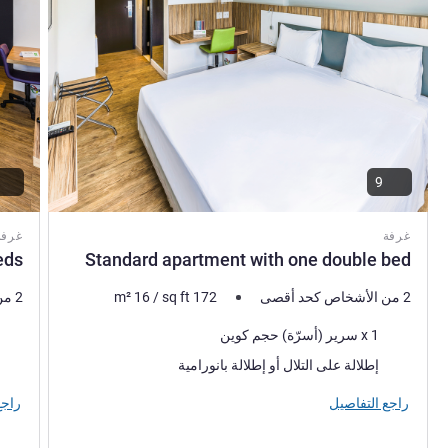
9
غرفة
غرفة
eds
Standard apartment with one double bed
2 من الأشخاص كحد أقصى
172
sq ft
/
16
m²
2 من الأشخاص كحد أقصى
فرش السرير
فرش 
1 x سرير (أسرّة) حجم كوين
المناظر:
المنا
إطلالة على التلال أو إطلالة بانورامية
راجع التفاصيل
راجع