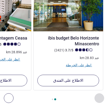
ontagem Ceasa
ibis budget Belo Horizonte
2 نجمة
Minascentro
ملاحظة أراء العملاء (رأي
4.1/5
ملاحظة أراء العملاء (رأي ALL)
أراء
)
(2421
3.7/5
عند
28.896
km
عند
28.83
km
انظر على الخريطة
انظر على الخريطة
الاطلاع على الفندق
الاطلاع
الصفحة
1
من
2
, منشآتنا الأخرى القريبة 1 :, منشآتنا الأخرى القريبة 2 :, منشآتنا الأخرى القريبة 3 :, منشآتنا الأخرى القريبة 4 :
السابق - منشآتنا الأخرى القريبة
التال