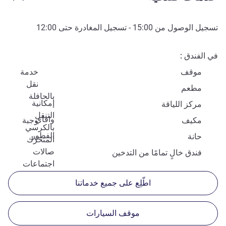
تسجيل الوصول من
15:00
- تسجيل المغادرة حتى
12:00
في الفندق
موقف
خدمة
نقل
مطعم
بالحافلة
إمكانية
مركز اللياقة
التنقل
وافاي
مكيف
وجبة
بالكرسي
الفطور
حانة
المتحرّك
صالات
فندق خالٍ تمامًا من التدخين
اجتماعات
اطّلِع على جميع خدماتنا
موقف السيارات