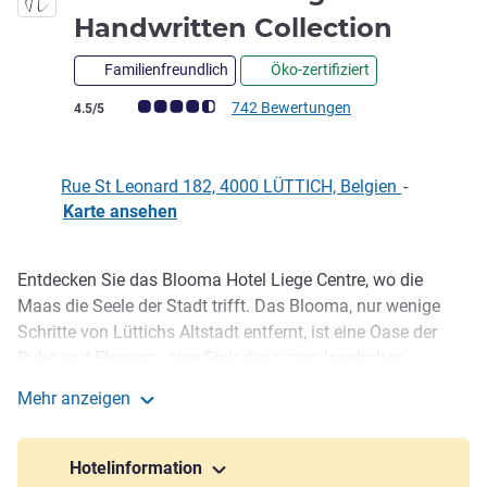
4 Ster
Handwritten Collection
Familienfreundlich
Öko-zertifiziert
Note Kundenmeinungen (Bewertung ALL)
742 Bewertungen
4.5/5
Rue St Leonard 182, 4000 LÜTTICH, Belgien
-
Karte ansehen
Entdecken Sie das Blooma Hotel Liege Centre, wo die
Beschreibung
Maas die Seele der Stadt trifft. Das Blooma, nur wenige
Schritte von Lüttichs Altstadt entfernt, ist eine Oase der
Ruhe und Eleganz - eine Einladung zum Innehalten,
Durchatmen und Aufblühen. Geräumige Zimmer, raffinierte
Mehr anzeigen
Gastronomie, kostenloses WLAN und ein 24-Stunden-
Blooma Hotel Liège Centre - Handwritten Collection
Fitnessstudio bieten Komfort und Harmonie. Unser Team
sorgt für einen reibungslosen, persönlichen Aufenthalt. Ob
Hotelinformation