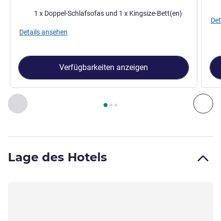
Bettwäsche
1 x Doppel-Schlafsofas und 1 x Kingsize-Bett(en)
Det
Details ansehen
Verfügbarkeiten anzeigen
Seite
1
von
3
, Zimmer 1 : Deluxe-Zimmer - 1 Kingsize-Bett un
Zurück - Zimmer
Wei
Lage des Hotels