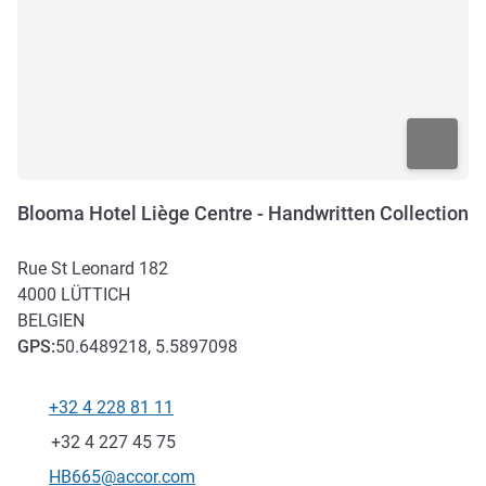
Blooma Hotel Liège Centre - Handwritten Collection
Rue St Leonard 182
4000
LÜTTICH
BELGIEN
GPS
:
50.6489218, 5.5897098
+32 4 228 81 11
Tel
Fax
+32 4 227 45 75
Kontakt-E-Mail
HB665@accor.com