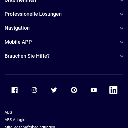
Professionelle Lösungen
Navigation
Mobile APP
Brauchen Sie Hilfe?
Accor Facebook
Accor Instagram
Accor Twitter
Accor Pinterest
Accor Youtube
Accor Li
ABS
ABS Adagio
Mitgliedschaftsbedingungen