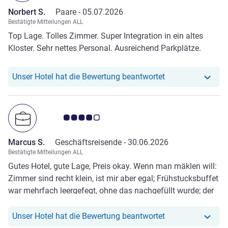
Norbert S.
Paare -
05.07.2026
Bestätigte Mitteilungen ALL
Top Lage. Tolles Zimmer. Super Integration in ein altes
Kloster. Sehr nettes Personal. Ausreichend Parkplätze.
Unser Hotel hat r
Unser Hotel hat die Bewertung beantwortet
Note Kundenmeinungen 4.0/5
Marcus S.
Geschäftsreisende -
30.06.2026
Bestätigte Mitteilungen ALL
Gutes Hotel, gute Lage, Preis okay. Wenn man mäklen will:
Zimmer sind recht klein, ist mir aber egal; Frühstucksbuffet
war mehrfach leergefegt, ohne das nachgefüllt wurde; der
Parkplatz ist immer überfüllt. Ansonsten aber ein gutes
Hotel
Unser Hotel hat r
Unser Hotel hat die Bewertung beantwortet