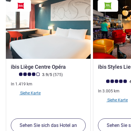
3 Sterne
ibis Liège Centre Opéra
ibis Styles Li
Note Kundenmeinungen (Bewertung ALL)
Bewertungen
3.9/5
(575
)
Note Kundenmein
4
In
1.419
km
In
3.005
km
Siehe Karte
Siehe Karte
Sehen Sie sich das Hotel an
Sehen Sie s