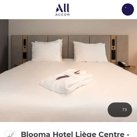
Load
73
Blooma Hotel Liège Centre -