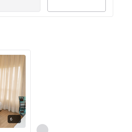
راجع التفاصيل
6
السابق - غرفة