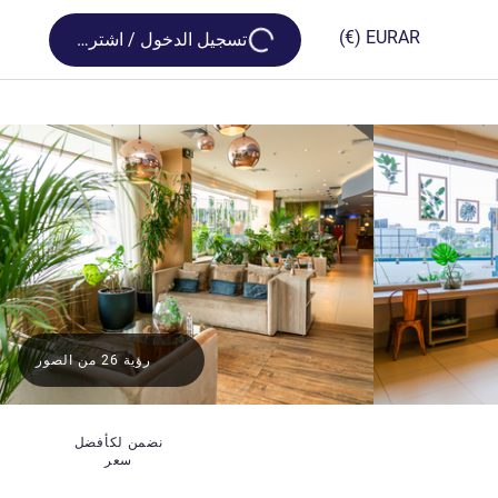
Loading...
(€)
EUR
AR
تسجيل الدخول / اشترك
رؤية 26 من الصور
نضمن لكأفضل
سعر