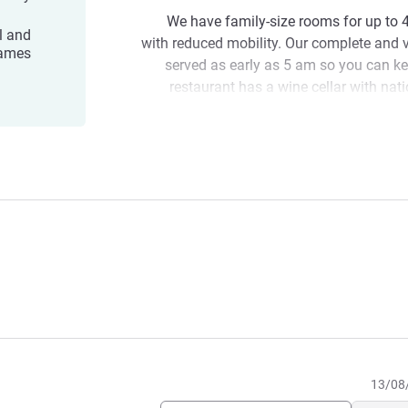
We have family-size rooms for up to 
l and
with reduced mobility. Our complete and va
names
served as early as 5 am so you can ke
restaurant has a wine cellar with na
have a lounge bar area with se
convenience 
Ibis
We are only 2 km away from the Interna
highways such as BR 376 and BR 116, 2
Road-Railway Station, and 30 mi
Welcome to Ibis Styles Curitiba Airport! 
Brazilian biome: the Atlantic Fores