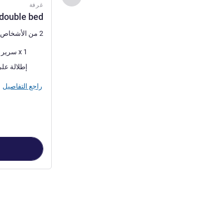
غرفة
 double bed
2 من الأشخاص كحد أقصى
فرش السرير
1 x سرير (أسرّة) مزدوج
المناظر:
إطلالة على المطار أو 
راجع التفاصيل
الصفحة
1
من
3
, غرفة 1 : rtment with 1 double bed