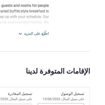
4 guests and rooms for people
ried buffet-style breakfast is
ep up with your schedule. Our
tional and imported names. We
veral drink options and a 24/7
اطّلِع على المزيد
store to make your day easier.
 Styles Curitiba Airport
tional Airport, close to major
0 min away from the Curitiba
n from the commercial center.
Its design is inspired by the
الإقامات المتوفرة لدينا
t. Enjoy every little bit of this
experience.
إدارة الفندق
احجز في هذا الفندق
تسجيل الوصول
تسجيل المغادرة
على سبيل المثال: 13/08/2026
على سبيل المثال: 13/08/2026