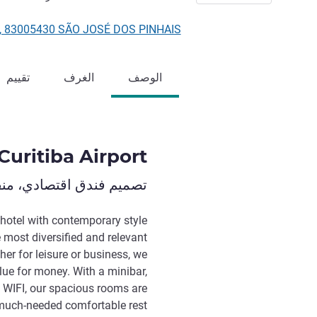
, 2600, 83005430 SÃO JOSÉ DOS PINHAIS
الوصف
الغرف
تقييم
 Curitiba Airport
تصميم فندق اقتصادي، منفت
n hotel with contemporary style
 most diversified and relevant
her for leisure or business, we
alue for money. With a minibar,
 WIFI, our spacious rooms are
 much-needed comfortable rest.