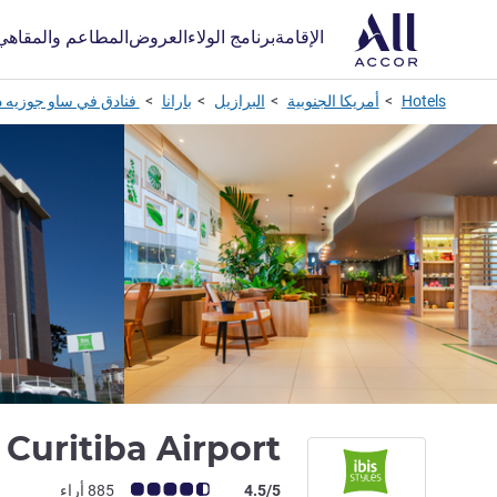
الإقامة
برنامج الولاء
العروض
المطاعم والمقاهي
Hotels
أمريكا الجنوبية
البرازيل
بارانا
فنادق في ساو جوزيه 
s Curitiba Airport
ملاحظة أراء العملاء (رأي ALL)
4.5/5
885 أراء