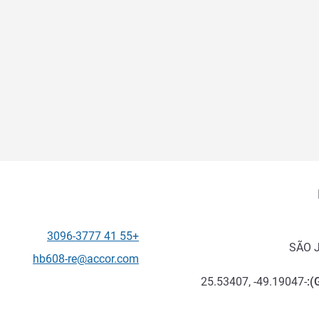
+55 41 3096-3777
الهاتف
SÃO 
تواصل معنا عبر البريد الإلكترون
hb608-re@accor.com
-25.53407, -49.19047
):