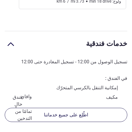
ولوج:
drive
18
min
3.73
mi
/
6
km
خدمات فندقية
تسجيل الوصول من
12:00
- تسجيل المغادرة حتى
12:00
في الفندق
إمكانية التنقل بالكرسي المتحرّك
وافاي
مكيف
فندق
خالٍ
تمامًا من
اطّلِع على جميع خدماتنا
التدخين