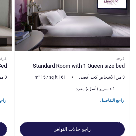
غرفة
غرفة
Bed
Standard Room with 1 Queen size bed
3 من الأشخاص كحد أقصى
161
sq ft
/
15
m²
3 من الأشخاص كحد أقصى
فرش السرير
فرش 
1 x سرير (أسرّة) مفرد
راجع التفاصيل
راجع
راجع حالات التوافر