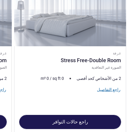
غرفة
غرفة
oom
Stress Free-Double Room
الصورة غير التعاقدية
الصور
2 من الأشخاص كحد أقصى
0
sq ft
/
0
m²
2 من الأشخاص كحد أقصى
راجع التفاصيل
راجع
راجع حالات التوافر