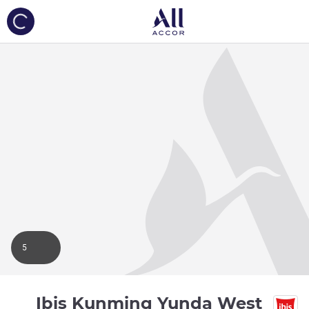
ing...
5
Ibis Kunming Yunda West