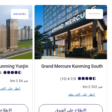
4 نجوم
unming Yunjin
Grand Mercure Kunming South
ملاحظة أراء العملاء (رأي
4.6/5
ملاحظة أراء العملاء (رأي ALL)
أراء
)
(10
4.7/5
عند
3.54
km
عند
2.532
km
انظر على الخريطة
انظر على الخريطة
الاطلاع على الفندق
الاطلاع