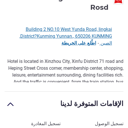
3 نجوم
Rosd
Building 2 NO.10 West Yunda Road, Iingkai
District?Kunming Yunnan., 650206 KUNMING,
الصين
-
اطّلع على الخريطة
Hotel is located in Xinzhou City, Xinfu District 71 road and
الوصف
Heping Street Cross corner, membership center, shopping,
leisure, entertainment surrounding, dining facilities rich.
And the traffic is convenient, from the train station, bus
station only 6 min utes from Mount Wutai Airport Center
just 5 minutes walk around the hotel, rich in tourism
الإقامات المتوفرة لدينا
resources. It is the ideal place for your business travel and
leisure to stay.
احجز في هذا الفندق
تسجيل الوصول
تسجيل المغادرة