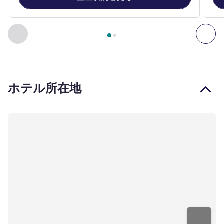
2
ページ中
1
ページ
, 客室 1 : Classic room - 1 double bed , 客室
前に戻る - 客室
次へ
ホテル所在地