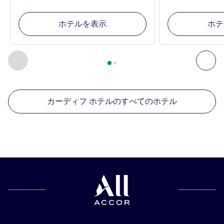
ホテルを表示
ホテ
2
ページ中
1
ページ
, 周辺の他の施設 1 :, 周辺の他の施設 2 :,
前に戻る - 周辺の他の施設
次へ
カーディフ ホテルのすべてのホテル