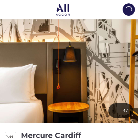
Load
47
4 つ星
Mercure Cardiff