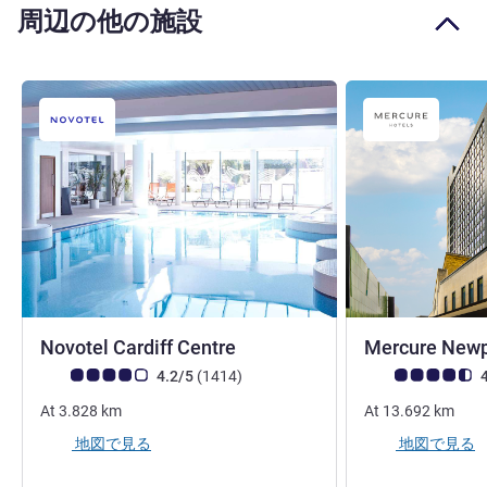
周辺の他の施設
4 つ星
Novotel Cardiff Centre
Mercure New
お客さまの声 (確認済みレビュー アコーホテルズ)
件のレビュー
お客さまの声 (確
4.2/5
(1414
)
4
At
3.828
km
At
13.692
km
地図で見る
地図で見る