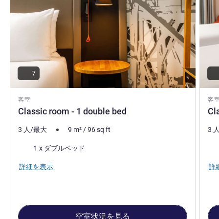
7
客室
客
Classic room - 1 double bed
Cl
3 人/最大
9
m²
/
96
sq ft
3 
寝具
寝
1 x ダブルベッド
詳細を表示
詳
空室状況を見る