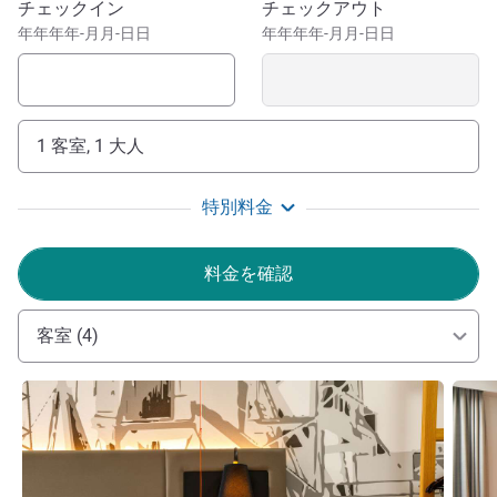
このホテルを予約
チェックイン
チェックアウト
and free Wi-Fi. We've also got a function space, including a
年年年年-月月-日日
年年年年-月月-日日
private bar, perfect for sit-down dinners for up to 150
guests. Head to our on-site gym and fitness centre, where
you can unwind and get your daily dose of exercise. Our
on-site restaurant and bar, The Bay, caters for all tastes
1 客室, 1 大人
and provides a relaxed atmosphere and areas to watch live
sport.
特別料金
Conveniently located for both domestic and international
travellers due to our proximity to both Cardiff Central train
料金を確認
station and Cardiff International Airport.
At Mercure Cardiff North Hotel, your comfort and
客室 (4)
convenience are our priorities, whether you're here for
business or leisure. Discover the nearby attractions and
詳細を表示
詳細
enjoy an unforgettable stay!
Dorota Price ホテル経営