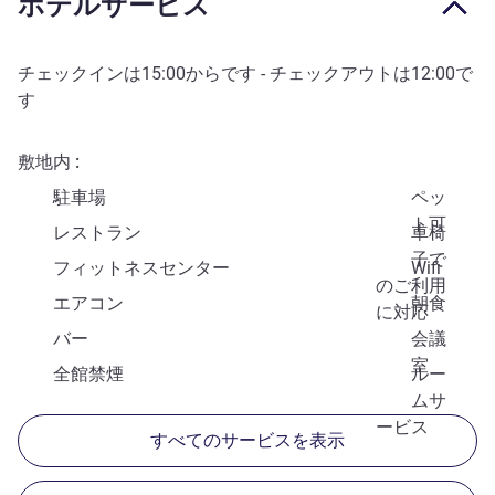
ホテルサービス
チェックインは
15:00
からです - チェックアウトは
12:00
で
す
敷地内
駐車場
ペッ
ト可
レストラン
車椅
子で
フィットネスセンター
Wifi
のご利用
エアコン
朝食
に対応
バー
会議
室
全館禁煙
ルー
ムサ
ービス
すべてのサービスを表示