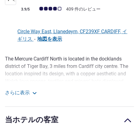
お客さまの声 (確認済みレビュー アコーホテルズ)
409 件のレビュー
3.9/5
Circle Way East, Llanedeyrn, CF239XF CARDIFF, イ
ギリス
-
地図を表示
The Mercure Cardiff North is located in the docklands
説明
district of Tiger Bay, 3 miles from Cardiff city centre. The
location inspired its design, with a copper aesthetic and
Welsh love spoons, textiles and miners' hats displayed.
The hotel is easily accessible by road, with the M4 close by
さらに表示
and on-site parking available. We have 11 meeting rooms
Mercure Cardiff
for business conferences and a gym for exercising. Many
local attractions are nearby, including Cardiff Castle, ICC
当ホテルの客室
Wales, the Royal Mint and Principality Stadium.
Our 11 meeting rooms are ideal for business functions and
conferences. Each with natural lighting, modern equipment