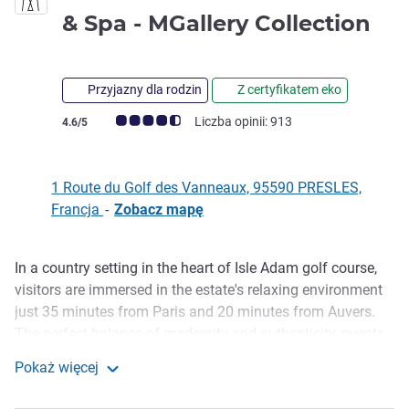
4 g
& Spa - MGallery Collection
Przyjazny dla rodzin
Z certyfikatem eko
Ocena klientów (Ocena ALL)
Liczba opinii: 913
4.6/5
1 Route du Golf des Vanneaux, 95590 PRESLES,
Francja
-
Zobacz mapę
In a country setting in the heart of Isle Adam golf course,
Opis
visitors are immersed in the estate's relaxing environment
just 35 minutes from Paris and 20 minutes from Auvers.
The perfect balance of modernity and authenticity, guests
can indulge in a wellness getaway in our comfortable
Pokaż więcej
rooms and suites. Enjoy some sunbathing around the
Domaine des Vanneaux Golf & Spa - MGallery Collecti
outdoor swimming pool or on the golf course.