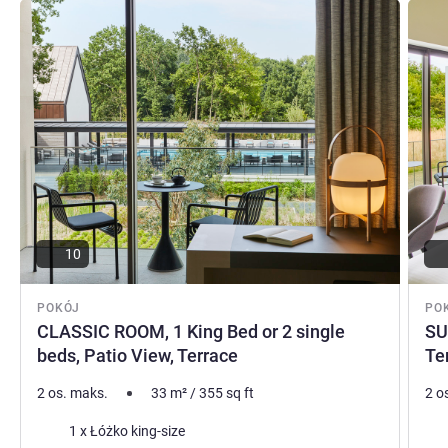
Pokaż szczegóły
Pokaż
10
POKÓJ
PO
CLASSIC ROOM, 1 King Bed or 2 single
SU
beds, Patio View, Terrace
Te
2 os. maks.
33
m²
/
355
sq ft
2 o
Pościel
Poś
1 x Łóżko king-size