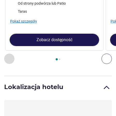
Widoki:
Wid
Od strony podwórza lub Patio
Zalety obiektu:
Zale
Taras
Pokaż szczegóły
Pok
Zobacz dostępność
Strona
1
z
2
, Pokój 1 : CLASSIC ROOM, 1 King Bed or 2 single
Poprzedni - Pokój
Nas
Lokalizacja hotelu