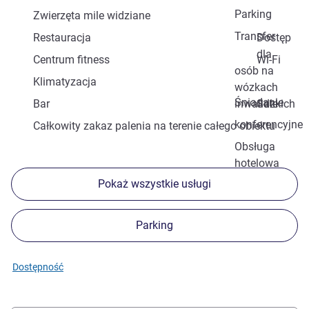
Parking
Zwierzęta mile widziane
Transfer
Restauracja
Dostęp
dla
Centrum fitness
Wi-Fi
osób na
Klimatyzacja
wózkach
Śniadanie
Bar
inwalidzkich
Sale
konferencyjne
Całkowity zakaz palenia na terenie całego obiektu
Obsługa
hotelowa
Pokaż wszystkie usługi
Parking
Dostępność