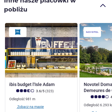
Inne nasze placówki w
pobliżu
2 gwiazdki
ibis budget l'Isle Adam
Novotel Domai
Demeures de
Ocena klientów (Ocena ALL)
Liczba opinii
3.6/5
(323
)
Ocena klientów (
4
Odległość
981
m
Odległość
6.293
Zobacz na mapie