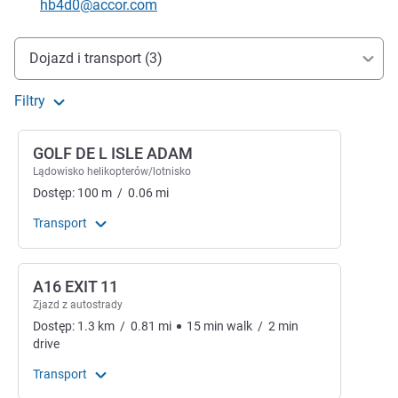
Kontaktowy adres e-mail
hb4d0@accor.com
Dojazd i transport
Dojazd i transport (3)
Filtry
GOLF DE L ISLE ADAM
Lądowisko helikopterów/lotnisko
Dostęp:
100
m
/
0.06
mi
Transport
A16 EXIT 11
Zjazd z autostrady
Dostęp:
1.3
km
/
0.81
mi
15
min
walk
/
2
min
drive
Transport