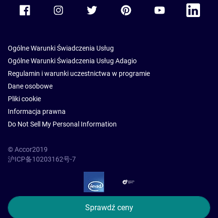
Accor Facebook
Accor Instagram
Accor Twitter
Accor Pinterest
Accor Youtube
Accor Li
Ogólne Warunki Świadczenia Usług
Ogólne Warunki Świadczenia Usług Adagio
Regulamin i warunki uczestnictwa w programie
Dane osobowe
Pliki cookie
Informacja prawna
Do Not Sell My Personal Information
© Accor2019
沪ICP备10203162号-7
SSL Secure – globalSign
Sprawdź ceny