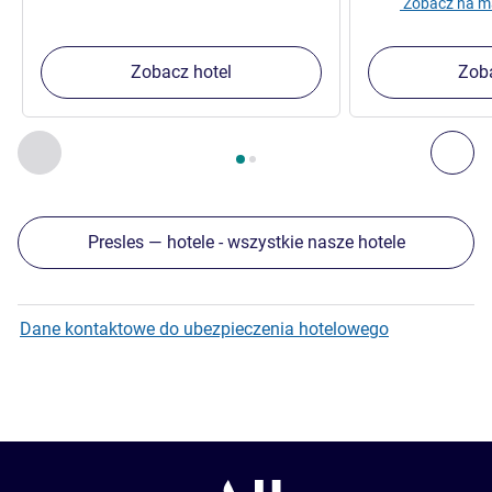
Zobacz na m
Zobacz hotel
Zoba
Strona
1
z
2
, Inne nasze placówki w pobliżu 1 :, Inne nasze pl
Poprzedni - Inne nasze placówki w pobliżu
Nas
Presles — hotele - wszystkie nasze hotele
Dane kontaktowe do ubezpieczenia hotelowego