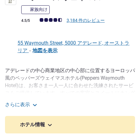
家族向け
お客さまの声 (確認済みレビュー アコーホテルズ)
3,184 件のレビュー
4.5/5
55 Waymouth Street, 5000 アデレード, オーストラ
リア
-
地図を表示
アデレードの中心商業地区の中心部に位置するヨーロッパ
説明
風のペッパーズウェイマスホテル(Peppers Waymouth
Hotel)は、お客さま一人一人に合わせた洗練されたサービ
スをご提供しています。すべての客室とスイートにキング
サイズベッドと大理石のバスルームを備え、上質なアメニ
さらに表示
ティをご用意しています。24時間対応のフロント、無料
ペッパーズ ウェイマス
のWi-Fi、ジム、屋内温水プール、スパ & サウナ、ハイテ
ク機器を備えたカンファレンス施設など、設備も充実して
ホテル情報
います。ホテル内にある2軒のレストランでは、南オース
トラリア産の食 材や極上ワインをお楽しみいただけま