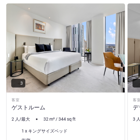
Rahul Panwar ホテル経営
詳細を表示
詳細
3
客室
客
ゲストルーム
デ
2 人/最大
32
m²
/
344
sq ft
3 
寝具
寝
1 x キングサイズベッド
ビュー:
ほ