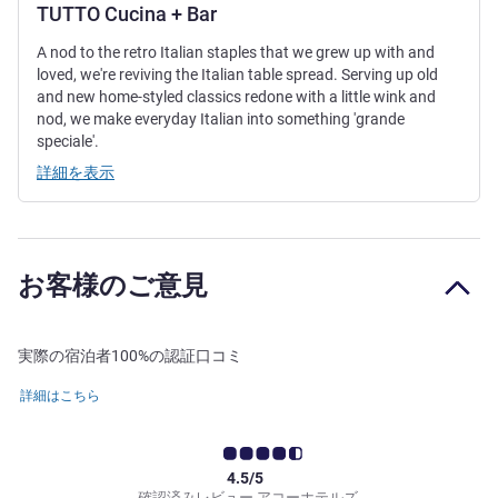
TUTTO Cucina + Bar
A nod to the retro Italian staples that we grew up with and
loved, we're reviving the Italian table spread. Serving up old
and new home-styled classics redone with a little wink and
nod, we make everyday Italian into something 'grande
speciale'.
詳細を表示
お客様のご意見
実際の宿泊者100%の認証口コミ
詳細はこちら
4.5/5
確認済みレビュー アコーホテルズ