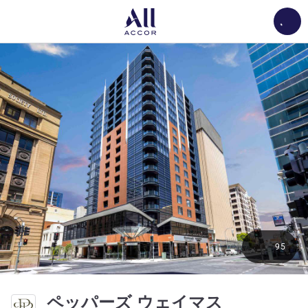
Load
95
5 つ星
ペッパーズ ウェイマス