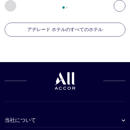
2
ページ中
1
ページ
, 周辺の他の施設 1 :, 周辺の他の施設 2 :,
前に戻る - 周辺の他の施設
次へ
アデレード ホテルのすべてのホテル
当社について