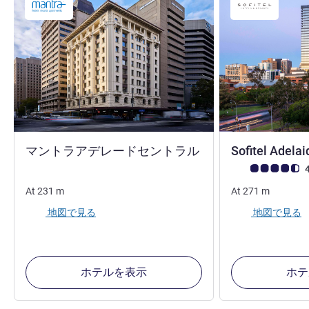
4 つ星
マントラアデレードセントラル
Sofitel Adela
お客さまの声 (確
4
At
231
m
At
271
m
地図で見る
地図で見る
ホテルを表示
ホテ