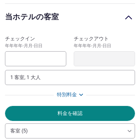
す。
当ホテルの客室
Leaving no detail untouched, the rooms feature marble
bathrooms with deluxe fittings and floor to ceiling
windows, perfect for admiring the lights of the Adelaide
このホテルを予約
チェックイン
チェックアウト
City skyline. Peppers Waymouth Hotel is your luxury hotel
年年年年-月月-日日
年年年年-月月-日日
with Adelaide at your doorstep. This Adelaide hotel is in a
prime position for you to explore the city, and all that it has
to offer. Located on the doorstep to the beautiful Barossa
Valley, you are also in the perfect position to venture a little
1 客室, 1 大人
farther afield.
Peppers Waymouth Hotel is 6km from Adelaide Airport.
特別料金
Located at the Eastern end of Waymouth Street, close to
King William Street and Pirie Street tram stop.
料金を確認
ペッパーズウェイマスホテル(Peppers Waymouth Hotel)
をお選びいただきありがとうございます。アデレードでの
客室 (5)
滞在をお楽しみください。