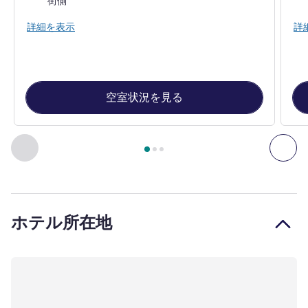
街側
詳細を表示
詳
空室状況を見る
3
ページ中
1
ページ
, 客室 1 : ゲストルーム , 客室 2 : デ
前に戻る - 客室
次へ
ホテル所在地