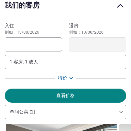
我们的客房
sporting events.
曼特拉帕拉玛塔酒店期待您的光临！要与预订顾问联系，
预订此酒店
入住
退房
请致电 1300 987 610
例如：13/08/2026
例如：13/08/2026
Chris Ma 酒店管理
1 客房, 1 成人
特价
查看价格
单间公寓 (2)
请参阅详情
请参