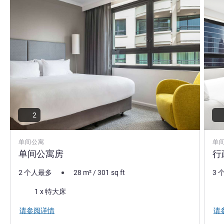
2
单间公寓
单
单间公寓房
行
2 个人最多
28
m²
/
301
sq ft
3 
床上用品
床
1 x 特大床
请参阅详情
请