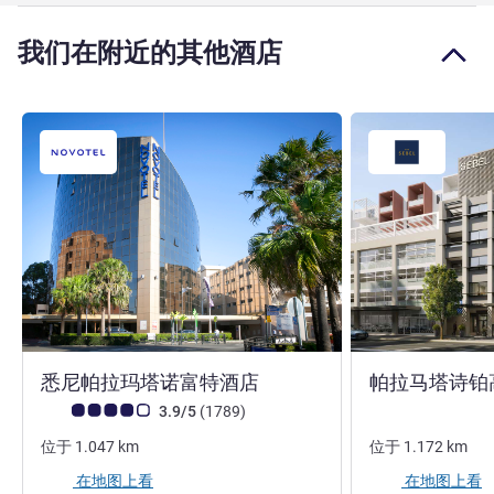
我们在附近的其他酒店
4 星
悉尼帕拉玛塔诺富特酒店
帕拉马塔诗铂
客户意见评级 (ALL 评级)
评论
3.9/5
(1789
)
位于
1.047
km
位于
1.172
km
在地图上看
在地图上看