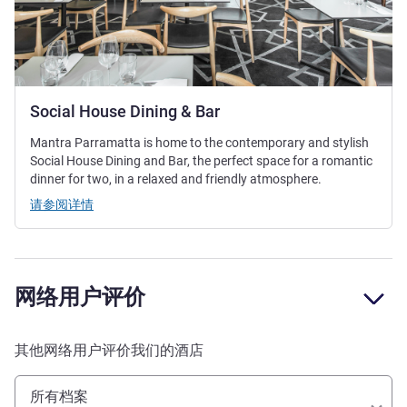
Social House Dining & Bar
Mantra Parramatta is home to the contemporary and stylish
Social House Dining and Bar, the perfect space for a romantic
dinner for two, in a relaxed and friendly atmosphere.
请参阅详情
网络用户评价
其他网络用户评价我们的酒店
所有档案