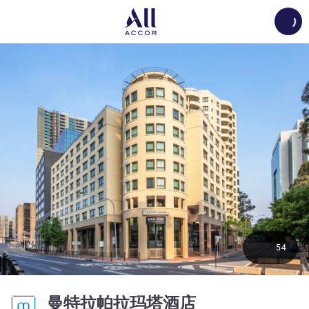
Load
54
4 星
曼特拉帕拉玛塔酒店