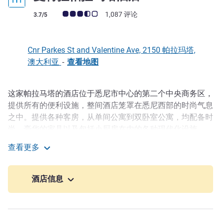
客户意见评级 (ALL 评级)
1,087 评论
3.7/5
Cnr Parkes St and Valentine Ave, 2150 帕拉玛塔,
澳大利亚
-
查看地图
这家帕拉马塔的酒店位于悉尼市中心的第二个中央商务区，
描述
提供所有的便利设施，整间酒店笼罩在悉尼西部的时尚气息
之中。提供各种客房，从单间公寓到双卧室公寓，均配备时
尚、豪华的家具以及包括小厨房在内的各种现代化设施。
Social House Dining ＆ Bar 餐厅在其舒适轻松的环境中供
查看更多
应新鲜的现代美食。我们的游泳池、温水水疗中心和健身房
曼特拉帕拉玛塔酒店
无疑是您放松身心的绝佳场所。
酒店信息
There is a lot happening in and around Parramatta, from
fantastic food to a wide range of shopping options at
Westfield, to wide open outdoor spaces, heritage sites, and
a bustling nightlife with pubs, clubs, theatres, movies and