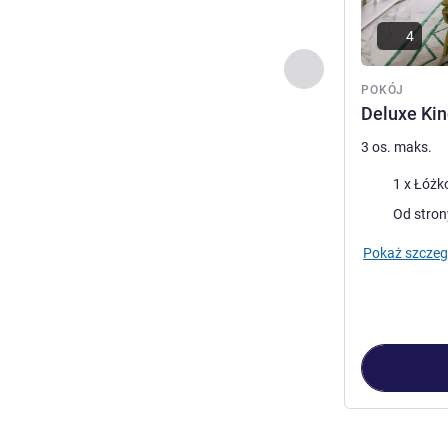
4
Poprzedni - Pokój
POKÓJ
Deluxe Ki
3 os. maks.
Pościel
1 x Łóżko
Widoki:
Od stron
Pokaż szczeg
Strona
1
z
4
, Po