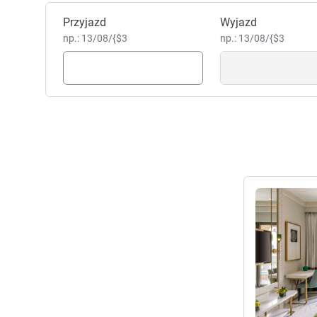
Zarezerwuj ten hotel
Przyjazd
Wyjazd
np.: 13/08/{$3
np.: 13/08/{$3
Pokaż szczeg