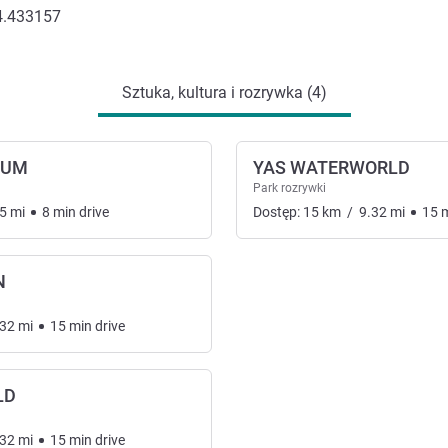
4.433157
Sztuka, kultura i rozrywka (4)
EUM
YAS WATERWORLD
Park rozrywki
5
mi
8
min
drive
Dostęp:
15
km
/
9.32
mi
15
N
.32
mi
15
min
drive
LD
.32
mi
15
min
drive