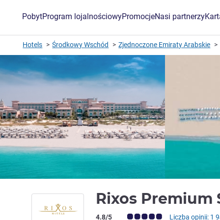
Pobyt
Program lojalnościowy
Promocje
Nasi partnerzy
Kar
Hotels
Środkowy Wschód
Zjednoczone Emiraty Arabskie
Rixos Premium 
Ocena klientów (Ocena ALL)
4.8/5
Liczba opinii: 1 