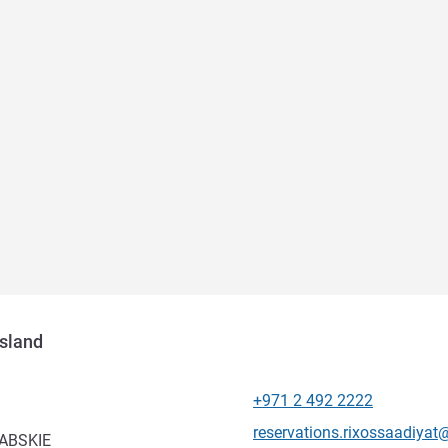
sland
+971 2 492 2222
Telefon
Kontaktowy adres e-mail
reservations.rixossaadiya
ABSKIE