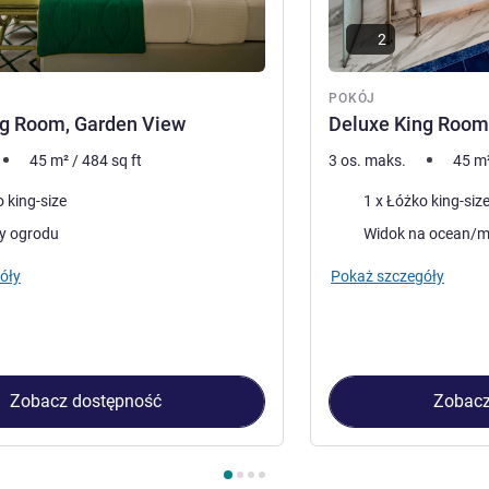
2
POKÓJ
ng Room, Garden View
Deluxe King Room
45
m²
/
484
sq ft
3 os. maks.
45
m
Pościel
 king-size
1 x Łóżko king-siz
Widoki:
y ogrodu
Widok na ocean/m
óły
Pokaż szczegóły
Zobacz dostępność
Zobacz
kój 1 : Deluxe King Room, Garden View , Pokój 2 : Deluxe King 