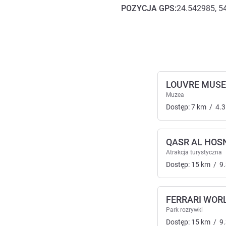
POZYCJA
GPS
:
24.542985, 5
Dojazd i transport
LOUVRE MUS
Muzea
Dostęp:
7
km
/
4.3
QASR AL HOS
Atrakcja turystyczna
Dostęp:
15
km
/
9
FERRARI WOR
Park rozrywki
Dostęp:
15
km
/
9