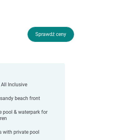
Sprawdź ceny
 All Inclusive
 sandy beach front
 pool & waterpark for
dren
s with private pool