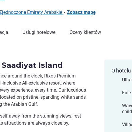
 Zjednoczone Emiraty Arabskie
-
Zobacz mapę
acja
Usługi hotelowe
Oceny klientów
Saadiyat Island
O hotelu
ence around the clock, Rixos Premium
Ultra
l-inclusive All-exclusive resort; where
every experience, every time. Our luxurious
Fine
located on pristine, sparkling white sands
g the Arabian Gulf.
Wave
chil
self away from the stunning views, rest
s attractions are always close by.
Villa