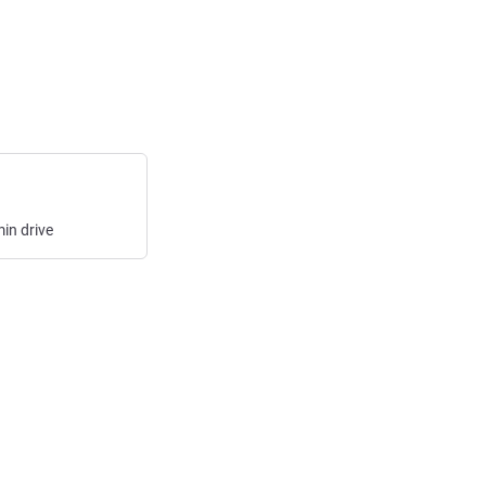
min
drive