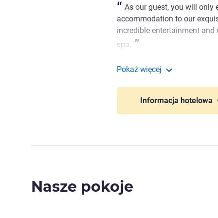
As our guest, you will only 
accommodation to our exquisi
incredible entertainment and e
spa.
Burçak ORAK, Zarządzanie 
Pokaż więcej
Rixos Premium Saadiya
Informacja hotelowa
Nasze pokoje