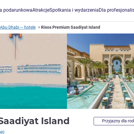
ta podarunkowa
Atrakcje
Spotkania i wydarzenia
Dla profesjonali
Abu Dhabi — hotele
Rixos Premium Saadiyat Island
5 gwiazdki
Saadiyat Island
Przyjazny dla rod
940