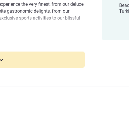
experience the very finest, from our deluxe
Beac
te gastronomic delights, from our
Tur
xclusive sports activities to our blissful
hotelem
t Island