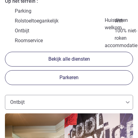
Op het terrein
Parking
Huisdieren
Rolstoeltoegankelijk
Wifi
welkom
Ontbijt
100% niet-
roken
Roomservice
accommodatie
Bekijk alle diensten
Parkeren
Ontbijt
Meer informatie