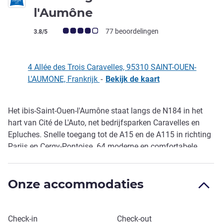
3 sterren
l'Aumône
Avis-klantbeoordeling (ALL beoordeling)
77 beoordelingen
3.8/5
4 Allée des Trois Caravelles, 95310 SAINT-OUEN-
L'AUMONE, Frankrijk
-
Bekijk de kaart
Het ibis-Saint-Ouen-l'Aumône staat langs de N184 in het
Omschrijving
hart van Cité de L'Auto, net bedrijfsparken Caravelles en
Epluches. Snelle toegang tot de A15 en de A115 in richting
Parijs en Cergy-Pontoise. 64 moderne en comfortabele
kamers met een flatscreen-TV en satellietpakket. Gratis
WiFi overal in het hotel en ontbijtbuffet. Gratis
Onze accommodaties
privéparkeerplaats voor gasten, hotel 24 uur per dag, 7
dagen per week geopend.
Boek dit hotel
Check-in
Check-out