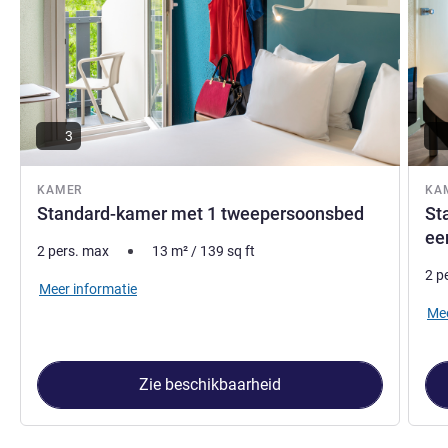
3
KAMER
KA
Standard-kamer met 1 tweepersoonsbed
St
ee
2 pers. max
13
m²
/
139
sq ft
2 p
Meer informatie
Mee
Zie beschikbaarheid