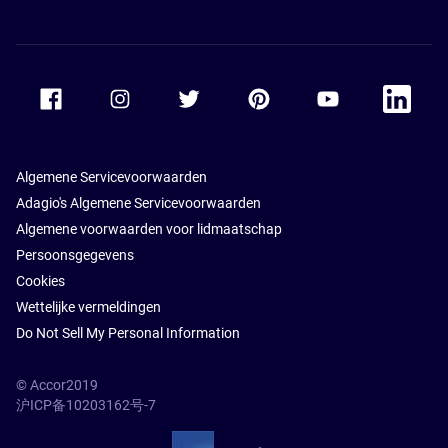
Accor Facebook
Accor Instagram
Accor Twitter
Accor Pinterest
Accor Youtube
Accor Li
Algemene Servicevoorwaarden
Adagio's Algemene Servicevoorwaarden
Algemene voorwaarden voor lidmaatschap
Persoonsgegevens
Cookies
Wettelijke vermeldingen
Do Not Sell My Personal Information
© Accor2019
沪ICP备10203162号-7
SSL Secure – globalSign