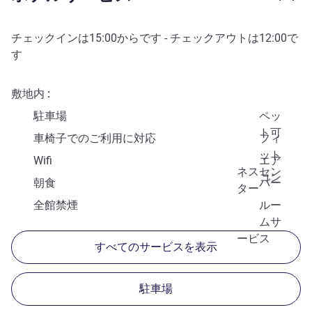
チェックインは
15:00
からです - チェックアウトは
12:00
で
す
敷地内
駐車場
ペッ
ト可
車椅子でのご利用に対応
フィ
ット
Wifi
エア
ネスセン
コン
朝食
バー
ター
全館禁煙
ルー
ムサ
ービス
すべてのサービスを表示
駐車場