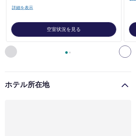
詳細を表示
空室状況を見る
2
ページ中
1
ページ
, 客室 1 : Classic Room with a double bed 
前に戻る - 客室
次へ
ホテル所在地