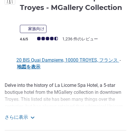
5
Troyes - MGallery Collection
家族向け
お客さまの声 (確認済みレビュー アコーホテルズ)
1,236 件のレビュー
4.6/5
20 BIS Quai Dampierre, 10000 TROYES, フランス
-
地図を表示
Delve into the history of La Licorne Spa Hotel, a 5-star
説明
boutique hotel from the MGallery collection in downtown
Troyes. This listed site has been many things over the
centuries, but has always retained that whimsical Unicorn
(Licorne) connection. Indulge your imagination while
さらに表示
exploring the medieval past of this cathedral quarter, where
La Licorne Hotel & Spa Troyes - MGallery Collection
half-timbered houses and churches sit alongside museums