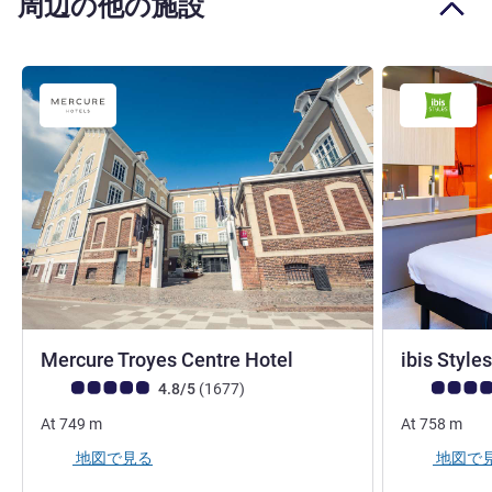
周辺の他の施設
4 つ星
Mercure Troyes Centre Hotel
ibis Style
お客さまの声 (確認済みレビュー アコーホテルズ)
件のレビュー
お客さまの声
4.8/5
(1677
)
At
749
m
At
758
m
地図で見る
地図で