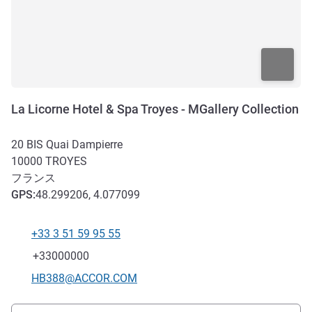
La Licorne Hotel & Spa Troyes - MGallery Collection
20 BIS Quai Dampierre
10000
TROYES
フランス
GPS
:
48.299206, 4.077099
+33 3 51 59 95 55
電話番号
ファックス
+33000000
Eメール
HB388@ACCOR.COM