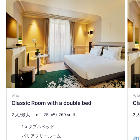
詳細を表示
詳細
6
客室
客
Classic Room with a double bed
Cl
2 人/最大
25
m²
/
269
sq ft
2 
寝具
寝
1 x ダブルベッド
バリアフリールーム
詳