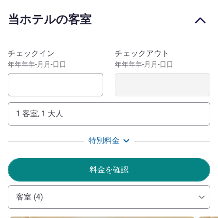
and shops.
当ホテルの客室
Welcome to the heart of Troyes, at La Licorne Hotel +
Spa. Our spacious property is more than a sublime
heritage site. Here, elegance meets relaxation in a multi-
このホテルを予約
チェックイン
チェックアウト
faceted setting: a true 5-star experience.
年年年年-月月-日日
年年年年-月月-日日
. . ホテル経営
1 客室, 1 大人
特別料金
料金を確認
客室 (4)