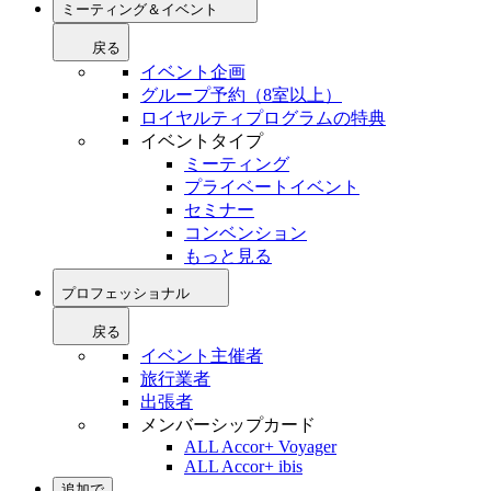
ミーティング＆イベント
戻る
イベント企画
グループ予約（8室以上）
ロイヤルティプログラムの特典
イベントタイプ
ミーティング
プライベートイベント
セミナー
コンベンション
もっと見る
プロフェッショナル
戻る
イベント主催者
旅行業者
出張者
メンバーシップカード
ALL Accor+ Voyager
ALL Accor+ ibis
追加で