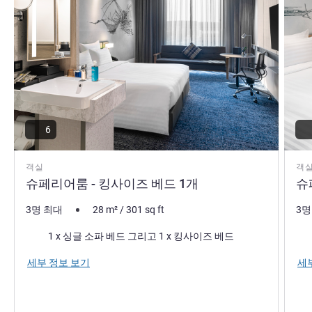
6
객실
객
슈페리어룸 - 킹사이즈 베드 1개
슈
3명 최대
28
m²
/
301
sq ft
3명
침구
침
1 x 싱글 소파 베드 그리고 1 x 킹사이즈 베드
세부 정보 보기
세