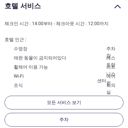
호텔 서비스
체크인 시간 :
14:00
부터 - 체크아웃 시간 :
12:00
까지
호텔 인근
수영장
주차
장
애완 동물이 금지되어있다
레스
토랑
휠체어 이용 가능
피트
니스
Wi-Fi
에어
센터
컨
조식
회의
실
모든 서비스 보기
주차