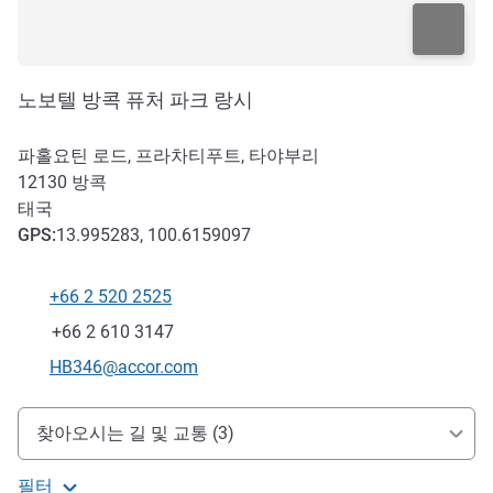
노보텔 방콕 퓨처 파크 랑시
파홀요틴 로드, 프라차티푸트, 타야부리
12130
방콕
태국
GPS
:
13.995283, 100.6159097
+66 2 520 2525
전화
팩스
+66 2 610 3147
E-mail
HB346@accor.com
호텔 접근 및 교통
찾아오시는 길 및 교통 (3)
필터