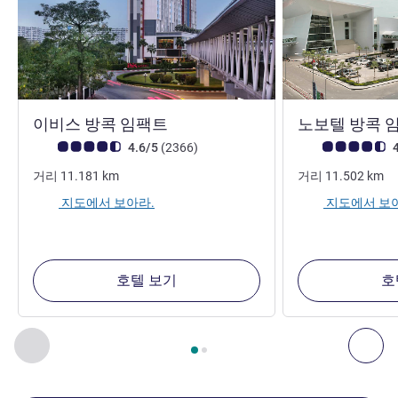
3성
이비스 방콕 임팩트
노보텔 방콕 
고객 평점 (ALL 평가)
리뷰
고객 평점 (ALL 평
4.6/5
(2366
)
4
거리
11.181
km
거리
11.502
km
지도에서 보아라.
지도에서 보
호텔 보기
호
2
/
1
페이지
, 주변에 있는 다른 시설 1 :, 주변에 있는 다른 시설 2 
이전 - 주변에 있는 다른 시설
다음