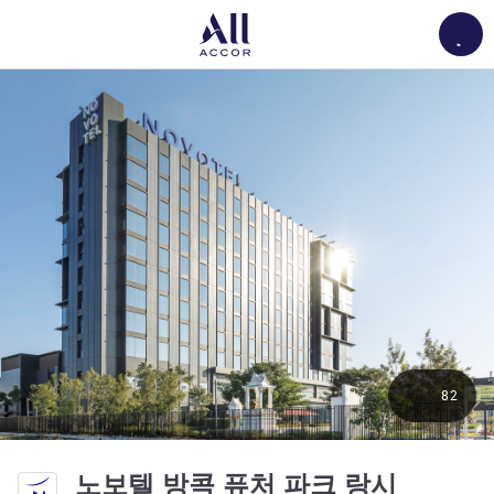
Load
82
4성
노보텔 방콕 퓨처 파크 랑시