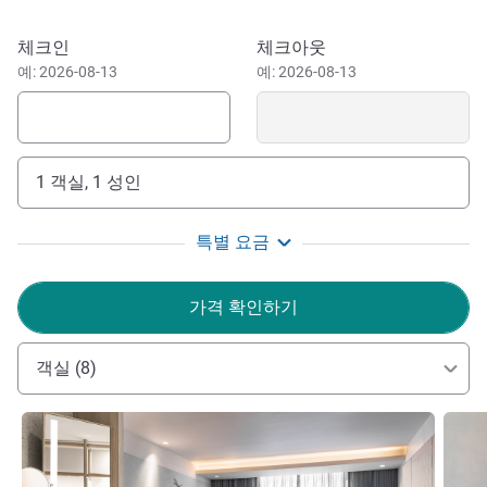
industrial parks in Pathum Thani, the ancient city of
Ayutthaya, and the Don Mueang International Airport with
이 호텔 예약하기
체크인
체크아웃
ease.
예: 2026-08-13
예: 2026-08-13
활기 넘치는 랑싯 지역에 위치한 노보텔 방콕 퓨처 파크 랑
싯은 퓨처 파크와 즈펠 쇼핑 센터, 돈므앙 국제공항, 임팩트
무앙통타니, 그리고 방콕 북부로 연결되는 주요 고속도로까
1 객실, 1 성인
지 편리하게 이동할 수 있는 위치에 있습니다.
Situated five minutes away from one of the largest
특별 요금
shopping malls Future Park Rangsit, Novotel Bangkok
Future Park Rangsit, is the perfect place for business or
가격 확인하기
family travelers to work, play or just relax.
Pierre Yves VIOU 호텔 관리
객실 (8)
세부 정보 보기
세부 