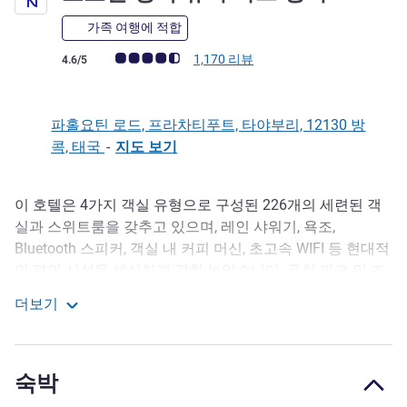
가족 여행에 적합
고객 평점 (ALL 평가)
1,170 리뷰
4.6/5
파홀요틴 로드, 프라차티푸트, 타야부리, 12130 방
콕, 태국
-
지도 보기
이 호텔은 4가지 객실 유형으로 구성된 226개의 세련된 객
호텔설명
실과 스위트룸을 갖추고 있으며, 레인 샤워기, 욕조,
Bluetooth 스피커, 객실 내 커피 머신, 초고속 WIFI 등 현대적
인 편의 시설을 세심하게 갖춰 놓았습니다. 퓨처 파크 및 즈
펠 쇼핑 단지와 바로 연결되어 있어, 투숙객들은 영화관, 부
더보기
티크, 레스토랑, 엔터테인먼트 시설을 편리하게 이용할 수
노보텔 방콕 퓨처 파크 랑시
있으며, 인근 고속도로와 SRT 레드 라인을 통해 방콕 전역으
로 원활하게 이동할 수 있습니다.
숙박
From Novotel Bangkok Future Park Rangsit, you can reach