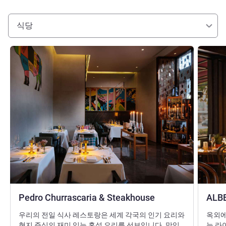
식당
세부 정보 보기
세부 정보
Pedro Churrascaria & Steakhouse
ALBE
우리의 전일 식사 레스토랑은 세계 각국의 인기 요리와
옥외에
현지 주식의 재미 있는 혼성 요리를 선보입니다. 맛있
는 라