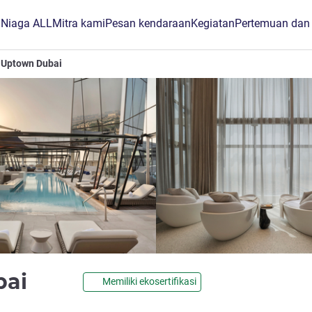
B Niaga ALL
Mitra kami
Pesan kendaraan
Kegiatan
Pertemuan dan
 Uptown Dubai
bintang 5
bai
Memiliki ekosertifikasi