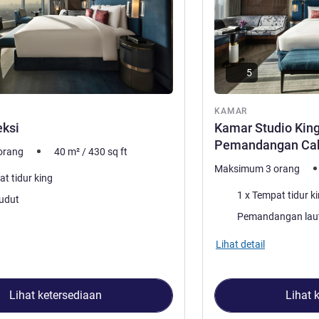
5
ar
KAMAR
eksi
Kamar Studio Kin
Pemandangan Cak
orang
40
m²
/
430
sq ft
Maksimum 3 orang
at tidur king
Selimut
1 x Tempat tidur k
ar akomodasi:
udut
Pemandangan:
Pemandangan lau
Lihat detail
Lihat ketersediaan
Lihat 