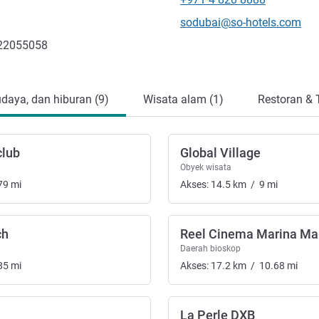
Telepon
Email kontak
sodubai@so-hotels.com
322055058
udaya, dan hiburan (9)
Wisata alam (1)
Restoran & 
club
Global Village
Obyek wisata
79
mi
Akses:
14.5
km
/
9
mi
ch
Reel Cinema Marina Ma
aya, dan hiburan
Daerah bioskop
85
mi
Akses:
17.2
km
/
10.68
mi
La Perle DXB