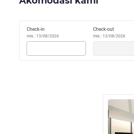
Akomodasi kami
Pesan hotel ini
Check-in
Check-out
mis.: 13/08/2026
mis.: 13/08/2026
Lihat detail