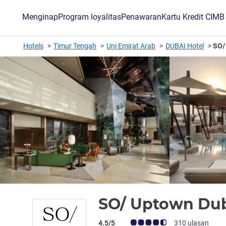
Menginap
Program loyalitas
Penawaran
Kartu Kredit CIM
Hotels
Timur Tengah
Uni Emirat Arab
DUBAI Hotel
SO/
SO/ Uptown Du
Catatan tamu Avis (Peringkat ALL)
4.5/5
310 ulasan