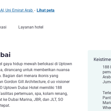
I, Uni Emirat Arab
-
Lihat peta
kasi
Layanan hotel
bai
Keistim
l gaya hidup mewah berlokasi di Uptown
188 
dunia, dirancang untuk memberikan nuansa
pema
n. Bagian dari menara ikonis yang
Arab
n Gordon Gill Architecture, d uo visioner
Jume
 SO Uptown Dubai Hotel memiliki 188
Terl
fasilitas pertemuan, spa, kolam renang,
Pant
at ke Dubai Marina, JBR, dan JLT, SO
Mari
tepat.
Whee