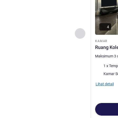
4
Sebelumnya - Kam
KAMAR
Ruang Kol
Maksimum 3 
Selimut
1 x Temp
Sebagian bes
Kamar S
Lihat detail