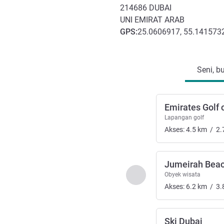
214686
DUBAI
UNI EMIRAT ARAB
GPS
:
25.0606917, 55.14157
Akses dan Transportasi
Seni, b
Emirates Golf 
Lapangan golf
Akses:
4.5
km
/
2.
Jumeirah Bea
Sebelumnya - Seni, bud
Obyek wisata
Akses:
6.2
km
/
3.
Ski Dubai