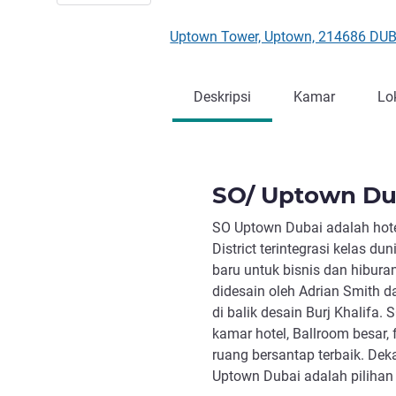
Uptown Tower, Uptown, 214686 DUBA
Deskripsi
Kamar
Lo
SO/ Uptown Du
SO Uptown Dubai adalah hote
District terintegrasi kelas 
baru untuk bisnis dan hibura
didesain oleh Adrian Smith da
di balik desain Burj Khalifa.
kamar hotel, Ballroom besar, 
ruang bersantap terbaik. Dek
Uptown Dubai adalah pilihan 