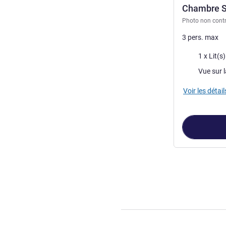
Chambre St
Photo non contr
3 pers. max
Literie
1 x Lit(s
Vues :
Vue sur la
Voir les détail
Page
1
sur
3
, C