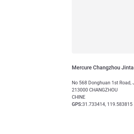
Mercure Changzhou Jinta
No 568 Donghuan 1st Road, Ji
213000
CHANGZHOU
CHINE
GPS
:
31.733414, 119.583815
Accès et transports