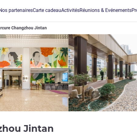
Nos partenaires
Carte cadeau
Activités
Réunions & Evénements
Pr
rcure Changzhou Jintan
4 étoiles
zhou Jintan