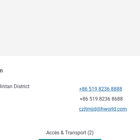
n
ntan District
+86 519 8236 8888
Téléphone
Fax
+86 519 8236 8688
Email de contact
czjtmjjd@hworld.com
Accès & Transport (2)