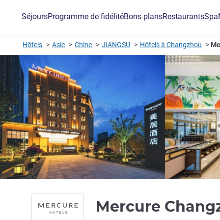
Séjours
Programme de fidélité
Bons plans
Restaurants
Spa
Hôtels
Asie
Chine
JIANGSU
Hôtels à Changzhou
Me
Mercure Chang