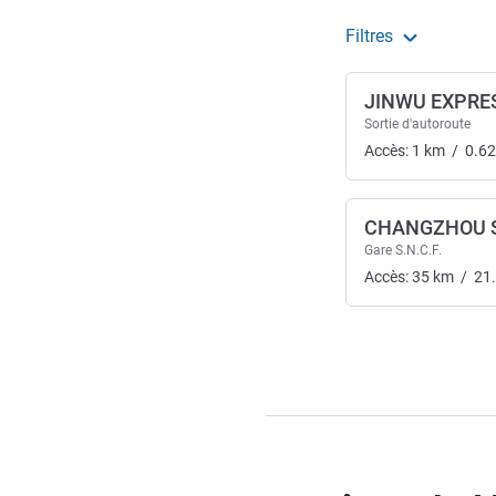
Filtres
JINWU EXPR
Sortie d'autoroute
Accès:
1
km
/
0.62
CHANGZHOU 
Gare S.N.C.F.
Accès:
35
km
/
21