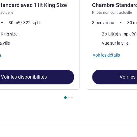
andard avec 1 lit King Size
Chambre Standard
actuelle
Photo non contractuelle
30
m²
/
322
sq ft
3 pers. max
30
m
Literie
) King size
2 x Lit(s) simple(s)
Vues :
 ville
Vue sur la ville
s
Voir les détails
Voir les disponibilités
Voir les
hambre 1 : Chambre Standard avec 1 lit King Size , Chambre 2 :