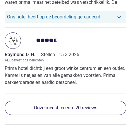
waren prima, maar het zetelbed was verschrikkelijk. De
matraq was te dun en je voelde de constructie doorheen,
wat resulteerde in rugpijn. Bovendien maakte het bed
Ons hotel heef
Ons hotel heeft op de beoordeling gereageerd
lawaai bij de minste beweging. Geluid van de buren was
ook goed te horen in de kamers.
Avis-klantbeoordeling 4.5/5
Raymond D. H.
Stellen -
15-3-2026
ALL bevestigde berichten
Prima hotel dichtbij een groot winkelcentrum en een outlet.
Kamer is netjes en van alle gemakken voorzien. Prima
parkeergarage en aardig personeel.
Onze meest recente 20 reviews