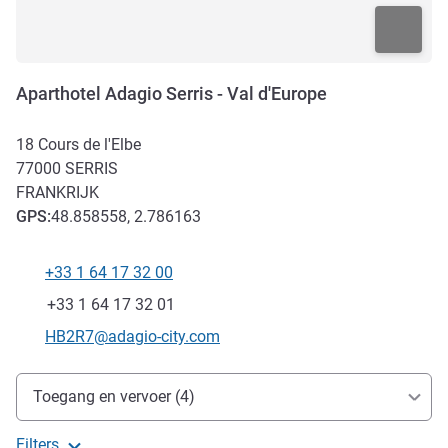
Aparthotel Adagio Serris - Val d'Europe
18 Cours de l'Elbe
77000
SERRIS
FRANKRIJK
GPS
:
48.858558, 2.786163
+33 1 64 17 32 00
Telefoon
Fax
+33 1 64 17 32 01
E-mailadres voor contact
HB2R7@adagio-city.com
Toegang en transport
Toegang en vervoer (4)
Filters