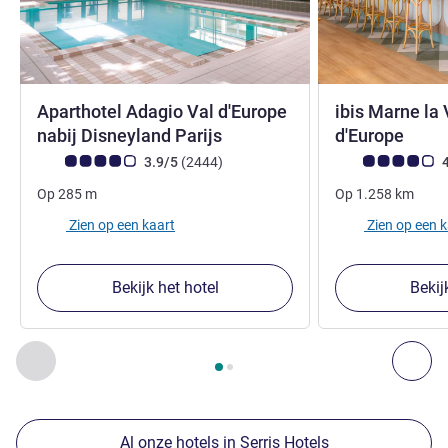
Aparthotel Adagio Val d'Europe
ibis Marne la 
3 sterren
3 ste
nabij Disneyland Parijs
d'Europe
Avis-klantbeoordeling (ALL beoordeling)
beoordelingen
Avis-klantbeoorde
3.9/5
(2444
)
4
Op
285
m
Op
1.258
km
Zien op een kaart
Zien op een 
Bekijk het hotel
Bekij
Pagina
1
van
2
, Onze andere etablissementen in de buurt 1 :,
Vorige - Onze andere etablissementen in de buurt
Vol
Al onze hotels in Serris Hotels