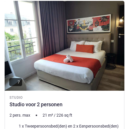
Meer informatie
7
STUDIO
Studio voor 2 personen
2 pers. max
21
m²
/
226
sq ft
Beddengoed
1 x Tweepersoonsbed(den) en 2 x Eenpersoonsbed(den)