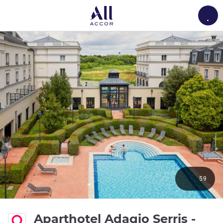
Load
59
Aparthotel Adagio Serris -