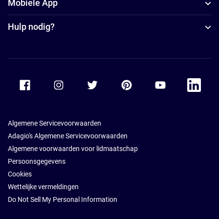
Mobiele App
Hulp nodig?
Accor Facebook
Accor Instagram
Accor Twitter
Accor Pinterest
Accor Youtube
Accor Li
Algemene Servicevoorwaarden
Adagio's Algemene Servicevoorwaarden
Algemene voorwaarden voor lidmaatschap
Persoonsgegevens
Cookies
Wettelijke vermeldingen
Do Not Sell My Personal Information