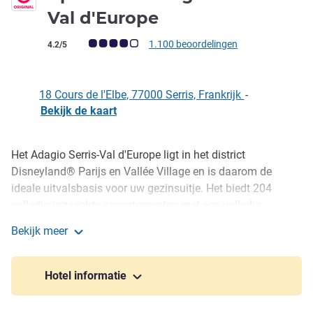
3 sterren
Val d'Europe
Avis-klantbeoordeling (ALL beoordeling)
1.100 beoordelingen
4.2/5
18 Cours de l'Elbe, 77000 Serris, Frankrijk
-
Bekijk de kaart
Het Adagio Serris-Val d'Europe ligt in het district
Omschrijving
Disneyland® Parijs en Vallée Village en is daarom de
ideale uitvalsbasis voor uw gezinsuitje. Het biedt 204
volledig ingerichte appartementen met een volledig
uitgeruste keuken voor maximaal 6 gasten. Geniet tijdens
Bekijk meer
uw verblijf van het verwarmde buitenzwembad,
Aparthotel Adagio Serris - Val d'Europe
fitnesscenter, de sauna en privéparkeerplaats (op aanvraag
en tegen betaling). Het aparthotel biedt een gratis shuttle
Hotel informatie
naar Disneyland® Parijs.