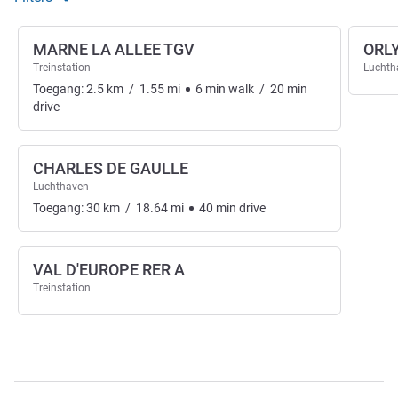
MARNE LA ALLEE TGV
ORL
Treinstation
Luchth
Toegang:
2.5
km
/
1.55
mi
6
min
walk
/
20
min
drive
CHARLES DE GAULLE
Luchthaven
Toegang:
30
km
/
18.64
mi
40
min
drive
VAL D'EUROPE RER A
Treinstation