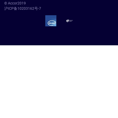
© Accor2019
沪ICP备10203162号-7
SSL Secure – globalSign