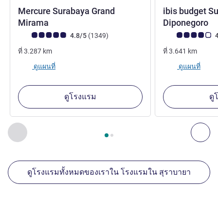
Mercure Surabaya Grand
ibis budget S
4 ดาว
2
Mirama
Diponegoro
คะแนนความคิดเห็นจากแขก (เรทติ้งบน ALL)
รีวิว รายการ
คะแนนความคิดเห็
4.8/5
(1349
)
4
ที่
3.287
km
ที่
3.641
km
ดูแผนที่
ดูแผนที่
ดูโรงแรม
ดู
หน้า
1
จาก
2
, สถานประกอบการอื่นของเราที่อยู่ใกล้เคียง 1 :, ส
ก่อนหน้า - สถานประกอบการอื่นของเราที่อยู่ใกล้เคียง
ถัด
ดูโรงแรมทั้งหมดของเราใน โรงแรมใน สุราบายา