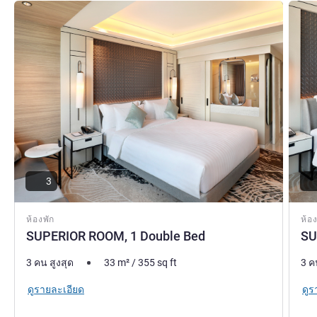
ดูรายละเอียด
ดูรายล
3
ห้องพัก
ห้อง
SUPERIOR ROOM, 1 Double Bed
SU
3 คน สูงสุด
33
m²
/
355
sq ft
3 ค
ดูรายละเอียด
ดูร