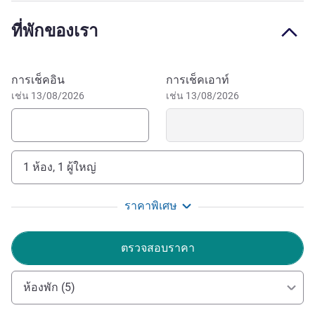
lobby bar, meeting rooms, swimming pool, gym, spa and
ที่พักของเรา
lounge.
Conveniently located in Jalan Ahmad Yani , Mövenpick
Surabaya City is surrounded by business districts and
จองโรงแรมนี้
การเช็คอิน
การเช็คเอาท์
shopping malls. It is also close to Juanda International
เช่น 13/08/2026
เช่น 13/08/2026
Airport.
Welcome Mövenpick Surabaya City, your home away
from home.
1 ห้อง, 1 ผู้ใหญ่
Toat Edi Wijaya ฝ่ายบริหารโรงแรม
ราคาพิเศษ
ตรวจสอบราคา
ห้องพัก (5)