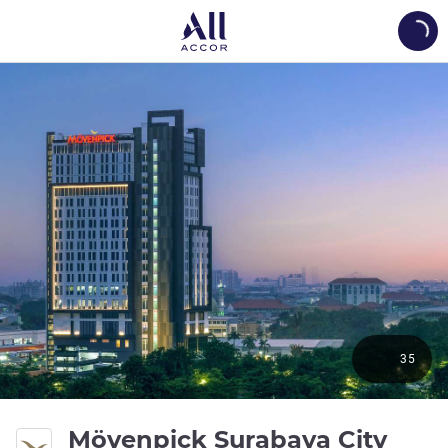
Load
35
5 ดา
Mövenpick Surabaya City