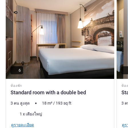
6
ห้องพัก
ห้อง
Standard room with a double bed
St
3 คน สูงสุด
18
m²
/
193
sq ft
3 ค
เครื่องนอน
เคร
1 x เตียงใหญ่
ดูรายละเอียด
ดูร