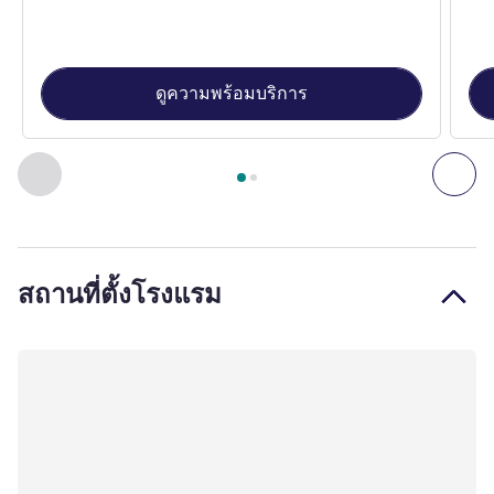
ดูความพร้อมบริการ
หน้า
1
จาก
2
, ห้องพัก 1 : Standard room with a double bed , ห
ก่อนหน้า - ห้องพัก
ถัดไ
สถานที่ตั้งโรงแรม