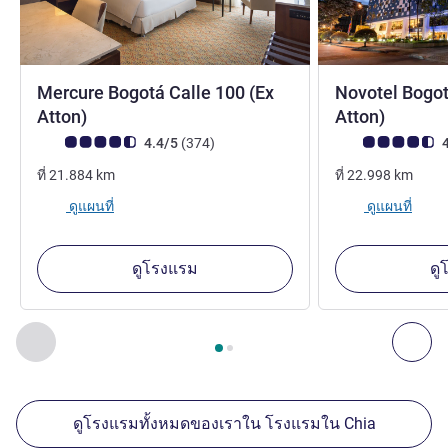
Mercure Bogotá Calle 100 (Ex
Novotel Bogot
4 ดาว
4 ดาว
Atton)
Atton)
คะแนนความคิดเห็นจากแขก (เรทติ้งบน ALL)
รีวิว รายการ
คะแนนความคิดเห็
4.4/5
(374
)
4
ที่
21.884
km
ที่
22.998
km
ดูแผนที่
ดูแผนที่
ดูโรงแรม
ดู
หน้า
1
จาก
2
, สถานประกอบการอื่นของเราที่อยู่ใกล้เคียง 1 :, ส
ก่อนหน้า - สถานประกอบการอื่นของเราที่อยู่ใกล้เคียง
ถัด
ดูโรงแรมทั้งหมดของเราใน โรงแรมใน Chia