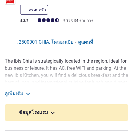
ครอบครัว
คะแนนความคิดเห็นจากแขก (เรทติ้งบน ALL)
รีวิว 934 รายการ
4.3/5
, 2500001 CHIA, โคลอมเบีย
-
ดูแผนที่
The ibis Chía is strategically located in the region, ideal for
รายละเอียด
business or leisure. It has AC, free WIFI and parking. At the
new ibis Kitchen, you will find a delicious breakfast and the
best of local and international cuisine for lunch and dinner,
plus a 24h bar with different snacks. The ibis hotel in Chia
ดูเพิ่มเติม
also has a business center, so you can work. It accepts
ibis Chia
pets.
ข้อมูลโรงแรม
Don't know what to do in Chía? Visit the Autopista Norte
Event Center or Briseño Golf Course, less than 20 minutes
away. The Fontanar Shopping Center is 656 feet away for