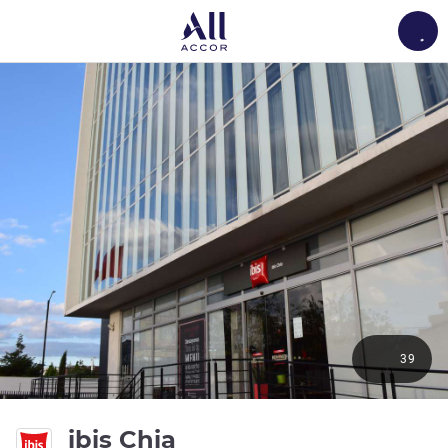
Load
39
3 ดาว
ibis Chia