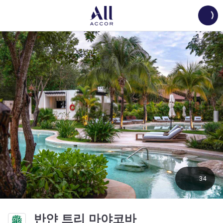
Load
34
5성
반얀 트리 마야코바