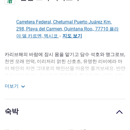
Carretera Federal, Chetumal Puerto Juárez Km.
298, Playa del Carmen, Quintana Roo,, 77710 플라
야 델 카르멘, 멕시코
-
지도 보기
카리브해의 바람에 잠시 몸을 맡기고 담수 석호와 맹그로브,
호텔설명
천연 모래 언덕, 이리저리 얽힌 산호초, 유명한 리비에라 마
야 해안의 자연 그대로의 해안선을 마음껏 즐겨보세요. 반얀
트리 마야코바는 아시아의 친절함과 환대와 멕시코의 소박
한 열정이 어우러진 프리미엄 리조트입니다. 전용 출입구가
더보기
있는 마야코바 리조트 개발 지역에 자리한 이곳에서 사람의
반얀 트리 마야코바
손길이 닿지 않은 자연에 흠뻑 빠져보세요.
우아하게 디자인된 161개의 프라이빗 빌라와 해변가 스위
숙박
트. 반얀 트리 마야코바는 모든 입맛을 사로잡을 환상적인
다양한 다이닝 경험과 로맨스와 이국적인 관능미를 혼합하
여 만든 수상 경력에 빛나는 반얀 트리 스파를 제공합니다.