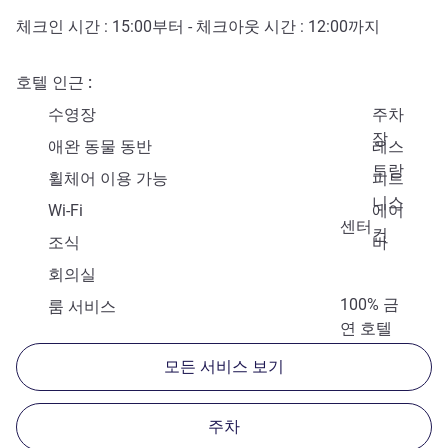
체크인 시간 :
15:00
부터 - 체크아웃 시간 :
12:00
까지
호텔 인근
수영장
주차
장
애완 동물 동반
레스
토랑
휠체어 이용 가능
피트
니스
Wi-Fi
에어
센터
컨
조식
바
회의실
100% 금
룸 서비스
연 호텔
모든 서비스 보기
주차