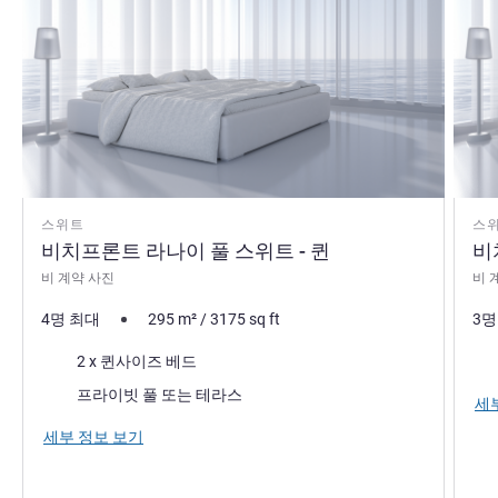
스위트
스
비치프론트 라나이 풀 스위트 - 퀸
비
비 계약 사진
비 
4명 최대
295
m²
/
3175
sq ft
3명
침구
침
2 x 퀸사이즈 베드
가장 많은 숙소:
프라이빗 풀 또는 테라스
세
세부 정보 보기