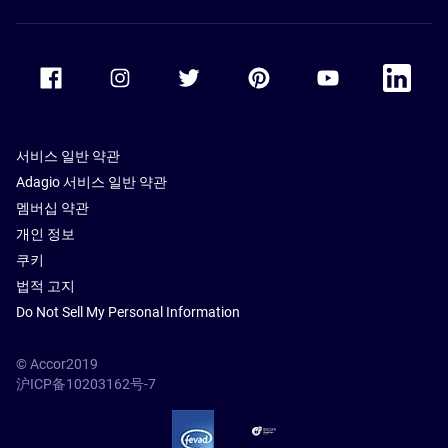
Accor Facebook
Accor Instagram
Accor Twitter
Accor Pinterest
Accor Youtube
Accor Li
서비스 일반 약관
Adagio 서비스 일반 약관
멤버십 약관
개인 정보
쿠키
법적 고지
Do Not Sell My Personal Information
© Accor2019
沪ICP备10203162号-7
SSL Secure – globalSign