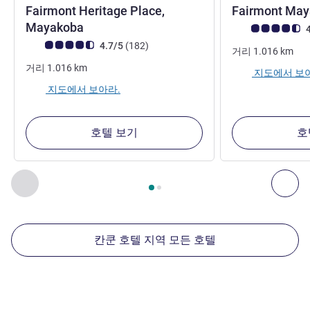
Fairmont Heritage Place,
Fairmont Ma
5성
Mayakoba
고객 평점 (ALL 평
4
고객 평점 (ALL 평가)
리뷰
4.7/5
(182
)
거리
1.016
km
거리
1.016
km
지도에서 보
지도에서 보아라.
호텔 보기
호
2
/
1
페이지
, 주변에 있는 다른 시설 1 :, 주변에 있는 다른 시설 2 
이전 - 주변에 있는 다른 시설
다음
칸쿤 호텔 지역 모든 호텔