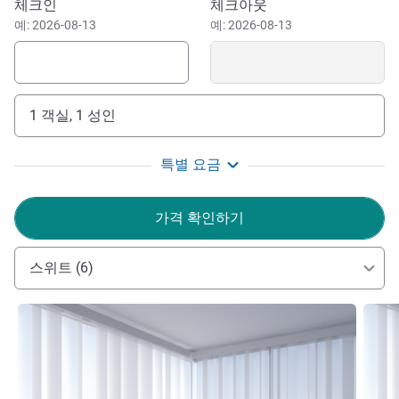
이 호텔 예약하기
체크인
체크아웃
예: 2026-08-13
예: 2026-08-13
반얀트리 마야코바 팀은 독립형 전용 수영장 빌라와 스위
트부터 정교한 미식 경험에 이르기까지, 고객님의 숙박이 특
별한 시간이 되도록 최선을 다하겠습니다. 여러분을 맞이할
'감각의 안식처'가 준비되어 있습니다. 아폰소 쿠냐.
1 객실, 1 성인
Afonso Cunha 호텔 관리
특별 요금
가격 확인하기
스위트 (6)
세부 정보 보기
세부 