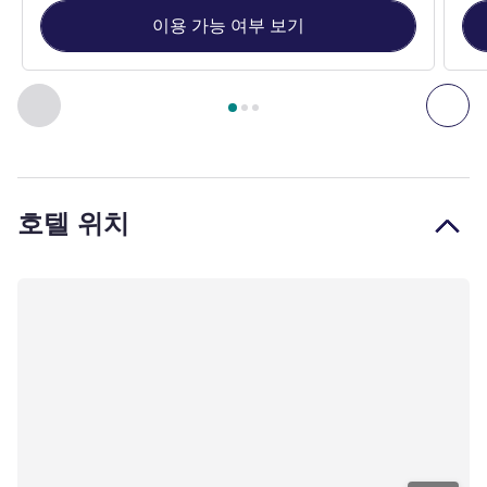
이용 가능 여부 보기
3
/
1
페이지
, 스위트 1 : 비치프론트 라나이 풀 스위트 - 퀸 , 스
이전 - 스위트
다음
호텔 위치