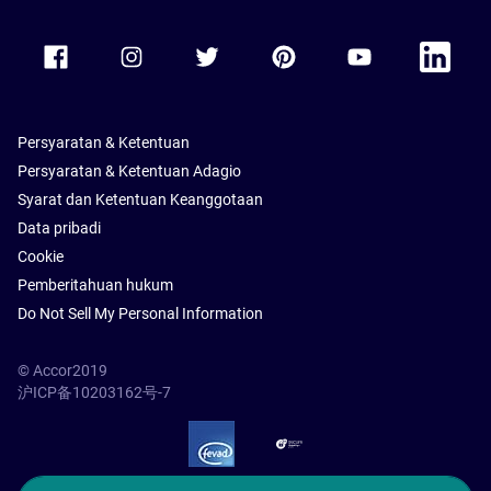
Accor Facebook
Accor Instagram
Accor Twitter
Accor Pinterest
Accor Youtube
Accor Li
Persyaratan & Ketentuan
Persyaratan & Ketentuan Adagio
Syarat dan Ketentuan Keanggotaan
Data pribadi
Cookie
Pemberitahuan hukum
Do Not Sell My Personal Information
© Accor2019
沪ICP备10203162号-7
SSL Secure – globalSign