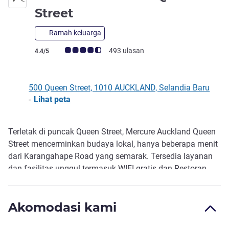
bintang 4
Street
Ramah keluarga
Catatan tamu Avis (Peringkat ALL)
493 ulasan
4.4/5
500 Queen Street, 1010 AUCKLAND, Selandia Baru
-
Lihat peta
Terletak di puncak Queen Street, Mercure Auckland Queen
Deskripsi
Street mencerminkan budaya lokal, hanya beberapa menit
dari Karangahape Road yang semarak. Tersedia layanan
dan fasilitas unggul termasuk WIFI gratis dan Restoran
dan Bar Lone Star yang terkenal di NZ dan terletak di hotel,
menawarkan kenyamanan dan kemudahan. Lokasi di
Akomodasi kami
dekat jalan raya, Auckland University, rumah sakit, dan
venue hiburan seperti Town Hall, Power Station, dan Spark