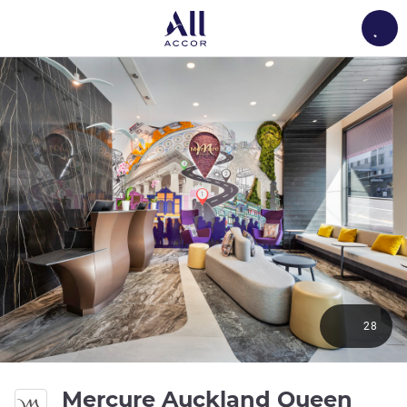
Load
28
Mercure Auckland Queen