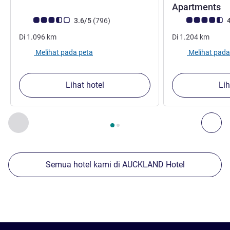
b
Apartments
Catatan tamu Avis (Peringkat ALL)
ulasan
Catatan tamu Avis
3.6/5
(796
)
4
Di
1.096
km
Di
1.204
km
Melihat pada peta
Melihat pada
Lihat hotel
Lih
Halaman
1
dari
2
, Properti kami yang lain di sekitar 1 :, Proper
Sebelumnya - Properti kami yang lain di sekitar
Ber
Semua hotel kami di AUCKLAND Hotel