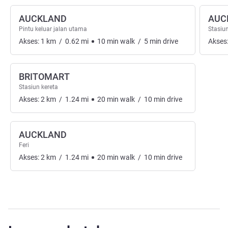
AUCKLAND
AUC
Pintu keluar jalan utama
Stasiun
Akses:
1
km
/
0.62
mi
10
min
walk
/
5
min
drive
Akses
BRITOMART
Stasiun kereta
Akses:
2
km
/
1.24
mi
20
min
walk
/
10
min
drive
AUCKLAND
Feri
Akses:
2
km
/
1.24
mi
20
min
walk
/
10
min
drive