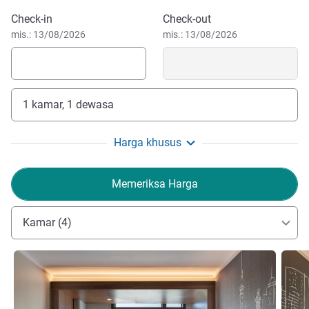
Arena menjadikannya ideal bagi pelancong bisnis dan
Pesan hotel ini
rekreasi.
Check-in
Check-out
mis.: 13/08/2026
mis.: 13/08/2026
1 kamar, 1 dewasa
Harga khusus
Memeriksa Harga
Kamar (4)
Lihat detail
Lihat d