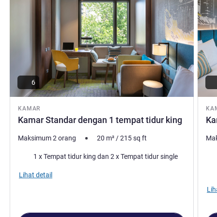
6
KAMAR
KA
Kamar Standar dengan 1 tempat tidur king
Ka
Maksimum 2 orang
20
m²
/
215
sq ft
Mak
Selimut
Sel
1 x Tempat tidur king dan 2 x Tempat tidur single
Pem
Lihat detail
Lih