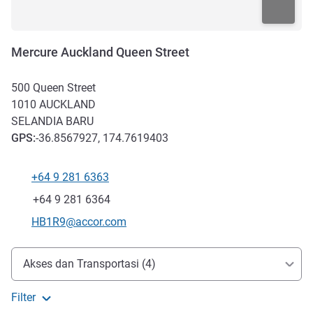
Mercure Auckland Queen Street
500 Queen Street
1010
AUCKLAND
SELANDIA BARU
GPS
:
-36.8567927, 174.7619403
+64 9 281 6363
Telepon
Fax
+64 9 281 6364
Email kontak
HB1R9@accor.com
Akses dan Transportasi
Akses dan Transportasi (4)
Filter