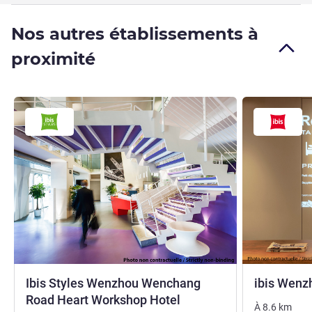
Nos autres établissements à
proximité
Ibis Styles Wenzhou Wenchang
ibis Wenz
3 étoiles
Road Heart Workshop Hotel
À
8.6
km