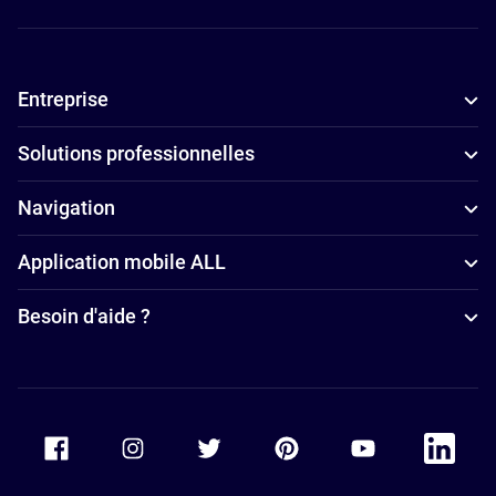
Entreprise
Solutions professionnelles
Navigation
Application mobile ALL
Besoin d'aide ?
Accor Facebook
Accor Instagram
Accor Twitter
Accor Pinterest
Accor Youtube
Accor Li