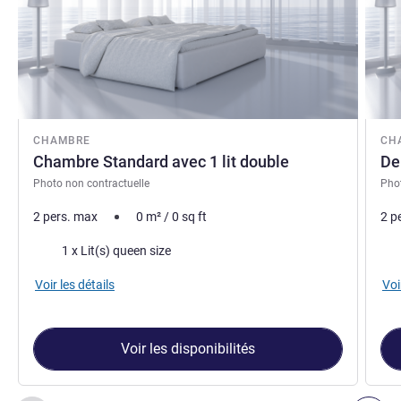
CHAMBRE
CH
Chambre Standard avec 1 lit double
De
Photo non contractuelle
Phot
2 pers. max
0
m²
/
0
sq ft
2 p
Literie
Lite
1 x Lit(s) queen size
Voir les détails
Voi
Voir les disponibilités