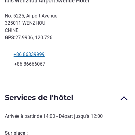
ibis Wenzhou Airport Avenue Hotel
No. 5225, Airport Avenue
325011
WENZHOU
CHINE
GPS
:
27.9906, 120.726
+86 86339999
Téléphone
Fax
+86 86666067
Services de l'hôtel
Arrivée à partir de
14:00
- Départ jusqu'à
12:00
Sur place