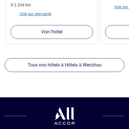
À
2.204
km
Voir sur
Voir sur une carte
Voir l'hôtel
Tous nos hôtels à Hôtels à Wenzhou