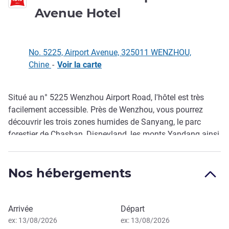
3 étoiles
Avenue Hotel
No. 5225, Airport Avenue, 325011 WENZHOU,
Chine
-
Voir la carte
Situé au n° 5225 Wenzhou Airport Road, l'hôtel est très
Description
facilement accessible. Près de Wenzhou, vous pourrez
découvrir les trois zones humides de Sanyang, le parc
forestier de Chashan, Disneyland, les monts Yandang ainsi
que d'autres attractions touristiq ues.
Nos hébergements
Réserver cet hôtel
Arrivée
Départ
ex: 13/08/2026
ex: 13/08/2026