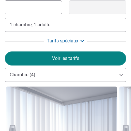
1 chambre, 1 adulte
Tarifs spéciaux
Voir les tarifs
Chambre (4)
Voir les détails
Voir le