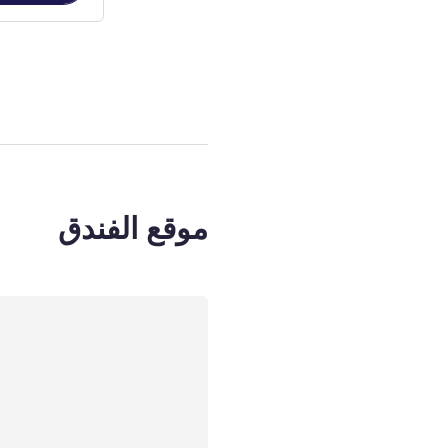
الصفحة
1
من
4
, غرفة 1 : oom with 1 King Bed
موقع الفندق