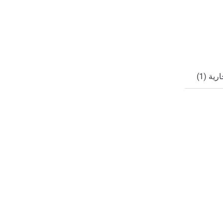
ي
ة (1)