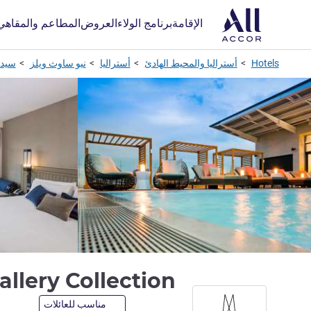
الإقامة
برنامج الولاء
العروض
المطاعم والمقاهي
Hotels
أستراليا والمحيط الهادئ
أستراليا
نيو ساوث ويلز
سيدن
llery Collection
مناسب للعائلات