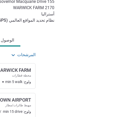
155 Governor Macquarie Drive
WARWICK FARM
2170
أستراليا
نظام تحديد المواقع العالمي (
GPS
الوصول والتنقل
الوصول وا
المرشحات
ARWICK FARM
محطة قطارات
ولوج:
walk
5
min
1
OWN AIRPORT
مهبط طائرات/مطار
ولوج:
drive
15
min
/