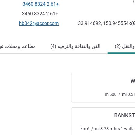
+61 2 8324 3460
الهاتف
فاكس
+61 2 8324 3460
تواصل معنا عبر البريد الإلكترون
hb042@accor.com
-33.914692, 150.945554
):
لنقل (2)
الفن والثقافة والترفيه (4)
مطاعم ومحلات تجاري
W
m
500
/
mi
0.3
BANKST
km
6
/
mi
3.73
hrs
1
walk