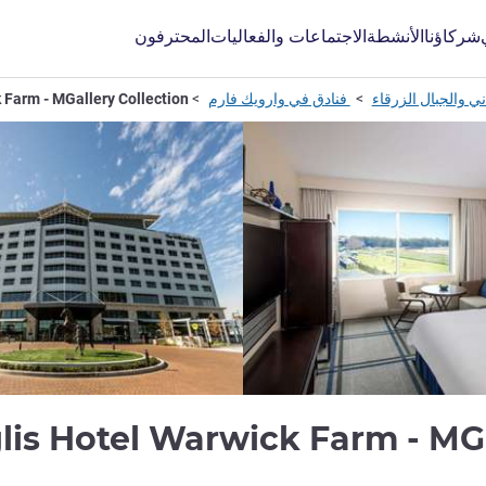
شركاؤنا
الأنشطة
الاجتماعات والفعاليات
المحترفون
ي والجبال الزرقاء
فنادق في وارويك فارم
 Farm - MGallery Collection
lis Hotel Warwick Farm - MGa