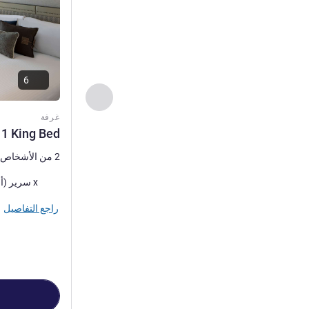
6
السابق - غرفة
غرفة
 1 King Bed
2 من الأشخاص كحد أقصى
فرش السرير
x سرير (أسرّة) كينج
راجع التفاصيل