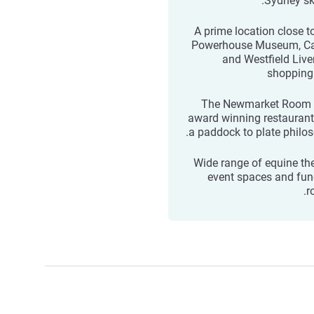
Sydney sky
A prime location close t
Powerhouse Museum, C
and Westfield Live
shopping
The Newmarket Room 
award winning restaurant
a paddock to plate philos
Wide range of equine t
event spaces and fun
r