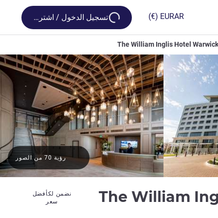
Loading...
(€)
EUR
AR
تسجيل الدخول / اشترك
The William Inglis Hotel Warwick
رؤية 70 من الصور
5 نجوم
The William Ing
نضمن لكأفضل
سعر