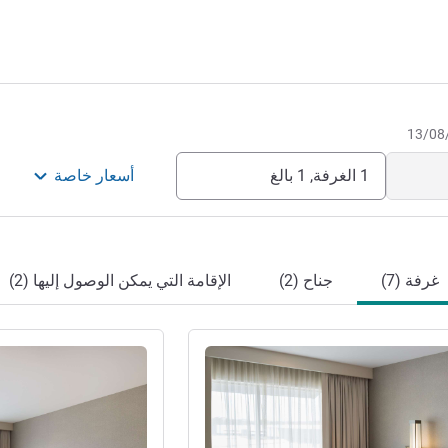
Sydney with rural soul, celebrating a 
heartfelt hospitality. Our friendly team
1 الغرفة, 1 بالغ
أسعار خاصة
غرفة (7)
جناح (2)
الإقامة التي يمكن الوصول إليها (2)
راجع التفاصيل