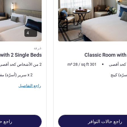
4
غرفة
with 2 Single Beds
Classic Room with
301
sq ft
/
28
m²
2 من الأشخاص كحد أقصى
فرش السرير
2 x سرير (أسرّة) مفرد
راجع التفاصيل
راجع حالات التوافر
راجع حا