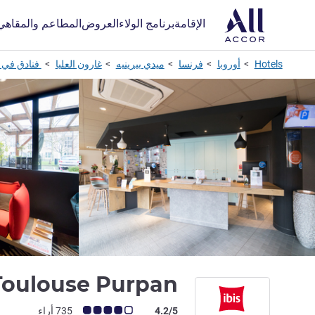
الإقامة
برنامج الولاء
العروض
المطاعم والمقاهي
Hotels
أوروبا
فرنسا
ميدي بيرينيه
غارون العليا
فنادق في ت
 Toulouse Purpan
ملاحظة أراء العملاء (رأي ALL)
4.2/5
735 أراء