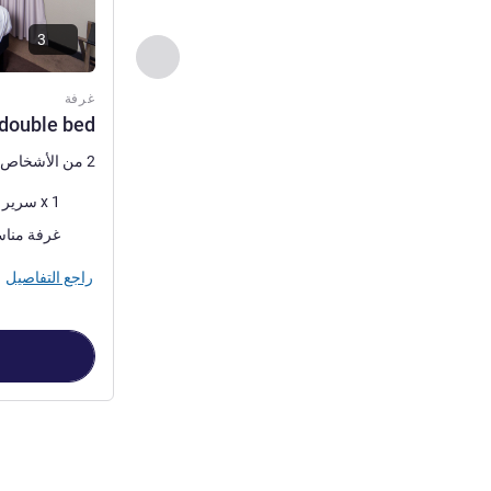
3
السابق - غرفة
غرفة
 double bed
2 من الأشخاص كحد أقصى
فرش السرير
1 x سرير (أسرّة) حجم كوين
غرفة مناس
راجع التفاصيل
الصفحة
1
من
2
, غرفة 1 : m with 1 double bed