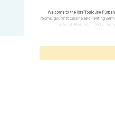
Welcome to the ibis Toulouse Purpan
rooms, gourmet cuisine and inviting semin
the hotel. Here, you'll feel at ho
Take advantage of the Zenith events to 
discount to spectators with the code 
the Concert Receipt! Don't hesitate