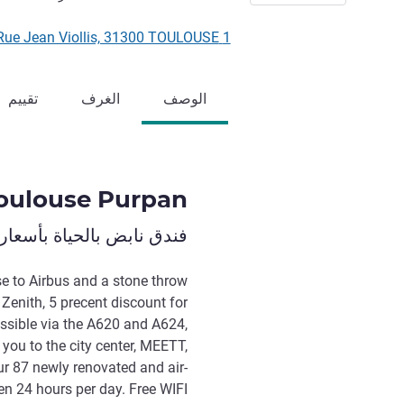
1 Rue Jean Viollis, 31300 TOULOUSE, فرنسا
الوصف
الغرف
تقييم
Toulouse Purpan
فندق نابض بالحياة بأسعار
se to Airbus and a stone throw
Zenith, 5 precent discount for
ssible via the A620 and A624,
you to the city center, MEETT,
our 87 newly renovated and air-
n 24 hours per day. Free WIFI