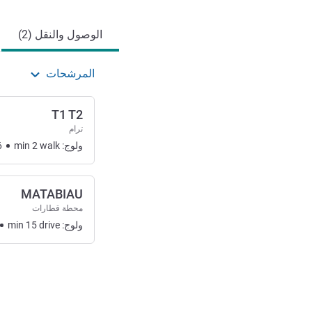
الوصول والنقل (2)
المرشحات
T1 T2
ترام
ولوج:
walk
2
min
6
MATABIAU
محطة قطارات
ولوج:
drive
15
min