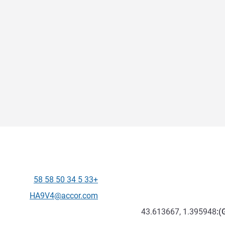
+33 5 34 50 58 58
الهاتف
تواصل معنا عبر البريد الإلكترون
HA9V4@accor.com
43.613667, 1.395948
):