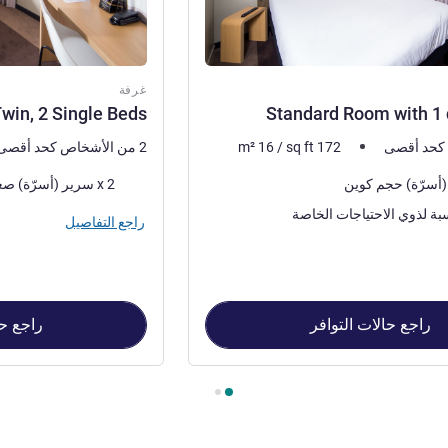
غرفة
win, 2 Single Beds
Standard Room with 1
172
sq ft
/
16
m²
2 من الأشخاص كحد أقصى
فرش السرير
2 x سرير (أسرّة) صغير
بة لذوي الاحتياجات الخاصة
راجع التفاصيل
راجع حالات التوافر
راجع حا
Standard Roo , غرفة 2 : Standard Twin, 2 Single Beds