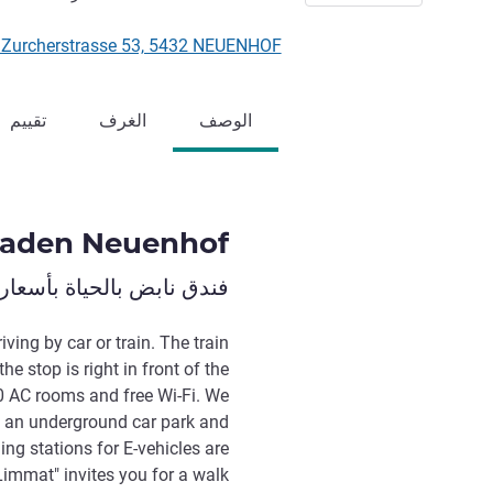
Alte Zurcherstrasse 53, 5432 NEUENHOF, سو
الوصف
الغرف
تقييم
Baden Neuenhof
فندق نابض بالحياة بأسعار
iving by car or train. The train
e stop is right in front of the
0 AC rooms and free Wi-Fi. We
n, an underground car park and
ng stations for E-vehicles are
Limmat" invites you for a walk.