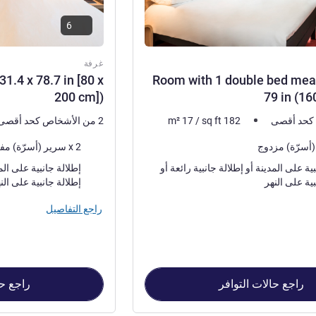
6
غرفة
1.4 x 78.7 in [80 x
Room with 1 double bed mea
200 cm])
79 in (16
182
sq ft
/
17
m²
2 من الأشخاص كحد أقصى
فرش السرير
2 x سرير (أسرّة) مفرد
المناظر:
إطلالة جانبية على المدينة أو إطلالة جانبية رائعة أو
بية على النهر
إطلالة جانبية على الن
راجع التفاصيل
راجع حالات التوافر
راجع حا