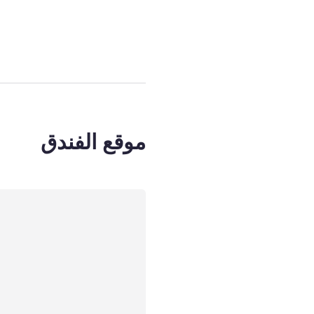
الصفحة
1
من
3
, غرفة 1 : d measuring 63 x 79 in (160 x 200 cm
موقع الفندق