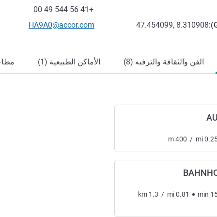
فاكس
+41 56 544 49 00
تواصل معنا عبر البريد الإلكترون
HA9A0@accor.com
47.454099, 8.310908
):
الفن والثقافة والترفيه (8)
الأماكن الطبيعية (1)
مطاعم
AU
m
400
/
mi
0.2
BAHNHO
km
1.3
/
mi
0.81
min
1