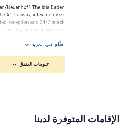
aden/Neuenhof? The ibis Baden
the A1 freeway, a few minutes'
ded, reception and 24/7 snack
 our easy access, leisure and
g, Zurich and the surrounding
اطّلِع على المزيد
terrüti bus stop is right at our
ibis Baden Neuenhof
doorstep.
علومات الفندق
its historic alleys, the parish
 the famous wooden bridge is
 the region. Perfect for walks,
ping or a leisurely café break.
s Baden Neuenhof and I look
 Valley and the "spa town" of
e clock and will do everything
الإقامات المتوفرة لدينا
 make your visit unforgettable.
إدارة الفندق Ana Rusnov