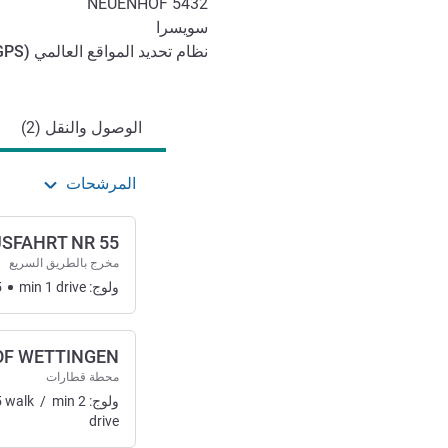
NEUENHOF
5432
سويسرا
نظام تحديد المواقع العالمي (
GPS
الوصول والتنقل
الوصول والنقل (2)
المرشحات
SFAHRT NR 55
مخرج بالطريق السريع
ولوج:
drive
1
min
5
F WETTINGEN
محطة قطارات
ولوج:
2
min
/
walk
5
drive