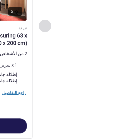
6
السابق - غرفة
غرفة
suring 63 x
0 x 200 cm)
2 من الأشخاص كحد أقصى
فرش السرير
1 x سرير (أسرّة) مزدوج
المناظر:
إطلالة جان
راجع التفاصيل