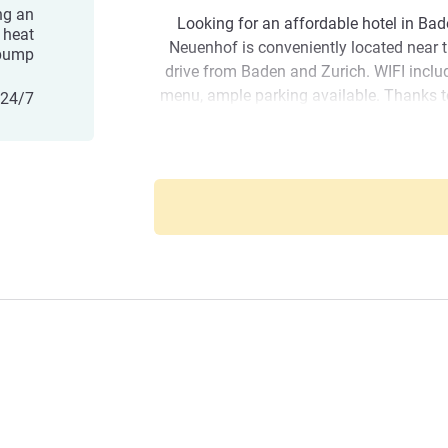
ng an
Looking for an affordable hotel in B
 heat
Neuenhof is conveniently located near 
pump
drive from Baden and Zurich. WIFI inclu
menu, ample parking available. Thanks to
24/7 Bar- and Snack Menu
business guests can reach Baden, Brug
areas within a very short time, Klos
The charming old town of Baden with 
church of the Assumption of Mary and
one of the most popular destinations in
shop
Dear Guests, The team of the ibi
forward to welcoming you to the Limmat
Baden. We are available around th
possible to