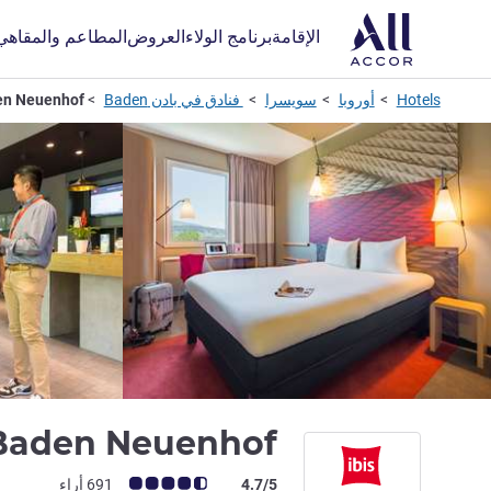
الإقامة
برنامج الولاء
العروض
المطاعم والمقاهي
Hotels
أوروبا
سويسرا
فنادق في بادن Baden
en Neuenhof
 Baden Neuenhof
ملاحظة أراء العملاء (رأي ALL)
4.7/5
691 أراء