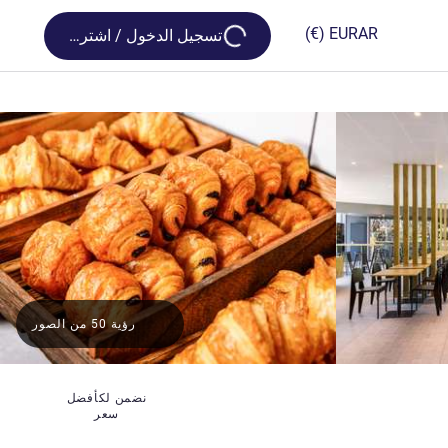
Loading...
(€)
EUR
AR
تسجيل الدخول / اشترك
رؤية 50 من الصور
نضمن لكأفضل
سعر