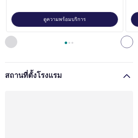
ดูความพร้อมบริการ
หน้า
1
จาก
3
, ห้องพัก 1 : Superior Room with 1 double bed , ห
ก่อนหน้า - ห้องพัก
ถัดไ
สถานที่ตั้งโรงแรม