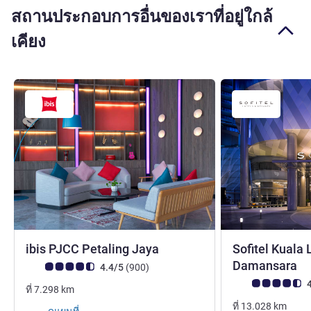
สถานประกอบการอื่นของเราที่อยู่ใกล้
เคียง
4 ดาว
ibis PJCC Petaling Jaya
Sofitel Kuala
5
Damansara
คะแนนความคิดเห็นจากแขก (เรทติ้งบน ALL)
รีวิว รายการ
4.4/5
(900
)
คะแนนความคิดเห็
4
ที่
7.298
km
ที่
13.028
km
ดูแผนที่