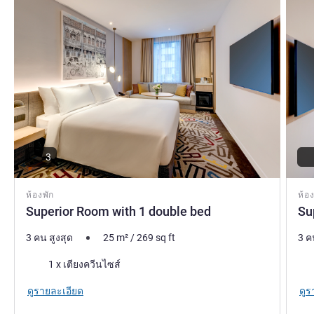
3
ห้องพัก
ห้อง
Superior Room with 1 double bed
Su
3 คน สูงสุด
25
m²
/
269
sq ft
3 ค
เครื่องนอน
เคร
1 x เตียงควีนไซส์
ดูรายละเอียด
ดูร