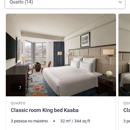
Quarto (14)
Ver detalhes
Ver de
7
QUARTO
QU
Classic room King bed Kaaba
Cl
3 pessoa no máximo
32
m²
/
344
sq ft
3 p