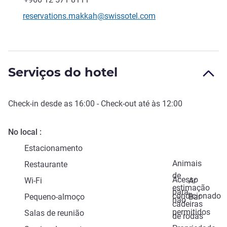
E-mail de contacto
reservations.makkah@swissotel.com
Serviços do hotel
Check-in
desde as
16:00
-
Check-out
até às
12:00
No local
Estacionamento
Animais
Restaurante
de
Acesso
Wi-Fi
Ar
estimação
para
condicionado
Pequeno-almoço
Bar
não
cadeiras
permitidos
Salas de reunião
de rodas