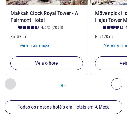
Makkah Clock Royal Tower - A
Mövenpick Ho
5 estrelas
Fairmont Hotel
Hajar Tower 
Nota clientes Avis (Classificação ALL)
comentários
Nota clientes Avi
4.5/5
(7098
)
4
Em
58
m
Em
170
m
Ver em um mapa
Ver em um 
Veja o hotel
Vej
Página
1
de
2
, Os nossos outros estabelecimentos nas proxim
Anterior - Os nossos outros estabelecimentos nas proxim
Seg
Todos os nossos hotéis em Hotéis em A Meca