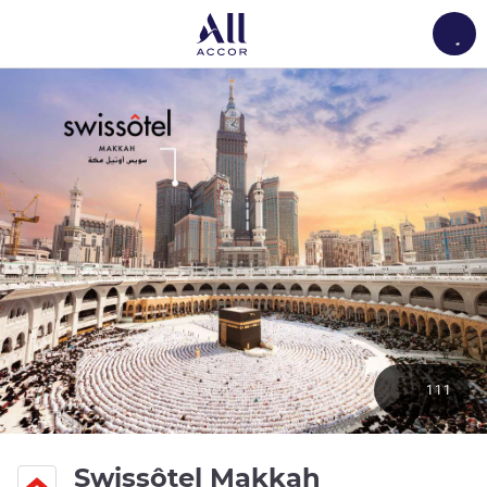
Load
111
5 estrelas
Swissôtel Makkah