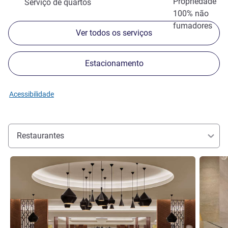
Propriedade
Serviço de quartos
100% não
fumadores
Ver todos os serviços
Estacionamento
Acessibilidade
Restaurantes
Ver detalhes
Ver deta