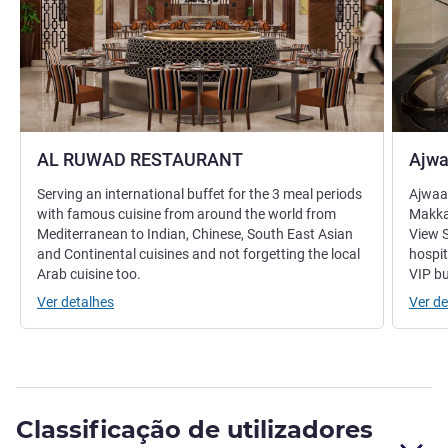
AL RUWAD RESTAURANT
Ajwa
Serving an international buffet for the 3 meal periods
Ajwaa 
with famous cuisine from around the world from
Makka
Mediterranean to Indian, Chinese, South East Asian
View S
and Continental cuisines and not forgetting the local
hospit
Arab cuisine too.
VIP bu
Ver detalhes
Ver de
Classificação de utilizadores