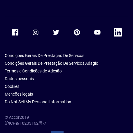
Accor Facebook
Accor Instagram
Accor Twitter
Accor Pinterest
Accor Youtube
Accor Li
Condições Gerais De Prestação De Serviços
Condições Gerais De Prestação De Serviços Adagio
Termos e Condições de Adesão
Dados pessoais
Cookies
Menções legais
Do Not Sell My Personal Information
© Accor2019
沪ICP备10203162号-7