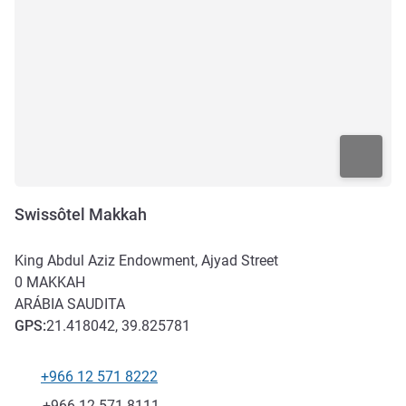
Swissôtel Makkah
King Abdul Aziz Endowment, Ajyad Street
0
MAKKAH
ARÁBIA SAUDITA
GPS
:
21.418042, 39.825781
+966 12 571 8222
Telefone
Fax
+966 12 571 8111