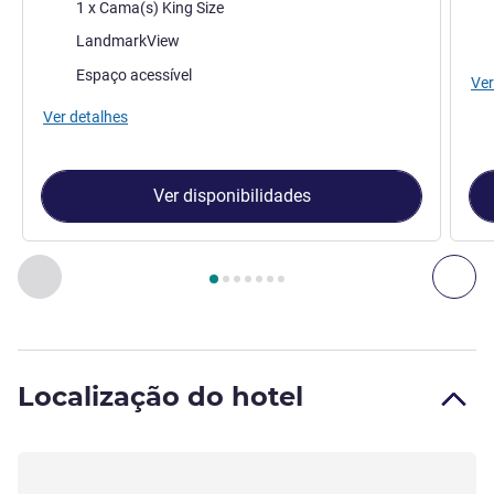
Cama
Ca
1 x Cama(s) King Size
Vistas:
Vist
LandmarkView
Espaço acessível
Ver
Ver detalhes
Ver disponibilidades
Página
1
de
7
, Quarto 1 : Classic room King bed Kaaba , Qua
Anterior - Quarto
Seg
Localização do hotel