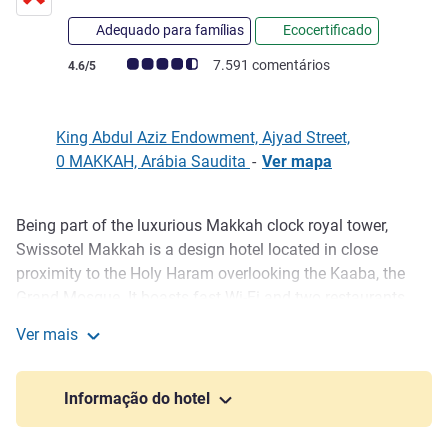
Adequado para famílias
Ecocertificado
Nota clientes Avis (Classificação ALL)
7.591 comentários
4.6/5
King Abdul Aziz Endowment, Ajyad Street,
0 MAKKAH, Arábia Saudita
-
Ver mapa
Being part of the luxurious Makkah clock royal tower,
Descrição
Swissotel Makkah is a design hotel located in close
proximity to the Holy Haram overlooking the Kaaba, the
Grand Mosque. It boasts fast Wi-Fi and two restaurants.
Modern accommodation at Swissôtel Makkah are
Ver mais
decorated with printed carpeted floors. Each suite offers a
Swissôtel Makkah
spacious seating area with a flat-screen TV and a minibar.
A marble bathroom is also included. Signature Restaurant
Informação do hotel
offers fine dining with a selection of mouth-watering
seasonal menus.