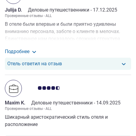
Julija D.
Деловые путешественники -
17.12.2025
Проверенные отзывы - ALL
В отеле были впервые и были приятно удивлены
вниманию персонала, заботе о клиенте в мелочах.
Единственное нам показалось сложная структура
ресторанов, мы приехали в 15.00 в отель, и после
Подробнее
регистрации не смогли получить внятного ответа где
Подробные сведения об отзыве от Julija D.
можно перекусить, пришлось идти в город и там
Отель ответил на отзыв от Julija
Отель ответил на отзыв
обедать. Матрас для нас был немного твердоват,
возможно этот момент можно внести в анкету перед
заездом. Мы с мужем остались очень довольны, и
Примечание: отзывы клиентов 4.5/5
рекомендуем ваш отель друзья и знакомым.
Maxim K.
Деловые путешественники -
14.09.2025
Проверенные отзывы - ALL
Шикарный аристократический стиль отеля и
расположение