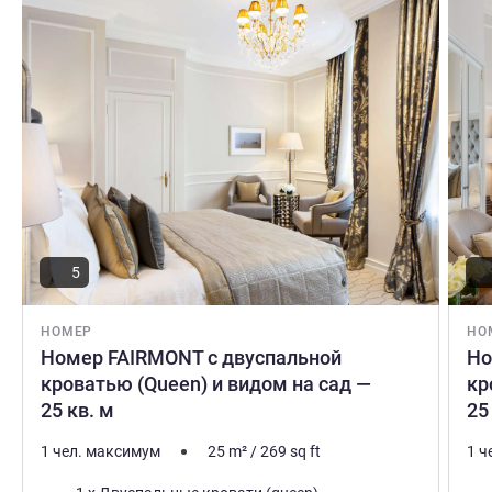
Подробная информация
Подро
our guests. Best regards, Ingo C. Peters
Ingo C. Peters Управление отелем
5
НОМЕР
НО
Номер FAIRMONT с двуспальной
Но
кроватью (Queen) и видом на сад —
кр
25 кв. м
25
1 чел. максимум
25
m²
/
269
sq ft
1 ч
Постель
Пос