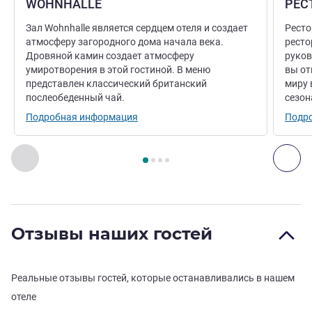
WOHNHALLE
РЕС
Зал Wohnhalle является сердцем отеля и создает
Ресто
атмосферу загородного дома начала века.
ресто
Дровяной камин создает атмосферу
руков
умиротворения в этой гостиной. В меню
вы от
представлен классический британский
миру 
послеобеденный чай.
сезон
Подробная информация
Подр
Страница
1
из
4
, Ресторан 1 : WOHNHALLE , Ресторан 2 
Назад - Ресторан
Дал
Отзывы наших гостей
Реальные отзывы гостей, которые останавливались в нашем
отеле