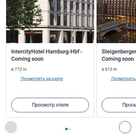
IntercityHotel Hamburg-Hbf -
Steigenberger
4 звезды
Coming soon
Coming soon
в
772
m
в
813
m
Посмотреть на карте
Посмотреть 
Просмотр отеля
Просм
Страница
1
из
2
, Другие отели поблизости 1 :, Другие оте
Назад - Другие отели поблизости
Дал