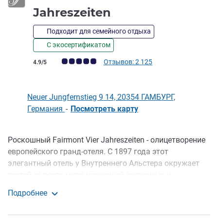
5 звезды
Jahreszeiten
Подходит для семейного отдыха
С экосертификатом
Примечание: отзывы клиентов (Рейтинг ALL)
Отзывов: 2 125
4.9/5
Neuer Jungfernstieg 9 14, 20354 ГАМБУРГ,
Германия
-
Посмотреть карту
Роскошный Fairmont Vier Jahreszeiten - олицетворение
Описание
европейского гранд-отеля. С 1897 года этот
элегантный отель у Внутреннего Альстера окружает
гостей со всего мира чарующей роскошью и
элегантностью вне времени. Отель расположен в
Подробнее
самом центре ганзейского города рядом с
Fairmont Hotel Vier Jahreszeiten
культурными и архитектурными