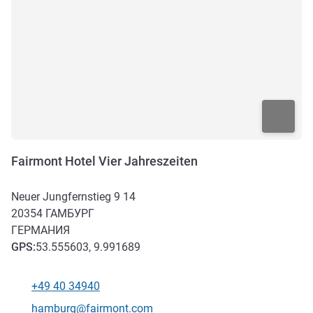
Fairmont Hotel Vier Jahreszeiten
Neuer Jungfernstieg 9 14
20354
ГАМБУРГ
ГЕРМАНИЯ
GPS
:
53.555603, 9.991689
+49 40 34940
Телефон
Контактный адрес электронной почты
hamburg@fairmont.com