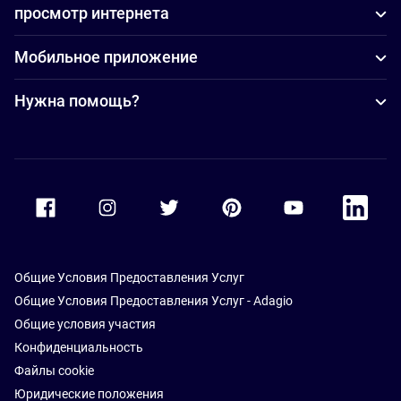
просмотр интернета
Мобильное приложение
Нужна помощь?
Accor Facebook
Accor Instagram
Accor Twitter
Accor Pinterest
Accor Youtube
Accor Li
Общие Условия Предоставления Услуг
Общие Условия Предоставления Услуг - Adagio
Общие условия участия
Конфиденциальность
Файлы cookie
Юридические положения