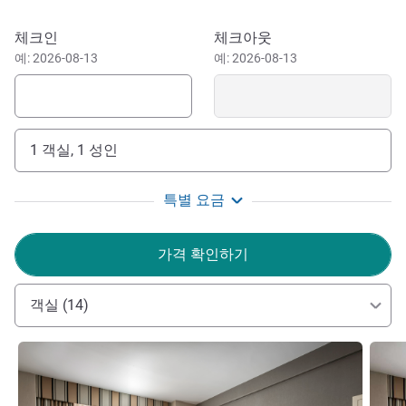
Explore Toronto's exciting restaurant and night scene, visit
one of its many cultural neighbourhoods, cheer on the
이 호텔 예약하기
체크인
체크아웃
Toronto Raptors, or take in a show! Toronto is a booming
예: 2026-08-13
예: 2026-08-13
metropolis and Fairmont Royal York is in the center of it all.
The Union-Pearson Express Train (UP Express) across the
street makes it easy to get to the hotel from Pearson
International Airport. A complimentary shuttle bus is also
1 객실, 1 성인
available for those travelling through Billy Bishop Airport
on the Toronto Island.
특별 요금
Located Downtown Toronto, the hotel is minutes from the
city's biggest events and attractions including: the CN
가격 확인하기
Tower, Ripley's Aquarium of Canada, Scotiabank Arena,
Rogers Centre, Hockey Hall of Fame, Eaton Centre and
Meridian Hall performing arts venue.
객실 (14)
세부 정보 보기
세부 