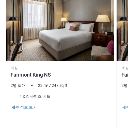
객실
객
Fairmont King NS
Fa
2명 최대
23
m²
/
247
sq ft
2명
침구
침
1 x 킹사이즈 베드
세부 정보 보기
세