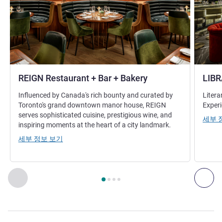
REIGN Restaurant + Bar + Bakery
LIB
Influenced by Canada's rich bounty and curated by
Litera
Toronto's grand downtown manor house, REIGN
Experi
serves sophisticated cuisine, prestigious wine, and
세부 
inspiring moments at the heart of a city landmark.
세부 정보 보기
4
/
1
페이지
, 레스토랑 1 : REIGN Restaurant + Bar + Bakery ,
이전 - 레스토랑
다음