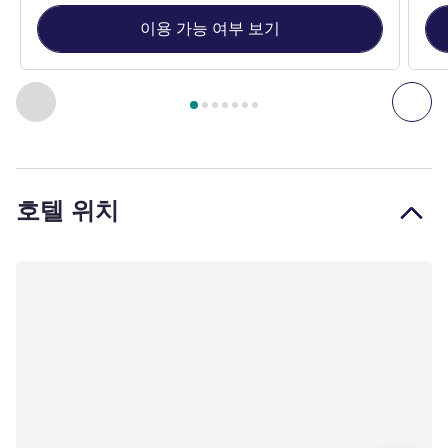
이용 가능 여부 보기
7
/
1
페이지
, 객실 1 : Fairmont King NS , 객실 2 : Fairmont Que
이전 - 객실
다음
호텔 위치