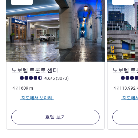
4성
노보텔 토론토 센터
노보텔 토
고객 평점 (ALL 평가)
리뷰
고객 평점 (AL
4.6/5
(3073
)
거리
609
m
거리
13.992
지도에서 보아라.
지도에서
호텔 보기