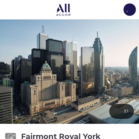
Load
51
4성
Fairmont Royal York