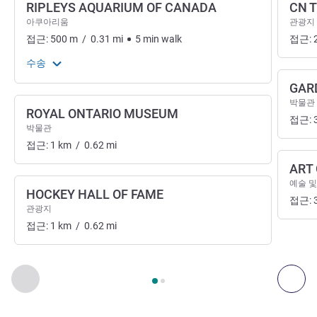
RIPLEYS AQUARIUM OF CANADA
CN 
아쿠아리움
관광지
접근:
500
m
/
0.31
mi
5
min
walk
접근:
수송
GAR
박물관
ROYAL ONTARIO MUSEUM
접근:
박물관
접근:
1
km
/
0.62
mi
ART
예술 및
HOCKEY HALL OF FAME
접근:
관광지
접근:
1
km
/
0.62
mi
2
/
1
페이지
, 예술, 문화, 엔터테인먼트 1 :, 예술, 문화, 엔터테인먼
이전 - 예술, 문화, 엔터테인먼트
다음