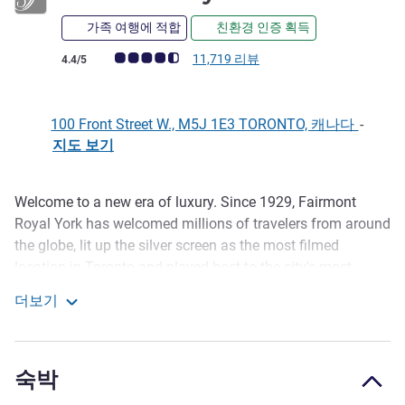
가족 여행에 적합
친환경 인증 획득
고객 평점 (ALL 평가)
11,719 리뷰
4.4/5
100 Front Street W., M5J 1E3 TORONTO, 캐나다
-
지도 보기
Welcome to a new era of luxury. Since 1929, Fairmont
호텔설명
Royal York has welcomed millions of travelers from around
the globe, lit up the silver screen as the most filmed
location in Toronto and played host to the city's most
unforgettable moments. With luxury guest rooms and
더보기
suites, a health club and pool, world-class restaurants and
Fairmont Royal York
bars, and easy access to Toronto's downtown attractions,
Fairmont Royal York is the gateway to your essential
숙박
Toronto experience.