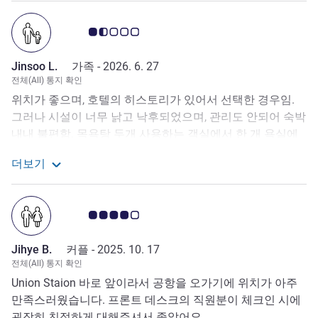
고객 평점 1.5/5
Jinsoo L.
가족 -
2026. 6. 27
전체(All) 통지 확인
위치가 좋으며, 호텔의 히스토리가 있어서 선택한 경우임.
그러나 시설이 너무 낡고 낙후되었으며, 관리도 안되어 숙박
내내 불편함. 목욕탕 두개 사용하는 객실에서 한 개 욕실에
서는 샤워 및 욕조의 수전이 전혀 작동되지 않아서 결국 한
더보기
개 욕실 밖에 사용하지 못하는 불편함이 있었음. 다른 욕실
Jinsoo L.로부터의 리뷰에 대해 더 자세히 보기
에서는 욕조의 물 빠짐이 너무 느려서 샤워를 중단하다 재개
하다를 반복, 시간도 오래걸리고. 욕조 바닥 미끄럼방지 시
고객 평점 4.0/5
설이나 미끄럼 방지 패드가 없는 상태에서 물 빠짐이 안되어
넘어져 다리 멍도 들었음. 다림질하려고 할 떄 콘센트 커버
Jihye B.
커플 -
2025. 10. 17
가 그냥 빠지는 바람에 당황하고 다시 끼웠음, 월드컵 기간
전체(All) 통지 확인
임을 감안했지만 저녁 7시까지 하우스키핑 안되어서 컨시
Union Staion 바로 앞이라서 공항을 오가기에 위치가 아주
어지에 말하고 나서야 진행되었음.
만족스러웠습니다. 프론트 데스크의 직원분이 체크인 시에
굉장히 친절하게 대해주셔서 좋았어요.