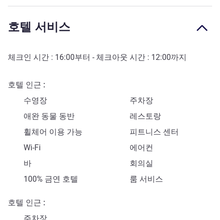
호텔 서비스
체크인 시간 :
16:00
부터 - 체크아웃 시간 :
12:00
까지
호텔 인근
수영장
주차장
애완 동물 동반
레스토랑
휠체어 이용 가능
피트니스 센터
Wi-Fi
에어컨
바
회의실
100% 금연 호텔
룸 서비스
호텔 인근
주차장