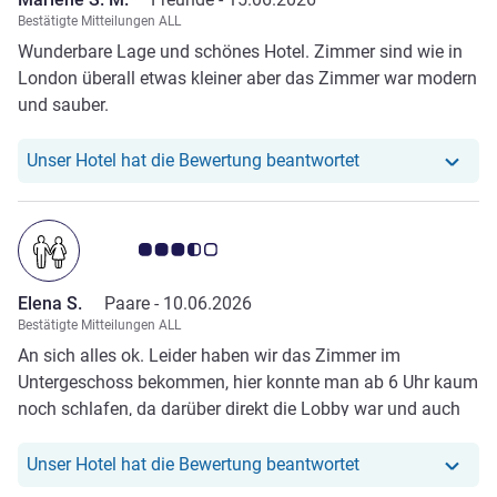
Bestätigte Mitteilungen ALL
Wunderbare Lage und schönes Hotel. Zimmer sind wie in
London überall etwas kleiner aber das Zimmer war modern
und sauber.
Unser Hotel hat r
Unser Hotel hat die Bewertung beantwortet
Note Kundenmeinungen 3.5/5
Elena S.
Paare -
10.06.2026
Bestätigte Mitteilungen ALL
An sich alles ok. Leider haben wir das Zimmer im
Untergeschoss bekommen, hier konnte man ab 6 Uhr kaum
noch schlafen, da darüber direkt die Lobby war und auch
viele Angestellte hier Zeugs nach oben geschafft haben
und man nur Getrampel gehört hat. Das war sehr nervig
Unser Hotel hat r
Unser Hotel hat die Bewertung beantwortet
und schade. Das Zimmer ansonsten ok, aber würde ich vllt