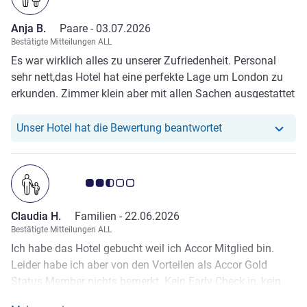
Anja B.
Paare -
03.07.2026
Bestätigte Mitteilungen ALL
Es war wirklich alles zu unserer Zufriedenheit. Personal
sehr nett,das Hotel hat eine perfekte Lage um London zu
erkunden. Zimmer klein aber mit allen Sachen ausgestattet
was man braucht und das Bett war extrem bequem .danke
würde wieder bei euch wohnen
Unser Hotel hat r
Unser Hotel hat die Bewertung beantwortet
Note Kundenmeinungen 2.5/5
Claudia H.
Familien -
22.06.2026
Bestätigte Mitteilungen ALL
Ich habe das Hotel gebucht weil ich Accor Mitglied bin.
Leider habe ich aber von den Vorteilen als Accor Gold
Status Member nichts bemerkt. Kein Early Check in, kein
Late Check out und auch kein Upgrade auf ein besseres