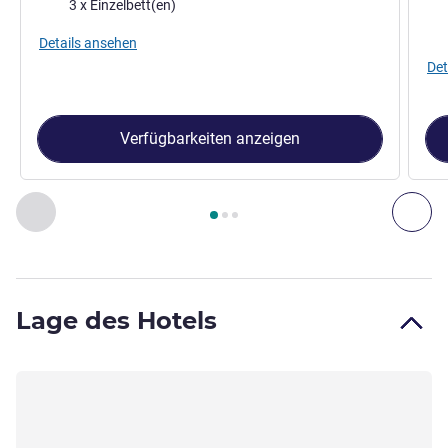
Bettwäsche
3 x Einzelbett(en)
Bet
Details ansehen
Det
Verfügbarkeiten anzeigen
Seite
1
von
3
, Zimmer 1 : Familienzimmer , Zimmer 2 : Superi
Zurück - Zimmer
Wei
Lage des Hotels