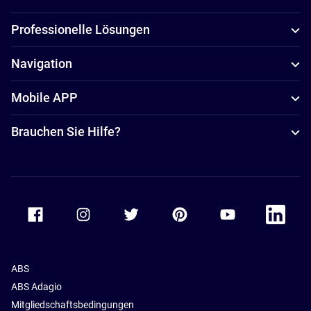
Professionelle Lösungen
Navigation
Mobile APP
Brauchen Sie Hilfe?
Accor Facebook
Accor Instagram
Accor Twitter
Accor Pinterest
Accor Youtube
Accor Li
ABS
ABS Adagio
Mitgliedschaftsbedingungen