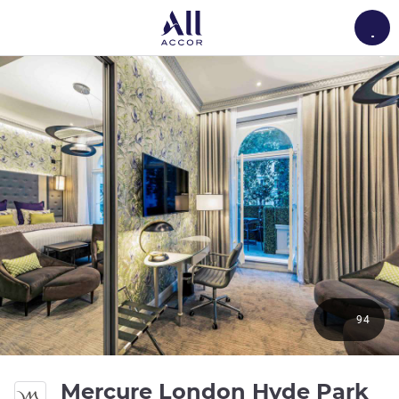
Load
94
4 
Mercure London Hyde Park