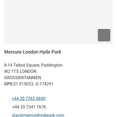
Mercure London Hyde Park
8-14 Talbot Square, Paddington
W2 1TS
LONDON
GROSSBRITANNIEN
GPS
:
51.515033, -0.174291
+44 20 7262 6699
Tel
Fax
+44 20 7341 7676
Kontakt-E-Mail
stay@mercurehydepark.com