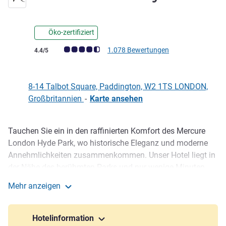
Öko-zertifiziert
Note Kundenmeinungen (Bewertung ALL)
1.078 Bewertungen
4.4/5
8-14 Talbot Square, Paddington, W2 1TS LONDON,
Großbritannien
-
Karte ansehen
Tauchen Sie ein in den raffinierten Komfort des Mercure
Beschreibung
London Hyde Park, wo historische Eleganz und moderne
Annehmlichkeiten zusammenkommen. Unser Hotel liegt in
der Nähe des berühmten Parks und nur wenige Minuten
vom Bahnhof Paddington entfernt. Es besticht durch
Mehr anzeigen
intelligente Technik, individuelle Innenausstattung und
Mercure London Hyde Park
durchdachte Annehmlichkeiten. Genießen Sie die flexiblen
Buchungen und die Ruhe Ihres Rückzugs in London.
Hotelinformation