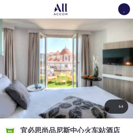
Load
64
3 星
宜必思尚品尼斯中心火车站酒店