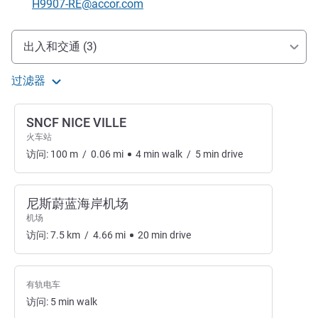
联系电子邮件
H9907-RE@accor.com
抵达和交通
出入和交通 (3)
过滤器
SNCF NICE VILLE
火车站
访问:
100
m
/
0.06
mi
4
min
walk
/
5
min
drive
尼斯蔚蓝海岸机场
机场
访问:
7.5
km
/
4.66
mi
20
min
drive
有轨电车
访问:
5
min
walk