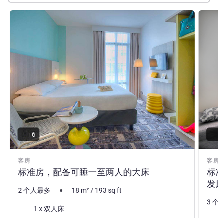
请参阅详情
请参
6
客房
客
标准房，配备可睡一至两人的大床
标
发
2 个人最多
18
m²
/
193
sq ft
3 
床上用品
1 x 双人床