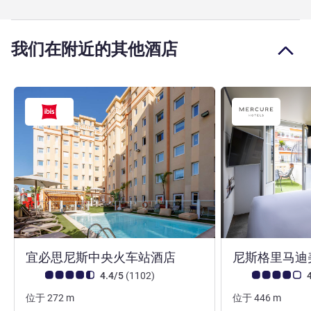
我们在附近的其他酒店
3 星
宜必思尼斯中央火车站酒店
尼斯格里马迪
客户意见评级 (ALL 评级)
评论
客户意见评级 (ALL
4.4/5
(1102
)
4
位于
272
m
位于
446
m