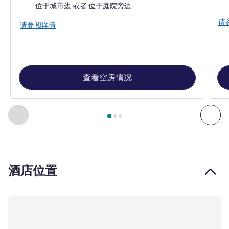
床
景色:
位于城市边 或者 位于庭院旁边
请
请参阅详情
查看空房情况
第
1
页，共
3
页
, 客房 1 : 标准房，配备可睡一至两人的大床
上一个 - 客房
下一
酒店位置