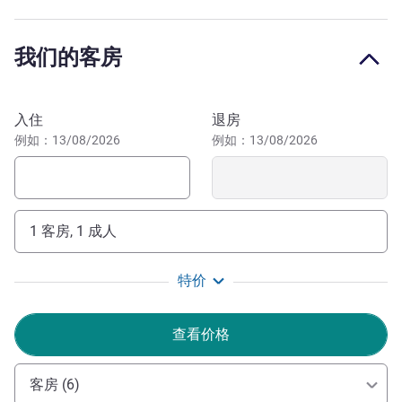
索，亦可从距酒店不到 500 米（0.3 英里）的火车站搭乘火
车，或乘坐直通机场的电车轻松游览。需要帮助？我们全体
我们的客房
团队都很乐意与您分享他们的首选旅游攻略。
在宜必思尚品尼斯中心火车站酒店享受环保住宿体验！酒店
预订此酒店
提供饮水器、木质钥匙和零浪费早餐，并与 Les
入住
退房
Alchimistes 进行环保合作。通过我们的积极措施，我们获
例如：13/08/2026
例如：13/08/2026
得了绿钥匙认证。
我们的整个团队欢迎您来到蔚蓝海岸，诚邀您入住这座城
市的 Carré d'Or 地区的一家全新时尚现代酒店。我们的目
1 客房, 1 成人
标？提供安静、怡人的环境，帮助您探索该地区。
Stéphanie Carré 酒店管理
特价
查看价格
客房 (6)