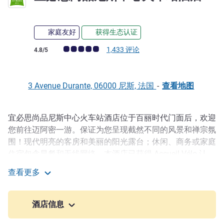
家庭友好
获得生态认证
客户意见评级 (ALL 评级)
1,433 评论
4.8/5
3 Avenue Durante, 06000 尼斯, 法国
-
查看地图
宜必思尚品尼斯中心火车站酒店位于百丽时代门面后，欢迎
描述
您前往迈阿密一游。保证为您呈现截然不同的风景和禅宗氛
围！现代明亮的客房和美丽的阳光露台；休闲、商务或家庭
住宿包含早餐和无线网络。本酒店已获得 Accueil Vélo 认
证，并以优越的条件欢迎自行车爱好者光临。尽情放松和享
查看更多
受在当地区域的美好时光！
宜必思尚品尼斯中心火车站酒店
我们酒店地理位置优越，10 分钟内即可抵达市内标志性景
酒店信息
点。马塞纳广场、盎格鲁大街、尼斯老城与海滩静候您的光
临。尼斯与法国里维埃拉定会让您流连忘返。您可徒步探